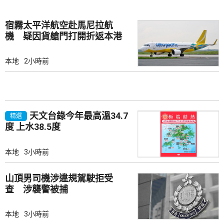
宿霧太平洋航空赴馬尼拉航
機 疑因貨艙門打開折返本港
本地
2小時前
天文台錄今年最高溫34.7
精選
度 上水38.5度
本地
3小時前
山頂男司機涉違規駕駛拒受
查 涉襲警被捕
本地
3小時前