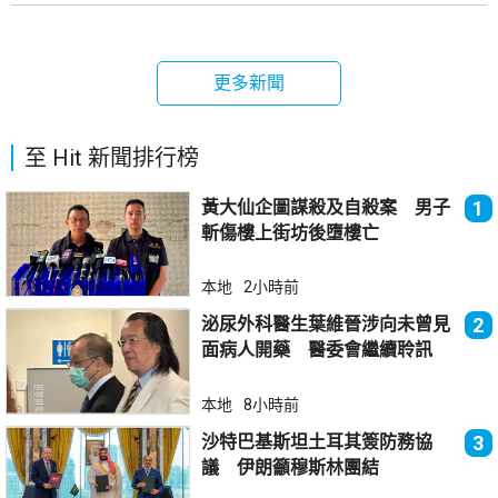
更多新聞
至 Hit 新聞排行榜
黃大仙企圖謀殺及自殺案 男子
1
斬傷樓上街坊後墮樓亡
本地
2小時前
泌尿外科醫生葉維晉涉向未曾見
2
面病人開藥 醫委會繼續聆訊
本地
8小時前
沙特巴基斯坦土耳其簽防務協
3
議 伊朗籲穆斯林團結