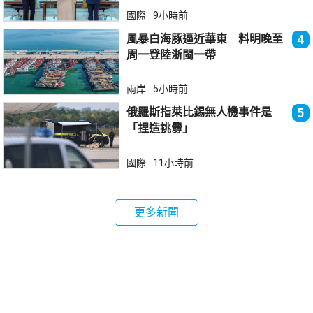
國際
9小時前
風暴白海豚逼近華東 料明晚至
4
周一登陸浙閩一帶
兩岸
5小時前
俄羅斯指萊比錫無人機事件是
5
「捏造挑釁」
國際
11小時前
更多新聞