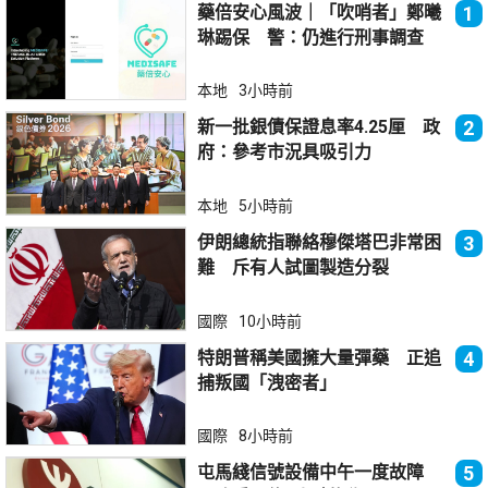
藥倍安心風波｜「吹哨者」鄭曦
1
琳踢保 警：仍進行刑事調查
本地
3小時前
新一批銀債保證息率4.25厘 政
2
府：參考市況具吸引力
本地
5小時前
伊朗總統指聯絡穆傑塔巴非常困
3
難 斥有人試圖製造分裂
國際
10小時前
特朗普稱美國擁大量彈藥 正追
4
捕叛國「洩密者」
國際
8小時前
屯馬綫信號設備中午一度故障
5