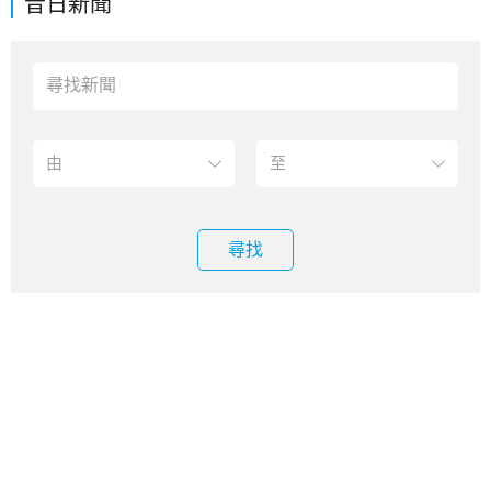
昔日新聞
尋找