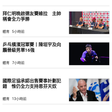
拜仁明晚啟德友賽維拉 主帥
稱會全力爭勝
體育
5小時前
乒乓橫濱冠軍賽丨陳垣宇及向
鵬晉級男單16強
體育
7小時前
國際足協承認出售賽事計劃犯
錯 惟仍全力支持恩芬天奴
體育
13小時前