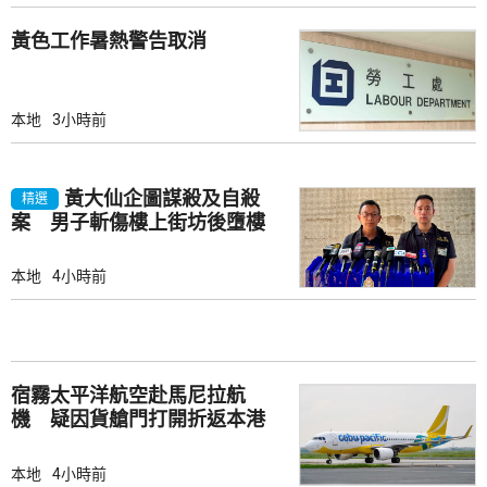
黃色工作暑熱警告取消
本地
3小時前
黃大仙企圖謀殺及自殺
精選
案 男子斬傷樓上街坊後墮樓
亡
本地
4小時前
宿霧太平洋航空赴馬尼拉航
機 疑因貨艙門打開折返本港
本地
4小時前