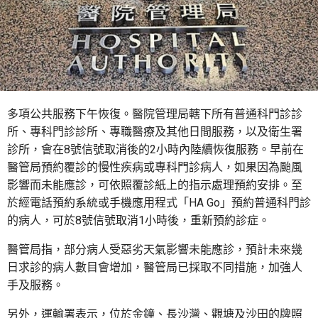
多項公共服務下午恢復。醫院管理局轄下所有普通科門診診
所、專科門診診所、專職醫療及其他日間服務，以及衛生署
診所，會在8號信號取消後的2小時內陸續恢復服務。早前在
醫管局預約覆診的慢性疾病或專科門診病人，如果因為颱風
影響而未能應診，可依照覆診紙上的指示處理預約安排。至
於經電話預約系統或手機應用程式「HA Go」預約普通科門診
的病人，可於8號信號取消1小時後，重新預約診症。
醫管局指，部分病人受惡劣天氣影響未能應診，預計未來幾
日求診的病人數目會增加，醫管局已採取不同措施，加強人
手及服務。
另外，運輸署表示，位於金鐘、長沙灣、觀塘及沙田的牌照