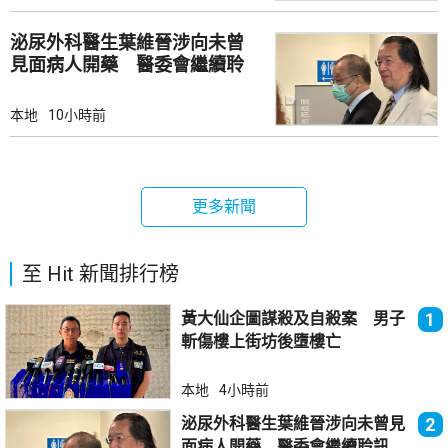
泌尿外科醫生葉維晉涉向未曾
見面病人開藥 醫委會繼續聆
訊
本地
10小時前
更多新聞
至 Hit 新聞排行榜
黃大仙企圖謀殺及自殺案 男子
1
斬傷樓上街坊後墮樓亡
本地
4小時前
泌尿外科醫生葉維晉涉向未曾見
2
面病人開藥 醫委會繼續聆訊