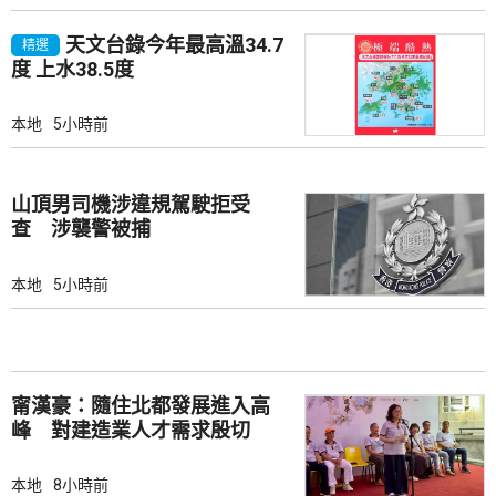
天文台錄今年最高溫34.7
精選
度 上水38.5度
本地
5小時前
山頂男司機涉違規駕駛拒受
查 涉襲警被捕
本地
5小時前
甯漢豪：隨住北都發展進入高
峰 對建造業人才需求殷切
本地
8小時前