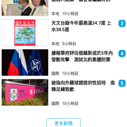
本地
10小時前
天文台錄今年最高溫34.7度 上
3
水38.5度
本地
5小時前
據報華府評估俄羅斯或於5年內
4
發動攻擊 測試北約集體防禦
國際
10小時前
被指向外籍球證提供性招待 南
5
韓足總致歉
國際
10小時前
更多新聞