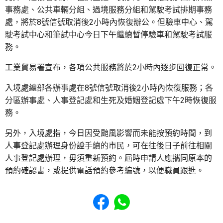
事務處、公共車輛分組、過境服務分組和駕駛考試排期事務
處，將於8號信號取消後2小時內恢復辦公。但驗車中心、駕
駛考試中心和筆試中心今日下午繼續暫停驗車和駕駛考試服
務。
工業貿易署宣布，各項公共服務將於2小時內逐步回復正常。
入境處總部各辦事處在8號信號取消後2小時內恢復服務；各
分區辦事處、人事登記處和生死及婚姻登記處下午2時恢復服
務。
另外，入境處指，今日因受颱風影響而未能按預約時間，到
人事登記處辦理身份證手續的市民，可在往後日子前往相關
人事登記處辦理，毋須重新預約。屆時申請人應攜同原本的
預約確認書，或提供電話預約參考編號，以便職員跟進。
Share to Facebook
Share to WhatsApp