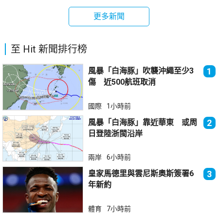
更多新聞
至 Hit 新聞排行榜
風暴「白海豚」吹襲沖繩至少3
1
傷 近500航班取消
國際
1小時前
風暴「白海豚」靠近華東 或周
2
日登陸浙閩沿岸
兩岸
6小時前
皇家馬德里與雲尼斯奧斯簽署6
3
年新約
體育
7小時前