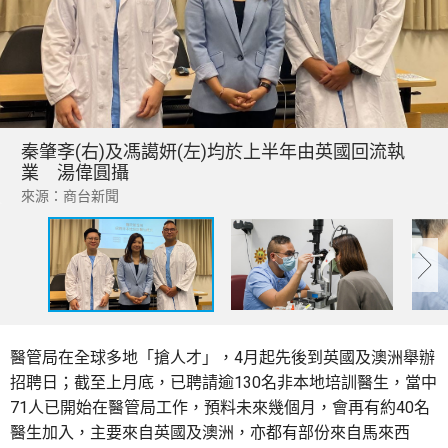
秦肇斈(右)及馮譪妍(左)均於上半年由英國回流執
業 湯偉圓攝
來源：商台新聞
醫管局在全球多地「搶人才」，4月起先後到英國及澳洲舉辦
招聘日；截至上月底，已聘請逾130名非本地培訓醫生，當中
71人已開始在醫管局工作，預料未來幾個月，會再有約40名
醫生加入，主要來自英國及澳洲，亦都有部份來自馬來西