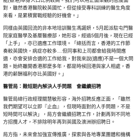
能(香港)本身人口比例較高。我們可以用正面樂觀的態度面
對，雖然香港醫院較英國忙，但從接受專科訓練的醫生角度
來看，是累積實戰經驗的好機會。」
同樣由英國回流的非本地培訓醫生馮譪妍，5月起派駐屯門醫
院家庭醫學及基層醫療部，她形容，經過5個月後，現在已經
「上手」，亦已適應工作環境。「總括而言，香港的工作節
奏較英國快，病症亦較多......但同事和上司都會給我時間應
適，亦會安排合適的工作給我，對我來說(適應)不是一個大問
題。始終離開香港那麼多年，都是時候回港與家人相處，香
港的薪酬福利亦比英國好。」
醫管局：難短期內解決人手問題 會繼續招聘
醫管局總行政經理關慧敏形容，海外招聘反應正面，「雖然
我們期望可以立即『止血』，但現時面對的人手問題，不是
短時間可以解決」，局方會繼續招聘工作，計劃再到不同地
方招攬人才，不排除明年再到英國及澳洲辦招聘日。
局方指，未來會加強宣傳推廣，探索與各地專業團體和機構