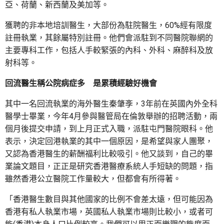
亞、荷蘭、新西蘭及美加等。
獲聘的非本地培訓醫生，大部份為駐院醫生，60%經有限度
註冊執業，其餘屬特別註冊。他們會派駐到不同醫院聯網的
主要專科工作，包括人手較緊張的內科、外科、麻醉科及放
射科等。
回流醫生稱公院病症多 是累積經驗好機會
其中一名回流執業的海外醫生秦肇斈，3年前在英國內外全科
醫學士畢業，今年4月參與醫管局在倫敦舉辦的招聘活動，兩
個月後提交申請，到上月正式入職，派駐屯門醫院眼科。他
表示，決定回港執業的其中一個原因，是希望與家人團聚，
又認為香港醫生的薪酬福利比較吸引。他又談到，自己的畢
業論文題目，正正是研究香港醫療系統人手短缺的問題，指
雖然香港公立醫院工作量較大，但都會有所得著。
「香港醫生數目與其他國家的比例不會差太遠，但可能因為
香港有私人執業市場，英國私人執業市場則比較小，或者可