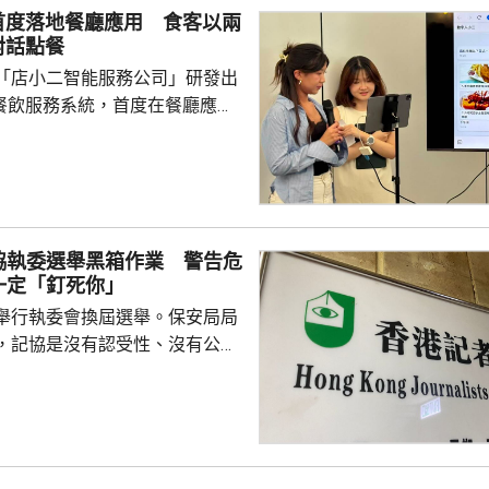
首度落地餐廳應用 食客以兩
對話點餐
「店小二智能服務公司」研發出
) 餐飲服務系統，首度在餐廳應
點餐的二維碼後，會出現與AI語
的介面，可選擇以廣東話、普通
，食客根據AI指示點餐，亦可讓
、解答疑難，及介紹食物故事和品
協執委選舉黑箱作業 警告危
表示，以往點餐前會在網上搜尋
一定「釘死你」
為耗時，而AI能因應需求快速推
舉行執委會換屆選舉。保安局局
又指自己不...
，記協是沒有認受性、沒有公信
報今次參選的全部是外媒、自由
者，批評一個主流傳媒的人都沒
上做香港記者協會；又指記協沒
字，是黑箱作業。 鄧炳強指
，在黑暴期間為暴徒護航，在黎