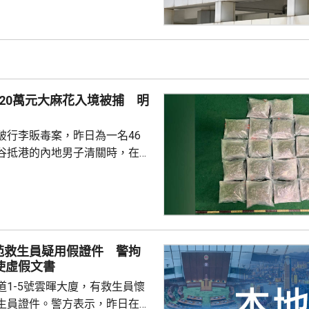
在庭外表示，社署認為他們在家
行產檢、沒有提供足夠醫療等，
指兩人的三名子女都是在家生
機會高。他們就在庭上提出，社
做法是違反《兒童權利公約》及
20萬元大麻花入境被捕 明
利國際公約...
破行李販毒案，昨日為一名46
谷抵港的內地男子清關時，在他
內檢獲20包、共重約6公斤大麻
120萬元，將他拘捕。他已被控
藥物罪，明日在九龍城裁判法院
苑救生員疑用假證件 警拘
使虛假文書
道1-5號雲暉大廈，有救生員懷
生員證件。警方表示，昨日在屋