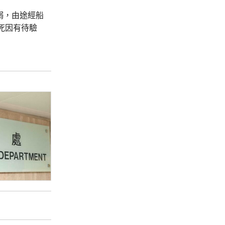
溺，由途經船
死因有待驗