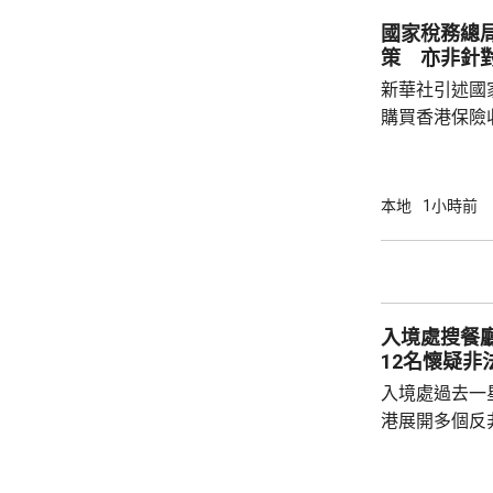
智英案中立場
國家稅務總
為捍衛新聞自
策 亦非針
濫用職工會名義
新華社引述國
購買香港保險
總局相關司局
法相關規定，
行納稅義務，
本地
1小時前
的範疇，並非
險市場，無需過度解讀。
從境外取得，
個人所得稅，
入境處搜餐
所得稅法實施以
12名懷疑非
入境處過去一
港展開多個反
店及裝修單位
工，年齡35