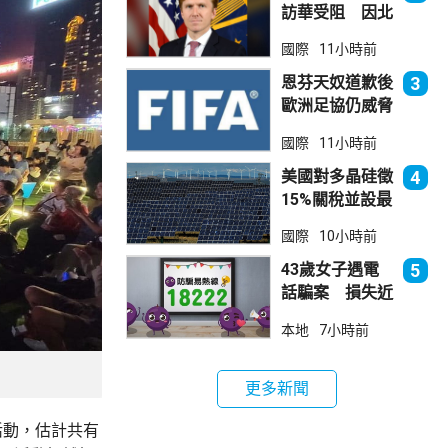
訪華受阻 因北
京不滿美對台軍
國際
11小時前
售
恩芬天奴道歉後
3
歐洲足協仍威脅
罷踢世界盃等賽
國際
11小時前
事
美國對多晶硅徵
4
15%關稅並設最
低價格 盧特尼
國際
10小時前
克：中國無法再
傾銷
43歲女子遇電
5
話騙案 損失近
6900萬元
本地
7小時前
更多新聞
活動，估計共有