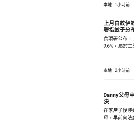
紙」。至於涉
本地
1小時前
境處指調查仍
上月白紋伊蚊
署指蚊子分
食環署公布，
9.6%，屬
蚊的分布情況
個地區的分區
德、長沙灣及
本地
2小時前
宅、公共屋邨、
署指，在5至
迅速繁殖。署
Danny父
加強防蚊及滅
決
達20%時啓動的
在家產子後涉嫌
母，早前向法
法院宣判3年保
門處理申請，將於