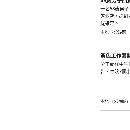
58歲男子
一名58歲男
家救起，送到
屍確定。
本地
2分鐘前
黃色工作暑
勞工處在中午
告，生效7個
本地
15分鐘前