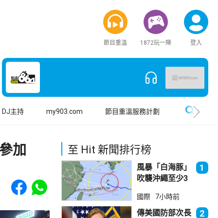
節目重溫
1872玩一陣
登入
搜尋
DJ主持
my903.com
節目重溫服務計劃
參加
至 Hit 新聞排行榜
風暴「白海豚」
1
吹襲沖繩至少3
Share to Facebook
Share to WhatsApp
傷 近500航班
國際
7小時前
取消
傳美國防部次長
2