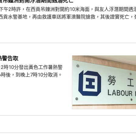
西貢吊鐘洲對開浮潛期間遇溺死亡
子下午2時許，在西貢吊鐘洲對開約10米海面，與友人浮潛期間遇
西貢水警基地，再由救護車送將軍澳醫院搶救，其後證實死亡，
熱警告取
12時10分發出黃色工作暑熱警
小時後，到晚上7時10分取消。