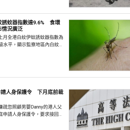
嫌聘用相關非法勞工的僱主，入
在進行。
誘蚊器指數達9.6% 食環
布情況廣泛
上月全港白紋伊蚊誘蚊器指數為
於二級水平，顯示監察地區內白紋伊
頗為廣泛。62個監察地區中，3
誘蚊器指數高於20%，分別是啟
馬鞍山，大多位於區內的私人住
學校、醫院及公眾地方。 食環
9月期間，炎熱多雨天氣有利蚊子
方已聯同相關部門，在有關地區
母申請人身保護令 下月底前裁
蚊工作；原先在分區誘蚊器指數
強化控蚊工...
疏忽照顧男嬰Danny的港人父
庭申請人身保護令，要求接回被
護令的Danny，高等法院早上閉
9月底前頒佈裁決。 Danny