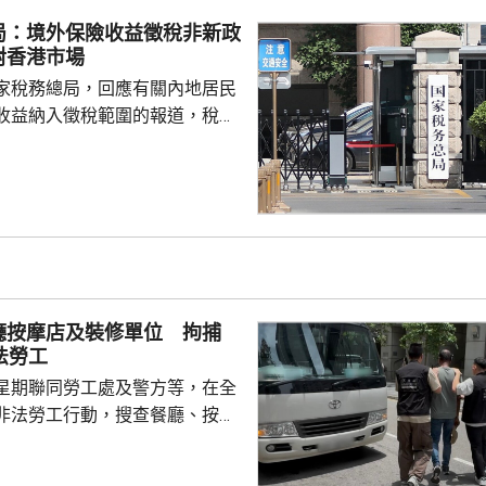
偏頗，誤導公眾，宣稱黎智英因
局：境外保險收益徵稅非新政
由而身陷囹圄。他又批評有團體
對香港市場
，從事與職工會無關的行...
家稅務總局，回應有關內地居民
收益納入徵稅範圍的報道，稅務
負責人指，按照中國個人所得稅
中國稅收居民需就全球所得，履
境外保險收益也屬於應納稅所得
新政策，更不是專門針對香港保
 負責人指，居民個人
包括保險收益在內，應依法繳納
是國際通行做法，亦是中國個人
廳按摩店及裝修單位 拘捕
來，一直堅持的基本原則...
法勞工
星期聯同勞工處及警方等，在全
非法勞工行動，搜查餐廳、按摩
等，拘捕10男2女懷疑非法勞
至62歲，當中一名男子持有「行街