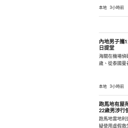
的父母聆訊後
本地
3小時前
生產、沒有進
構成疏忽，又
產，認為重犯
署限制探訪的
內地男子攜1
《公民和政治權
日提堂
海關在機場偵
歲、從泰國曼
的手提行李箱
花，黑市約值
一項販運危險
本地
3小時前
提堂。
跑馬地有屋
22歲男涉行
跑馬地雲地利
疑使用虛假救