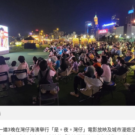
局
一連3晚在灣仔海濱舉行「是。夜。灣仔」電影放映及城市漫遊