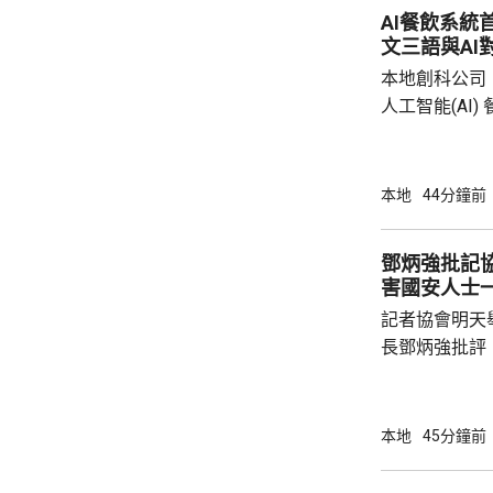
AI餐飲系統
文三語與AI
本地創科公司
人工智能(AI
用。食客掃描
音或文字對話
話或英文對話
本地
44分鐘前
AI推薦菜式
牌文化等。 率先試行的是機場一間餐廳，有內
鄧炳強批記
地旅客體驗後
害國安人士
招牌菜式，較
記者協會明天
薦適合的菜式；
長鄧炳強批評
力的團體，據
媒體和網媒記
有，難以稱得
本地
45分鐘前
有公布參選人的名
記協劣績斑斑