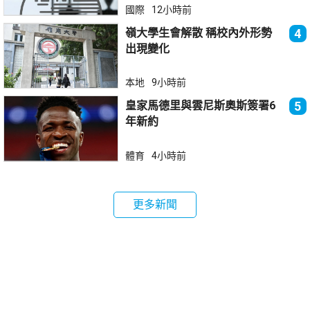
國際
12小時前
嶺大學生會解散 稱校內外形勢
4
出現變化
本地
9小時前
皇家馬德里與雲尼斯奧斯簽署6
5
年新約
體育
4小時前
更多新聞