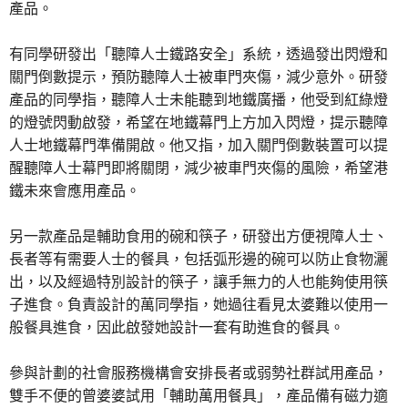
產品。
有同學研發出「聽障人士鐵路安全」系統，透過發出閃燈和
關門倒數提示，預防聽障人士被車門夾傷，減少意外。研發
產品的同學指，聽障人士未能聽到地鐵廣播，他受到紅綠燈
的燈號閃動啟發，希望在地鐵幕門上方加入閃燈，提示聽障
人士地鐵幕門準備開啟。他又指，加入關門倒數裝置可以提
醒聽障人士幕門即將關閉，減少被車門夾傷的風險，希望港
鐵未來會應用產品。
另一款產品是輔助食用的碗和筷子，研發出方便視障人士、
長者等有需要人士的餐具，包括弧形邊的碗可以防止食物灑
出，以及經過特別設計的筷子，讓手無力的人也能夠使用筷
子進食。負責設計的萬同學指，她過往看見太婆難以使用一
般餐具進食，因此啟發她設計一套有助進食的餐具。
參與計劃的社會服務機構會安排長者或弱勢社群試用產品，
雙手不便的曾婆婆試用「輔助萬用餐具」，產品備有磁力適