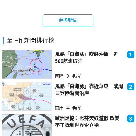
更多新聞
至 Hit 新聞排行榜
風暴「白海豚」吹襲沖繩 近
1
500航班取消
國際
3小時前
風暴「白海豚」靠近華東 或周
2
日登陸浙閩沿岸
兩岸
4小時前
歐洲足協：恩芬天奴道歉 改變
3
不了抵制世界盃立場