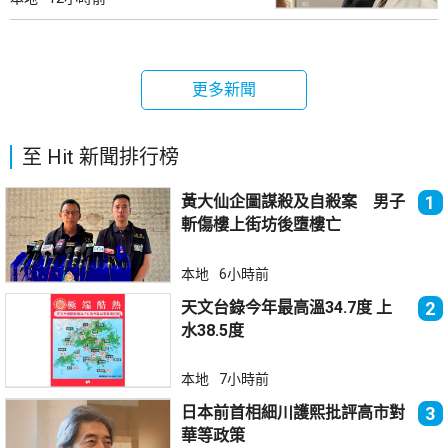
更多新聞
至 Hit 新聞排行榜
黃大仙企圖謀殺及自殺案 男子
1
斬傷樓上街坊後墮樓亡
本地
6小時前
天文台錄今年最高溫34.7度 上
2
水38.5度
本地
7小時前
日本前首相細川護熙批評高市對
3
華等政策