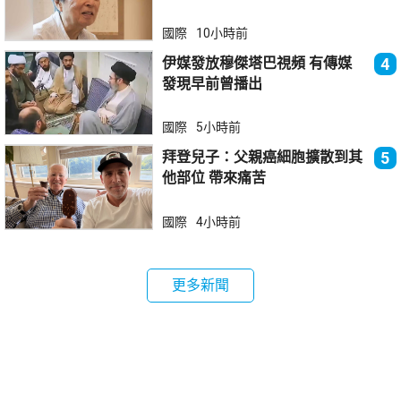
國際
10小時前
伊媒發放穆傑塔巴視頻 有傳媒
4
發現早前曾播出
國際
5小時前
拜登兒子：父親癌細胞擴散到其
5
他部位 帶來痛苦
國際
4小時前
更多新聞