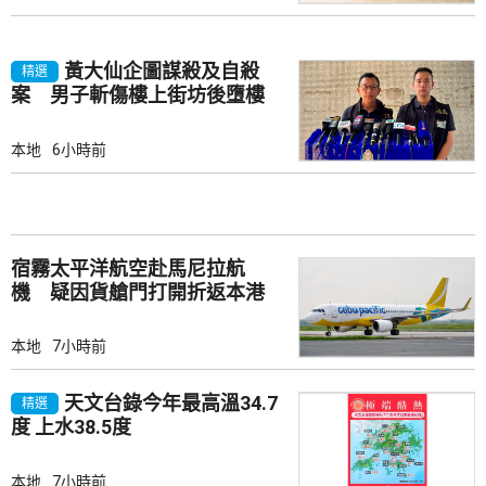
黃大仙企圖謀殺及自殺
精選
案 男子斬傷樓上街坊後墮樓
亡
本地
6小時前
宿霧太平洋航空赴馬尼拉航
機 疑因貨艙門打開折返本港
本地
7小時前
天文台錄今年最高溫34.7
精選
度 上水38.5度
本地
7小時前