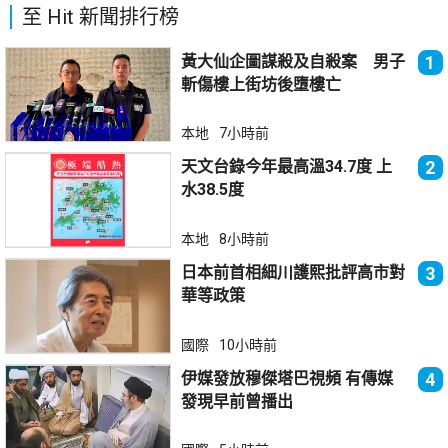
至 Hit 新聞排行榜
黃大仙企圖謀殺及自殺案 男子
1
斬傷樓上街坊後墮樓亡
本地
7小時前
天文台錄今年最高溫34.7度 上
2
水38.5度
本地
8小時前
日本前首相細川護熙批評高市對
3
華等政策
國際
10小時前
伊媒發放穆傑塔巴視頻 有傳媒
4
發現早前曾播出