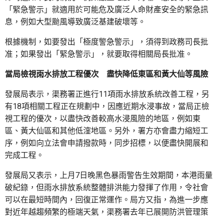
「緊急警示」就適用於可能危及廣泛人命財產安全的緊急訊
息，例如大型颱風導致廣泛基建破壞等。
根據機制，如要發出「極度警急警示」，須得到政務司長批
准；如果發出「緊急警示」，就要取得相關局長批准。
當局檢視雨水排放工程優次 盡快降低東區和黃大仙等風險
發展局表示，渠務署正進行11項雨水排放系統改善工程，另
有18項相關工程正在規劃中，因應近期水浸事故，當局正檢
視工程的優次，以盡快改善較高水浸風險的地區，例如東
區、黃大仙區和其他低漥地區。另外，署方亦會盡力縮短工
序，例如向立法會申請撥款時，同步招標，以便盡快開展和
完成工程。
發展局又表示，上月7日晚黑色暴雨警告生效期間，本港雨量
破紀錄，但雨水排放系統整體排洪能力發揮了作用，令社會
可以在最短時間內，回復正常運作。局方又指，為進一步應
對近年越趨頻繁的極端天氣，渠務署去年已展開防洪管理策