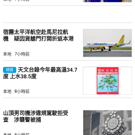
宿霧太平洋航空赴馬尼拉航
機 疑因貨艙門打開折返本港
本地
7小時前
天文台錄今年最高溫34.7
精選
度 上水38.5度
本地
8小時前
山頂男司機涉違規駕駛拒受
查 涉襲警被捕
本地
8小時前