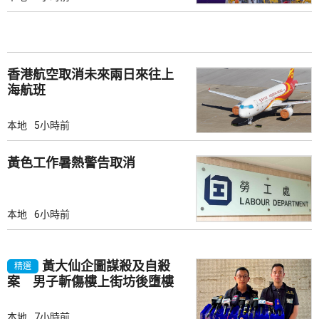
香港航空取消未來兩日來往上
海航班
本地
5小時前
黃色工作暑熱警告取消
本地
6小時前
黃大仙企圖謀殺及自殺
精選
案 男子斬傷樓上街坊後墮樓
亡
本地
7小時前