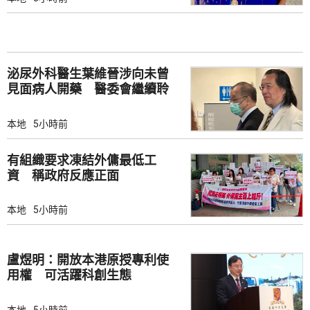
泌尿外科醫生葉維晉涉向未曾
見面病人開藥 醫委會繼續聆
訊
本地
5小時前
有組織要求凍結外傭最低工
資 稱政府反應正面
本地
5小時前
盧煜明：開放本港原授專利使
用權 可活躍科創生態
本地
5小時前