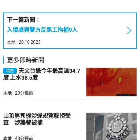
下一篇新聞：
入境處與警方反黑工拘捕9人
本地
20.10.2023
更多即時新聞
天文台錄今年最高溫34.7
精選
度 上水38.5度
本地
23分鐘前
山頂男司機涉違規駕駛拒受
查 涉襲警被捕
本地
43分鐘前