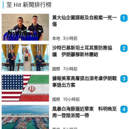
至 Hit 新聞排行榜
黃大仙企圖謀殺及自殺案一死一
1
傷
本地
3小時前
沙特巴基斯坦土耳其簽防務協
2
議 伊朗籲穆斯林團結
國際
7小時前
據報美軍高層提出須考慮伊朗戰
3
事退出方案
國際
10小時前
風暴白海豚逼近華東 料明晚至
4
周一登陸浙閩一帶