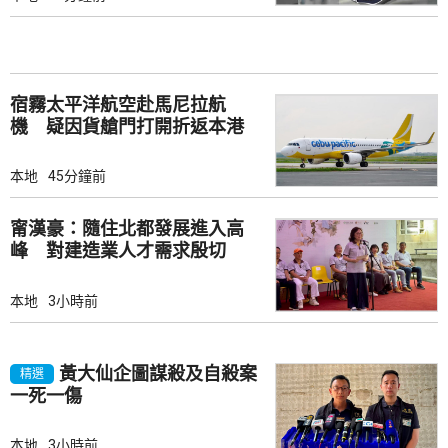
宿霧太平洋航空赴馬尼拉航
機 疑因貨艙門打開折返本港
本地
45分鐘前
甯漢豪：隨住北都發展進入高
峰 對建造業人才需求殷切
本地
3小時前
黃大仙企圖謀殺及自殺案
精選
一死一傷
本地
3小時前