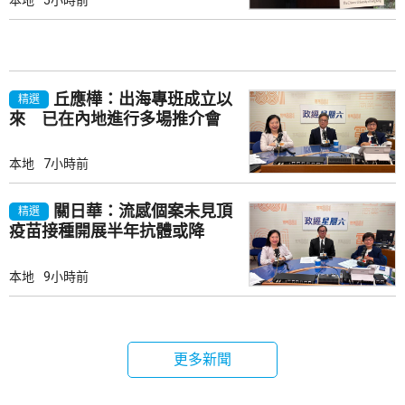
丘應樺：出海專班成立以
精選
來 已在內地進行多場推介會
本地
7小時前
關日華：流感個案未見頂
精選
疫苗接種開展半年抗體或降
本地
9小時前
更多新聞