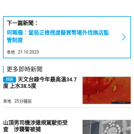
下一篇新聞：
何珮珊：當局正檢視虛擬資幣場外找換店監
管制度
本地
21.10.2023
更多即時新聞
天文台錄今年最高溫34.7
精選
度 上水38.5度
本地
25分鐘前
山頂男司機涉違規駕駛拒受
查 涉襲警被捕