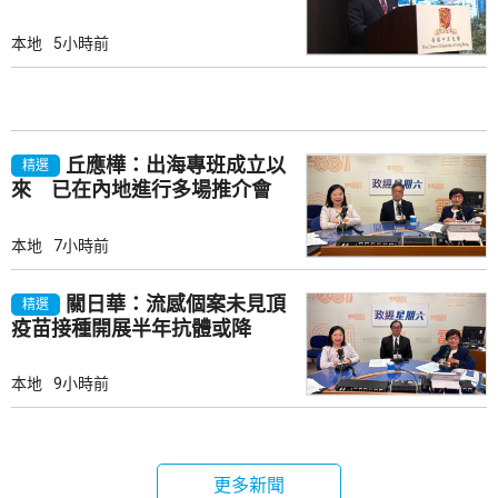
本地
5小時前
丘應樺：出海專班成立以
精選
來 已在內地進行多場推介會
本地
7小時前
關日華：流感個案未見頂
精選
疫苗接種開展半年抗體或降
本地
9小時前
更多新聞