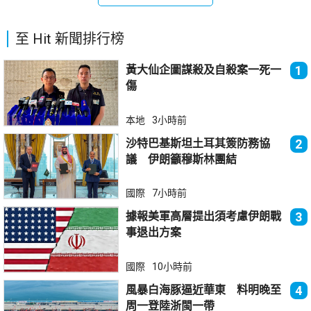
至 Hit 新聞排行榜
黃大仙企圖謀殺及自殺案一死一
1
傷
本地
3小時前
沙特巴基斯坦土耳其簽防務協
2
議 伊朗籲穆斯林團結
國際
7小時前
據報美軍高層提出須考慮伊朗戰
3
事退出方案
國際
10小時前
風暴白海豚逼近華東 料明晚至
4
周一登陸浙閩一帶