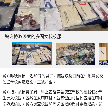
警方檢取涉案的多間女校校服
警方昨晚拘捕一名30歲的男子，懷疑涉及日前在牛池灣女校
德望學校的窺淫案，正被扣查。
警方指，被捕男子周一早上曾經穿著德望學校的校服假扮學
生進入校園，匿藏在女廁廁格，並有理由相信他曾經在廁格
偷窺或偷拍。警方翻查校園和周邊區域的閉路電視紀錄，鎖