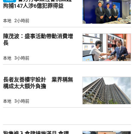
拘捕147人涉6億犯罪得益
本地
2小時前
陳茂波：盛事活動帶動消費增
長
本地
3小時前
長者友善樓宇設計 業界稱無
構成太大額外負擔
本地
3小時前
狗隻進入食肆措施滿月 食環