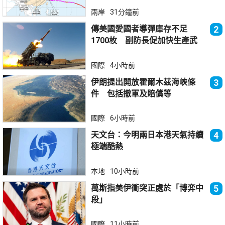
兩岸
31分鐘前
傳美國愛國者導彈庫存不足
2
1700枚 副防長促加快生產武
器
國際
4小時前
伊朗提出開放霍爾木茲海峽條
3
件 包括撤軍及賠償等
國際
6小時前
天文台：今明兩日本港天氣持續
4
極端酷熱
本地
10小時前
萬斯指美伊衝突正處於「博弈中
5
段」
國際
11小時前