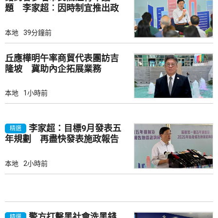
題 李家超︰因時制宜推出政
策
本地
39分鐘前
丘應樺明午率商貿代表團訪吉
隆坡 冀助內企拓展業務
本地
1小時前
李家超：目標9月發表五
精選
年規劃 再盡快發表施政報告
本地
2小時前
警方打擊黑社會洗黑錢
精選