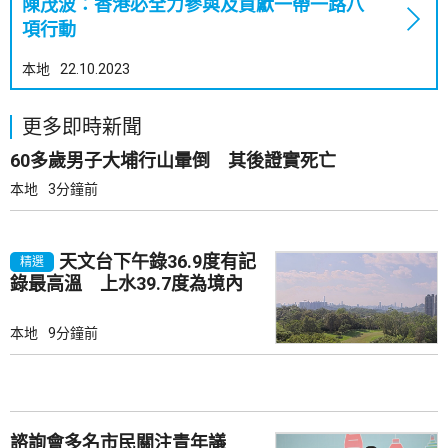
陳茂波：香港必全力參與及貢獻一帶一路八
項行動
本地
22.10.2023
更多即時新聞
60多歲男子大埔行山暈倒 其後證實死亡
本地
3分鐘前
天文台下午錄36.9度有記
精選
錄最高溫 上水39.7度為境內
最高
本地
9分鐘前
諮詢會多名市民關注青年議