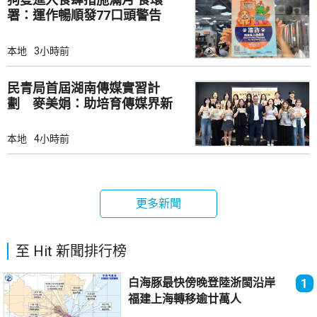
署：運作暢順發77口頭警告
本地
3小時前
民青局首屆湖南傳媒實習計
劃 麥美娟：助培育傳媒界新
生代
本地
4小時前
更多新聞
至 Hit 新聞排行榜
白海豚最快傍晚登陸浙閩沿岸
1
福建上海轉移逾廿萬人