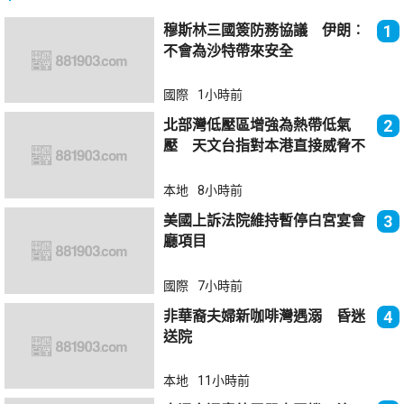
穆斯林三國簽防務協議 伊朗︰
1
不會為沙特帶來安全
國際
1小時前
北部灣低壓區增強為熱帶低氣
2
壓 天文台指對本港直接威脅不
大
本地
8小時前
美國上訴法院維持暫停白宮宴會
3
廳項目
國際
7小時前
非華裔夫婦新咖啡灣遇溺 昏迷
4
送院
本地
11小時前