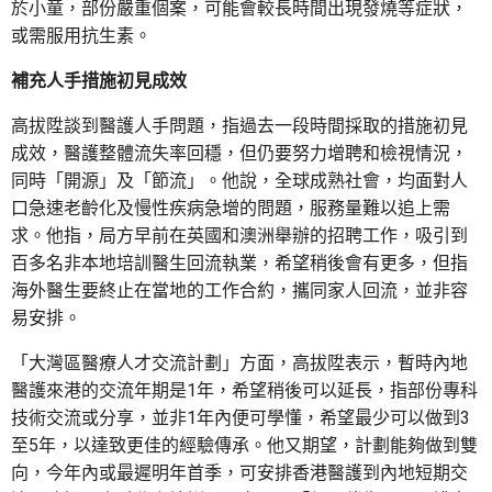
於小童，部份嚴重個案，可能會較長時間出現發燒等症狀，
或需服用抗生素。
補充人手措施初見成效
高拔陞談到醫護人手問題，指過去一段時間採取的措施初見
成效，醫護整體流失率回穩，但仍要努力增聘和檢視情況，
同時「開源」及「節流」。他說，全球成熟社會，均面對人
口急速老齡化及慢性疾病急增的問題，服務量難以追上需
求。他指，局方早前在英國和澳洲舉辦的招聘工作，吸引到
百多名非本地培訓醫生回流執業，希望稍後會有更多，但指
海外醫生要終止在當地的工作合約，攜同家人回流，並非容
易安排。
「大灣區醫療人才交流計劃」方面，高拔陞表示，暫時內地
醫護來港的交流年期是1年，希望稍後可以延長，指部份專科
技術交流或分享，並非1年內便可學懂，希望最少可以做到3
至5年，以達致更佳的經驗傳承。他又期望，計劃能夠做到雙
向，今年內或最遲明年首季，可安排香港醫護到內地短期交