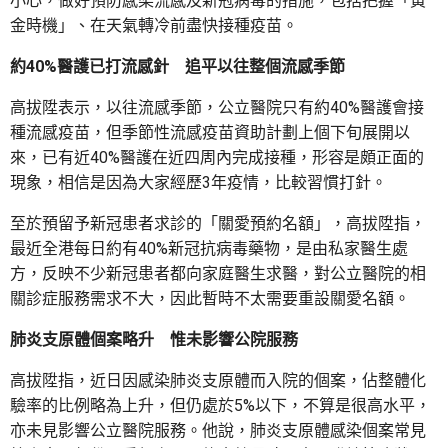
小心，做好預防感染流感及新冠病毒的措施，包括把握「黃
金時機」、在天氣轉冷前盡快接種疫苗。
約40%醫護已打流感針 追平以往整個流感季節
高拔陞表示，以往流感季節，公立醫院只有約40%醫護會接
種流感疫苗，但季節性流感疫苗資助計劃上個下旬展開以
來，已有近40%醫護在近四周內完成接種，形容是頗正面的
現象，相信是因為大家經歷3年疫情，比較習慣打針。
至於預留予新冠患者求診的「關愛預約名額」，高拔陞指，
最近全港每日約有40%新冠抗病毒藥物，是由私家醫生處
方，反映不少新冠患者都向家庭醫生求醫，對公立醫院的相
關診症服務需求不大，因此暫時不太需要重設關愛名額。
肺炎支原體個案略升 惟未影響公院服務
高拔陞指，近日因感染肺炎支原體而入院的個案，佔整體化
驗率的比例略為上升，但仍處於5%以下，不算是很高水平，
亦未見影響公立醫院服務。他說，肺炎支原體感染個案常見