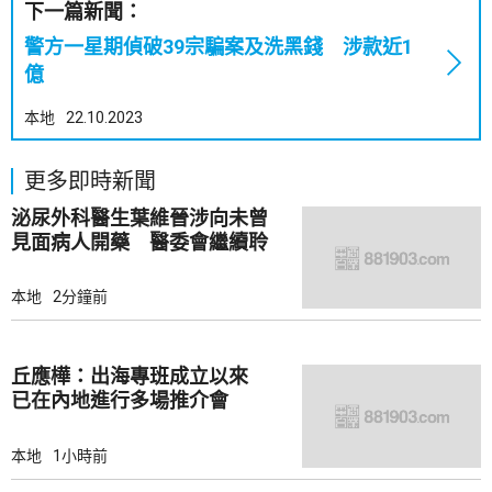
下一篇新聞：
警方一星期偵破39宗騙案及洗黑錢 涉款近1
億
本地
22.10.2023
更多即時新聞
泌尿外科醫生葉維晉涉向未曾
見面病人開藥 醫委會繼續聆
訊
本地
2分鐘前
丘應樺：出海專班成立以來
已在內地進行多場推介會
本地
1小時前