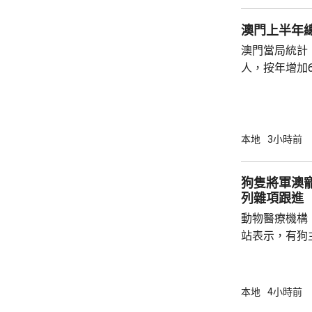
澳門上半年總
澳門當局統計，
人，按年增加6
37.1萬人。
52%；死亡人
瘤、循環系統疾病
方面，上半年
本地
3小時前
1466人，按
471人，按年
狗隻將軍澳
列雜項跟進
動物醫療機構
站表示，有狗
道的寵物公園
適，狗主將狗
亡，狗主事後聯
本地
4小時前
示，經初步調