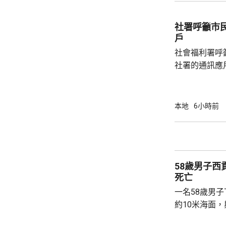
件交由將軍澳
捕。
社署呼籲市
戶
社會福利署呼
社署的通訊應
提供個人資料。 偽冒程式帳戶訛稱代表
務中心，企圖
內的不明連結
本地
6小時前
強調與有關程
交警方跟進。
58歲男子
死亡
一名58歲男
約10米海面
家救起，送到