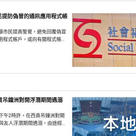
警區特遣隊跟進，暫時未有人被
民提防偽冒的通訊應用程式帳
籲市民提高警覺，避免回覆偽冒
用程式帳戶，或向有關程式帳戶
社署服
誘騙市民回覆其短訊或點擊短訊
，以盗取市民的個人資料。社署
式帳戶沒有任何關係，已將事件
西貢吊鐘洲對開浮潛期間遇溺
子下午2時許，在西貢吊鐘洲對開
，與友人浮潛期間遇溺，由途經船
西貢水警基地，再由救護車送將