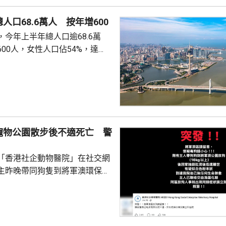
人口68.6萬人 按年增600
今年上半年總人口逾68.6萬
00人，女性人口佔54%，達
新生嬰兒有1340名，男嬰佔逾
數1329人，首3位死因分別是腫
和呼吸系統疾病。 人口流動
從內地持單程證的新來澳人士有
年少150人；新批給准許居留人士
少逾420人。
寵物公園散步後不適死亡 警
「香港社企動物醫院」在社交網
主昨晚帶同狗隻到將軍澳環保大
散步，回家後狗隻抽筋、肚瀉不
隻送往寵物診所，狗隻其後死
絡交由漁護署化驗。 警方表
查，案件暫時列作雜項處理，案