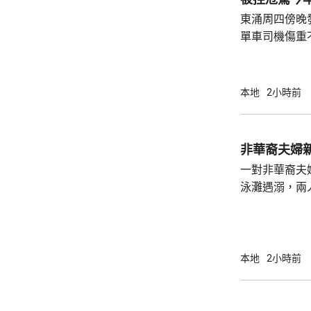
東涌周四傍晚
單車司機傷重
司機危險駕駛
裁判法院提堂。 事發在周四傍晚6時許
龍運巴士沿東
本地
2小時前
山公路出口時
單車攝入巴士
身體多處受傷
非華裔夫婦
周五早上8時
一對非華裔夫
泳灘遇溺，兩人昏迷
許接報有人遇
分別由途人及
本地
2小時前