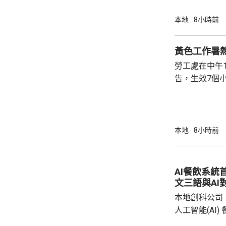
軍澳醫院搶救
確定。
本地
8小時前
黃色工作暑
勞工處在中午
告，生效7個
本地
8小時前
AI餐飲系統
文三語與AI
本地創科公司
人工智能(AI
用。食客掃描