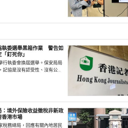
的介面，可選擇以廣東話、普通
，食客根據AI指示點餐，亦可讓
、解答疑難，及介紹食物故事和品
表示，以往點餐前會在網上搜尋
為耗時，而AI能因應需求快速推
協執委選舉黑箱作業 警告如
又指自己不...
定「釘死你」
舉行執委會換屆選舉。保安局局
，記協是沒有認受性、沒有公信
報今次參選的全部是外媒、自由
者，批評一個主流傳媒的人都沒
上做香港記者協會；又指記協沒
字，是黑箱作業。 鄧炳強指
，在黑暴期間為暴徒護航，在黎
局：境外保險收益徵稅非新政
偏頗，誤導公眾，宣稱黎智英因
對香港市場
由而身陷囹圄。他又批評有團體
家稅務總局，回應有關內地居民
，從事與職工會無關的行...