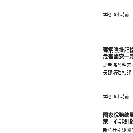
音或文字對話
話或英文對話
本地
8小時前
AI推薦菜式
牌文化等。 率先試行的是機場一間餐廳，有內
地旅客體驗後
招牌菜式，較
鄧炳強批記
薦適合的菜式；
危害國安一
記者協會明天
長鄧炳強批評
力的團體，據
媒體和網媒記
有，難以稱得
本地
8小時前
有公布參選人的名
記協劣績斑斑
國家稅務總
智英案中立場
策 亦非針
為捍衛新聞自
新華社引述國
濫用職工會名義