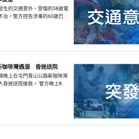
發生的交通意外，受傷的58歲電
不治。警方控告涉事的60歲巴士
導致他人死亡，案件今早在屯門
。一輛
涌東交匯處行駛，去到近北大嶼
，懷疑切線撞到一架電單車。電
車頭，推行約20米。電單車司機
，昏迷送往北大嶼山醫院，延至
新咖啡灣遇溺 昏迷送院
許證實死亡。
婦晚上在屯門青山公路新咖啡灣
送院搶救。 警方晚上8時
溺。兩名年齡20及23歲的事主，
消防救起，昏迷送往屯門醫院。