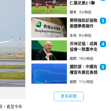
仁慕尼黑2:1擊
敗阿士東維拉
體育
3小時前
鄧炳強批記協執
3
委選舉黑箱作
業 警告如危害
本地
8小時前
國安一定「釘死
你」
非洲足協：成員
4
協會一致重申支
持恩芬天奴
國際
10小時前
國防部：中國有
5
權宣布黃岩島領
海基線 菲方侵
國際
11小時前
犯主權
更多新聞
班，直至今年