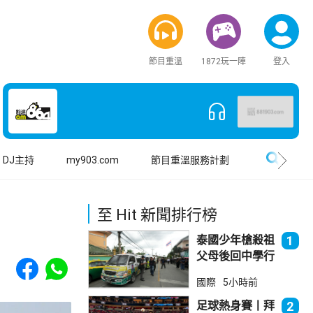
節目重溫
1872玩一陣
登入
搜尋
DJ主持
my903.com
節目重溫服務計劃
至 Hit 新聞排行榜
泰國少年槍殺祖
1
父母後回中學行
Share to Facebook
Share to WhatsApp
兇 累計最少8
國際
5小時前
死23傷
足球熱身賽丨拜
2