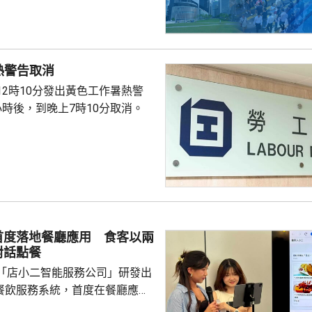
，其後證實死亡，死因有待驗屍
熱警告取消
12時10分發出黃色工作暑熱警
小時後，到晚上7時10分取消。
首度落地餐廳應用 食客以兩
對話點餐
「店小二智能服務公司」研發出
) 餐飲服務系統，首度在餐廳應
點餐的二維碼後，會出現與AI語