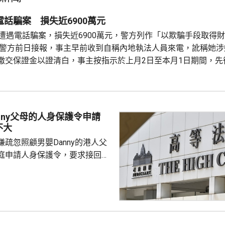
電話騙案 損失近6900萬元
子遭遇電話騙案，損失近6900萬元，警方列作「以欺騙手段取得
 警方前日接報，事主早前收到自稱內地執法人員來電，訛稱她涉
繳交保證金以證清白，事主按指示於上月2日至本月1日期間，先
至騙徒指定的銀行戶口，其後懷疑受騙，報案求助。
nny父母的人身保護令申請
不大
疏忽照顧男嬰Danny的港人父
庭申請人身保護令，要求接回被
護令的Danny，高等法院早上處
ny的父親曾偉邦進入法庭前表
兢兢的心情應付審訊，信心不
取上訴。 Danny的父母
星期只可到收容所探視兒子一