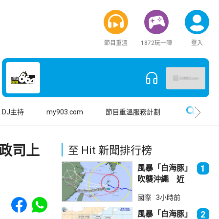
節目重溫
1872玩一陣
登入
搜尋
DJ主持
my903.com
節目重溫服務計劃
政司上
至 Hit 新聞排行榜
風暴「白海豚」
1
吹襲沖繩 近
500航班取消
Share to Facebook
Share to WhatsApp
國際
3小時前
風暴「白海豚」
2