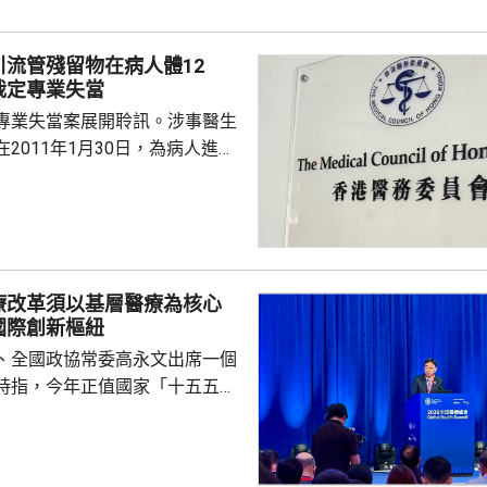
時，時間不足以餵哺母乳，指兒
愈下。
引流管殘留物在病人體12
裁定專業失當
專業失當案展開聆訊。涉事醫生
2011年1月30日，為病人進行
瘤切除手術後，無完整取出引流
2023年向另一位醫生求診，進行
發現，有三條引流管殘留物，遺
12年。醫委會裁定涉事醫生專業
療改革須以基層醫療為核心
被完全拔除，亦應及時察覺引流
國際創新樞紐
指石岳容的行為，低於合理預期
、全國政協常委高永文出席一個
的專業標準。 辯...
時指，今年正值國家「十五五」
，高質量發展已不單是追求速度
重塑以健康為導向的醫療體系。
人口老化挑戰，不能單靠興建醫