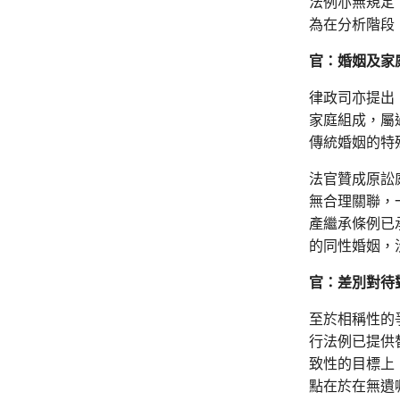
法例亦無規定
為在分析階段
官：婚姻及家
律政司亦提出
家庭組成，屬
傳統婚姻的特
法官贊成原訟
無合理關聯，
產繼承條例已
的同性婚姻，
官：差別對待
至於相稱性的
行法例已提供
致性的目標上
點在於在無遺