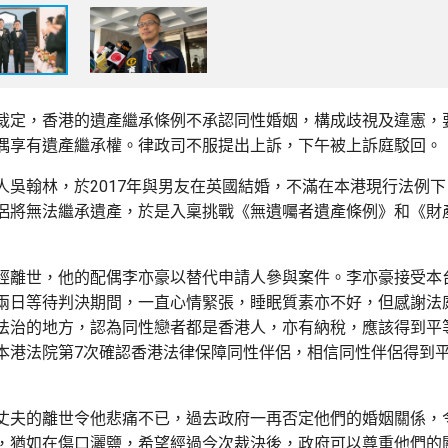
裁定，香港的遺產繼承條例不承認同性婚姻，構成歧視及違憲，
偶享有遺產繼承權。律政司不服提出上訴，下午被上訴庭駁回。
人吳翰林，於2017年與男友在英國結婚，不滿在本港現行法例
侶將無法繼承遺產，於是入稟挑戰《無遺囑者遺產條例》和《財
經離世，他的配偶李亦豪以替代申請人參與案件。李亦豪接受本
兩日等待判決期間，一直心情緊張，睡眠質素亦不好，但感謝法
法治的地方，認為同性戀者都是香港人，亦有納稅，應該得到平
本港法院第7次確認香港法律保障同性伴侶，相信同性伴侶得到
丈夫的離世令他悲痛不已，過去政府一再否定他們的婚姻關係，
，猶如在傷口灑鹽，希望經過今次裁決後，政府可以尊重他們的