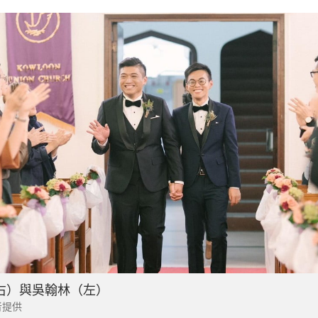
右）與吳翰林（左）
者提供