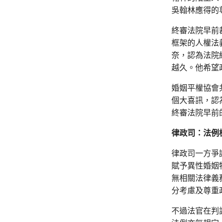
吳翰林應得的
終審法院早前
框架的人權法
奈，認為法院
越久。他希望
婚姻平權協會
個大喜訊，認
終審法院早前
律政司：法例
律政司一方爭
賦予異性婚姻
無相關法律義
分考慮及尊重
不過法官在判