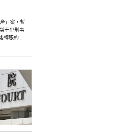
財產」案，暫
嫌干犯刑事
後轉賬約