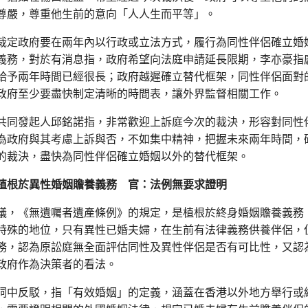
尊嚴，尊重他生前的意向「人人生而平等」。
裁定政府要在兩年內以行政或立法方式，履行為同性伴侶確立婚
義務，對於有消息指，政府希望向法庭申請延長限期，李亦豪指
給予兩年時間已經很長；政府越遲確立替代框架，同性伴侶面對
政府至少要盡快制定清晰的時間表，讓外界監督相關工作。
共同發起人邱銘諾指，非常歡迎上訴庭今次的裁決，形容對同性
為政府與其考慮上訴與否，不如集中精神，把握未來兩年時間，
的裁決，盡快為同性伴侶確立婚姻以外的替代框架。
植根於異性婚姻贍養義務 官：法例無要求證明
議，《無遺囑者遺產條例》的規定，是植根於終身婚姻贍養義務
特殊的地位，只有異性已婚夫婦，在生前有法律義務供養伴侶，
務，認為原訟庭無全面評估同性及異性伴侶是否有可比性，又認
政府作為決策者的看法。
詞中反駁，指「有效婚姻」的定義，涵蓋在香港以外地方舉行或