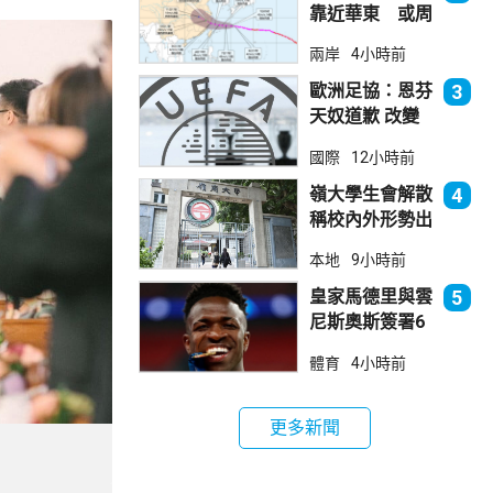
靠近華東 或周
日登陸浙閩沿岸
兩岸
4小時前
歐洲足協：恩芬
3
天奴道歉 改變
不了抵制世界盃
國際
12小時前
立場
嶺大學生會解散
4
稱校內外形勢出
現變化
本地
9小時前
皇家馬德里與雲
5
尼斯奧斯簽署6
年新約
體育
4小時前
更多新聞