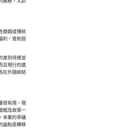
的義務，又認
性婚姻或傳統
福利，會削弱
的差別待遇並
而且現行的遺
為在外國締結
擾很有限，現
婚姻及政策一
，本案的爭議
的論點是轉移