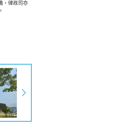
擔，律政司亦
。