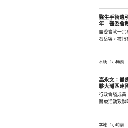
次、每次1小
子的健康每況
醫生手術遺
年 醫委會
醫委會就一宗
石岳容，被指在
右乳房纖維腺
管；直至病人
乳房檢查時才
本地
1小時前
留在病人體內
失當罪成。 控方引述專家報告指，醫生有責任
高永文：醫
確保引流管已
夥大灣區建
管長度有異，
行政會議成員
醫療活動致辭
規劃開局之年
與規模，更需
他強調，面對
本地
1小時前