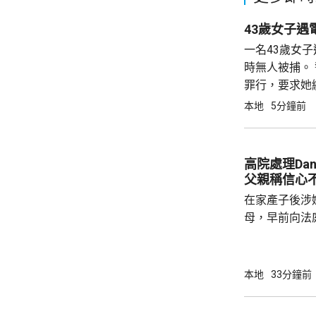
43歲女子遇
一名43歲女
時無人被捕。
罪行，要求她
6894萬元
本地
5分鐘前
高院處理Da
父親稱信心
在家產子後涉嫌
母，早前向法
法院宣判3年保
理申請。Dan
示，懷著戰戰
本地
33分鐘前
大，若申請遭拒絕會爭
早前表示，每