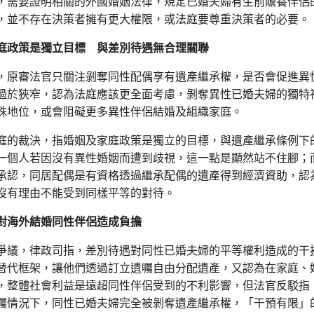
，需要證明相關的外國婚姻法律，規定已婚夫婦有生前贍養伴侶
，並不存在決策者擁有更大權限，或法庭要尊重決策者的必要。
庭政策是獨立目標 與差別待遇無合理關聯
，原審法官只關注剝奪同性配偶享有遺產繼承權，是否會促進異
過於狹窄，認為法庭應該更全面考慮，剝奪異性已婚夫婦的獨特
殊地位，或會阻礙更多異性伴侶結婚及組織家庭。
庭的裁決，指婚姻及家庭政策是獨立的目標，與遺產繼承條例下
一個人若因沒有異性婚姻而遭到歧視，這一點是顯然站不住腳；
承認，同居配偶是有資格透過繼承配偶的遺產得到經濟資助，認
沒有理由不能受到同樣平等的對待。
對海外結婚同性伴侶造成負擔
爭議，律政司指，差別待遇對同性已婚夫婦的平等權利造成的干
替代框架，讓他們透過訂立遺囑自由分配遺產，又認為在家庭、
，整體社會利益是遠超同性伴侶受到的不利影響，但法官反駁指
囑情況下，同性已婚夫婦完全被剝奪遺產繼承權，「干預有限」