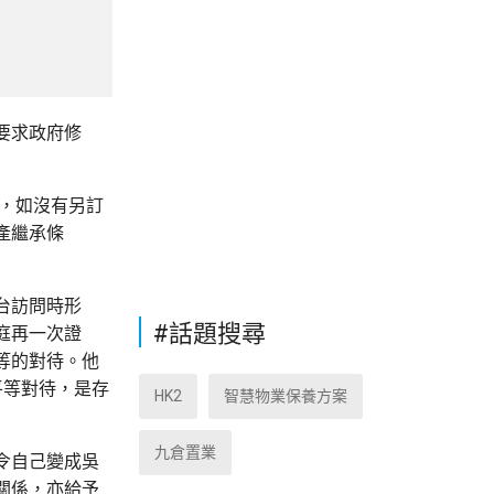
要求政府修
下，如沒有另訂
產繼承條
台訪問時形
#話題搜尋
庭再一次證
等的對待。他
平等對待，是存
HK2
智慧物業保養方案
九倉置業
令自己變成吳
關係，亦給予