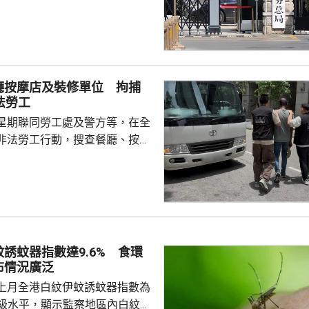
負責人指，按照中國個人所得稅
中國稅收居民需就全球所得，履
境外保險收益也屬於應納稅所得
新政策，更不是專門針對香港保
 負責人指，居民個人
廳按摩店及裝修單位 拘捕
包括保險收益在內，應依法繳納
法勞工
是國際通行做法，亦是中國個人
星期聯同勞工處及警方等，在全
來，一直堅持的基本原則...
非法勞工行動，搜查餐廳、按摩
等，拘捕10男2女懷疑非法勞
至62歲，當中一名男子持有「行街
嫌聘用相關非法勞工的僱主，入
在進行。
誘蚊器指數達9.6% 食環
布情況廣泛
上月全港白紋伊蚊誘蚊器指數為
於二級水平，顯示監察地區內白紋伊