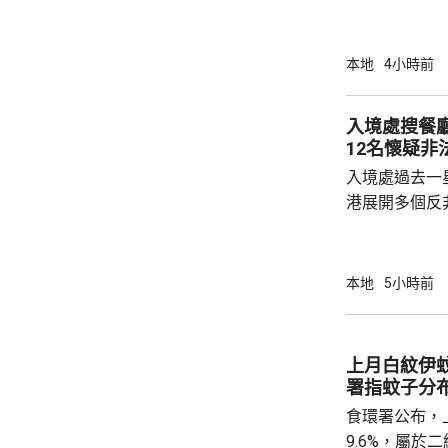
總局相關司局
法相關規定，
行納稅義務，
本地
4小時前
的範疇，並非
險市場，無需過度解讀。
入境處搜餐
從境外取得，
12名懷疑非
個人所得稅，
入境處過去一
所得稅法實施以
港展開多個反
店及裝修單位
工，年齡35
紙」。至於涉
本地
5小時前
境處指調查仍
上月白紋伊蚊
署指蚊子分
食環署公布，
9.6%，屬