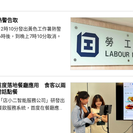
熱警告取
12時10分發出黃色工作暑熱警
小時後，到晚上7時10分取消。
首度落地餐廳應用 食客以兩
對話點餐
「店小二智能服務公司」研發出
) 餐飲服務系統，首度在餐廳應
點餐的二維碼後，會出現與AI語
的介面，可選擇以廣東話、普通
，食客根據AI指示點餐，亦可讓