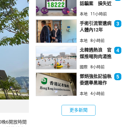
話騙案 損失近
6900萬元
本地
11小時前
手術引流管遺病
3
人體內12年
女醫生石岳容專
本地
8小時前
業失當除牌1個
月
北韓遇熱浪 官
4
媒推喝狗肉湯進
補
國際
8小時前
鄧炳強批記協執
5
委選舉黑箱作
業 警告如危害
本地
4小時前
國安一定「釘死
你」
更多新聞
0晚6開放時間