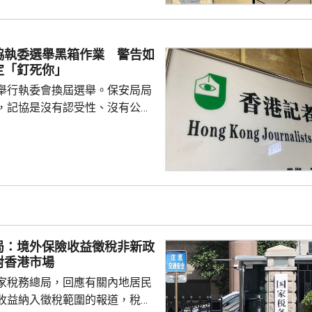
、解答疑難，及介紹食物故事和品
表示，以往點餐前會在網上搜尋
協執委選舉黑箱作業 警告如
為耗時，而AI能因應需求快速推
定「釘死你」
又指自己不...
舉行執委會換屆選舉。保安局局
，記協是沒有認受性、沒有公信
報今次參選的全部是外媒、自由
者，批評一個主流傳媒的人都沒
上做香港記者協會；又指記協沒
字，是黑箱作業。 鄧炳強指
，在黑暴期間為暴徒護航，在黎
偏頗，誤導公眾，宣稱黎智英因
由而身陷囹圄。他又批評有團體
局：境外保險收益徵稅非新政
，從事與職工會無關的行...
對香港市場
家稅務總局，回應有關內地居民
收益納入徵稅範圍的報道，稅務