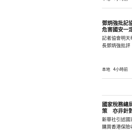
AI推薦菜式
牌文化等。 率先試行的是機場一間餐廳，有內
地旅客體驗後
鄧炳強批記
招牌菜式，較
危害國安一
薦適合的菜式；
記者協會明天
長鄧炳強批評
力的團體，據
媒體和網媒記
有，難以稱得
本地
4小時前
有公布參選人的名
記協劣績斑斑
智英案中立場
為捍衛新聞自
國家稅務總
濫用職工會名義
策 亦非針
新華社引述國
購買香港保險