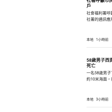
社署呼籲市
戶
社會福利署呼
社署的通訊應
提供個人資料。 偽冒程式帳戶訛稱代表
務中心，企圖
內的不明連結
本地
1小時前
強調與有關程
交警方跟進。
58歲男子
死亡
一名58歲男
約10米海面
家救起，送到
軍澳醫院搶救
確定。
本地
3小時前