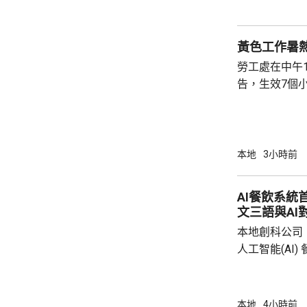
黃色工作暑
勞工處在中午
告，生效7個
本地
3小時前
AI餐飲系統
文三語與AI
本地創科公司
人工智能(AI
用。食客掃描
音或文字對話
話或英文對話
本地
4小時前