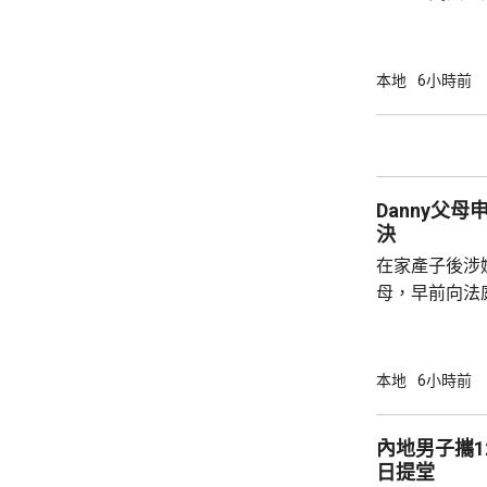
蚊的分布情況
個地區的分區
德、長沙灣及
本地
6小時前
宅、公共屋邨、
署指，在5至
迅速繁殖。署
加強防蚊及滅
Danny父
達20%時啓動的
決
在家產子後涉嫌
母，早前向法
法院宣判3年保
門處理申請，將於
的父母聆訊後
本地
6小時前
生產、沒有進
構成疏忽，又
內地男子攜1
產，認為重犯
日提堂
署限制探訪的