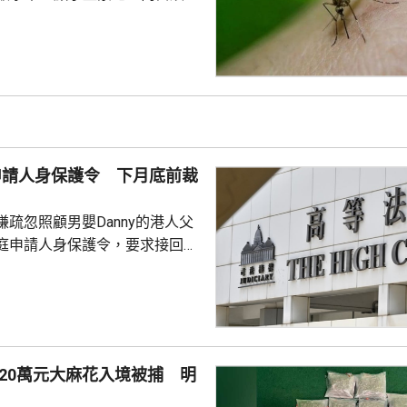
頗為廣泛。62個監察地區中，3
誘蚊器指數高於20%，分別是啟
馬鞍山，大多位於區內的私人住
學校、醫院及公眾地方。 食環
9月期間，炎熱多雨天氣有利蚊子
方已聯同相關部門，在有關地區
蚊工作；原先在分區誘蚊器指數
母申請人身保護令 下月底前裁
強化控蚊工...
疏忽照顧男嬰Danny的港人父
庭申請人身保護令，要求接回被
護令的Danny，高等法院早上閉
9月底前頒佈裁決。 Danny
在庭外表示，社署認為他們在家
行產檢、沒有提供足夠醫療等，
指兩人的三名子女都是在家生
20萬元大麻花入境被捕 明
機會高。他們就在庭上提出，社
做法是違反《兒童權利公約》及