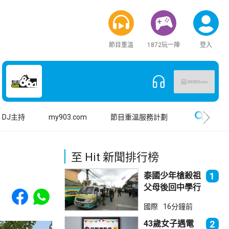
節目重溫
1872玩一陣
登入
搜尋
DJ主持
my903.com
節目重溫服務計劃
至 Hit 新聞排行榜
泰國少年槍殺祖
1
父母後回中學行
Share to Facebook
Share to WhatsApp
兇 累計最少8
國際
16分鐘前
死23傷
43歲女子遇電
2