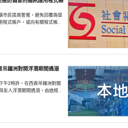
民提防偽冒的通訊應用程式帳
籲市民提高警覺，避免回覆偽冒
用程式帳戶，或向有關程式帳戶
社署服
誘騙市民回覆其短訊或點擊短訊
，以盗取市民的個人資料。社署
式帳戶沒有任何關係，已將事件
西貢吊鐘洲對開浮潛期間遇溺
子下午2時許，在西貢吊鐘洲對開
，與友人浮潛期間遇溺，由途經船
西貢水警基地，再由救護車送將
，其後證實死亡，死因有待驗屍