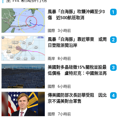
風暴「白海豚」吹襲沖繩至少3
1
傷 近500航班取消
國際
3小時前
風暴「白海豚」靠近華東 或周
2
日登陸浙閩沿岸
兩岸
8小時前
美國對多晶硅徵15%關稅並設最
3
低價格 盧特尼克：中國無法再
傾銷
國際
6小時前
傳美國防部次長訪華受阻 因北
4
京不滿美對台軍售
國際
7小時前