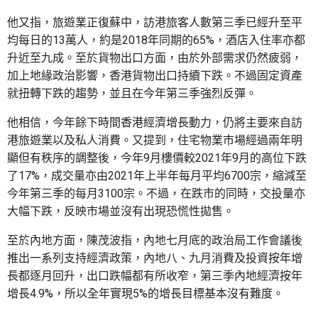
他又指，旅遊業正復蘇中，訪港旅客人數第三季已經升至平
均每日的13萬人，約是2018年同期的65%，酒店入住率亦都
升近至九成。至於貨物出口方面，由於外部需求仍然疲弱，
加上地緣政治影響，香港貨物出口持續下跌。不過固定資產
就扭轉下跌的趨勢，並且在今年第三季強烈反彈。
他相信，今年餘下時間香港經濟增長動力，仍將主要來自訪
港旅遊業以及私人消費。又提到，住宅物業市場經過兩年明
顯但有秩序的調整後，今年9月樓價較2021年9月的高位下跌
了17%，成交量亦由2021年上半年每月平均6700宗，縮減至
今年第三季的每月3100宗。不過，在跌市的同時，交投量亦
大幅下跌，反映市場並沒有出現恐慌性拋售。
至於內地方面，陳茂波指，內地七月底的政治局工作會議後
推出一系列支持經濟政策，內地八、九月消費及投資按年增
長都逐月回升，出口跌幅都有所收窄，第三季內地經濟按年
增長4.9%，所以全年實現5%的增長目標基本沒有難度。