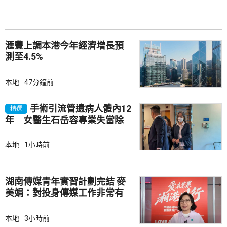
滙豐上調本港今年經濟增長預
測至4.5%
本地
47分鐘前
手術引流管遺病人體內12
精選
年 女醫生石岳容專業失當除
牌1個月
本地
1小時前
湖南傳媒青年實習計劃完結 麥
美娟：對投身傳媒工作非常有
幫助
本地
3小時前