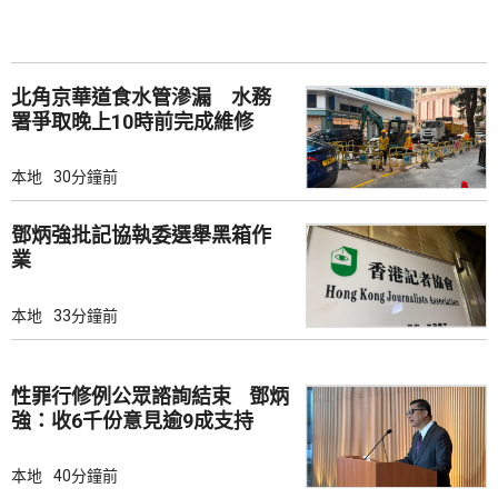
北角京華道食水管滲漏 水務
署爭取晚上10時前完成維修
本地
30分鐘前
鄧炳強批記協執委選舉黑箱作
業
本地
33分鐘前
性罪行修例公眾諮詢結束 鄧炳
強：收6千份意見逾9成支持
本地
40分鐘前