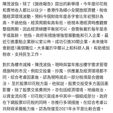
陳茂波指，除了《施政報告》提出的新舉措，今年度印花稅
和賣地收入都比以往少，香港作為細小全開放經濟體，稅收
隨經濟環境波動，預料今個財政年度赤字會比年初預計為
高。不過他指，經濟周期有高有低，檢視本港經濟時應觀察
整個周期，因此經濟總體平衡就可以，毋需執著於每年是赤
字或盈餘。 他指，政府有措施增強發展動能和引入企業，最
近引進重點企業辦公室公佈，成功引進30間企業，未來幾年
會創造1萬個職位，大多屬於中層以上和科研人員，有助增加
稅收，支持民生工作。
對於為樓市減辣，陳茂波指，現時與當年推出樓宇需求管理
措施時的市況，例如交投量、炒風、供應量及經濟環境都不
同，綜合考慮因素後，認為現時減去一部分稅項是合適做
法。 至於股票印花稅方面，他就說，股票交投受多方面因素
影響，除了股票交易費用外，亦包括經濟環境、地緣政治，
以資金流向等，印花稅只是成本中其中一個組成部分，政府
在下調股票印花稅的同時，亦推行多項措施，在綜合考慮公
共財政承擔能力後，認為恢復至2021年水平是比較合適。