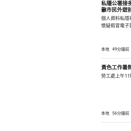
私隱公署接
三合會社團以
籲市民外遊
審查作招徠，
個人資料私隱
高昂利息及手續
懷疑假冒電子
300多元至1
鍾麗玲指，個
不少市民會自
本地
49分鐘前
尋結果中瀏覽
甚至提交費用
黃色工作暑
終亦沒有獲發電子簽證。
勞工處上午1
利用取得的個
害者的家人或朋
本地
56分鐘前