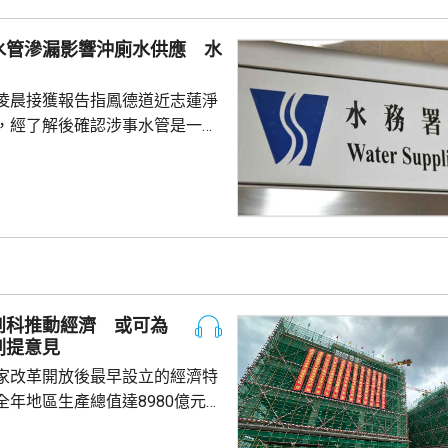
其中環球經濟及醫學科研等專業
，近年由於較多學生希望投身人
水管滲漏影響沖廁水供應 水
科技等行業，工程學的競爭亦較
凌晨接獲報告指鳳德道近志蓮淨
際生申請提...
，經了解後確認涉事水管是一條
米鹹水供水管，用作供應沖廁水予
署指工程團隊正全
並會盡快完成有關的水管維修工
水供應。
創科推動經濟 或可為
劃提意見
家改革開放後最早設立的經濟特
全年地區生產總值達8980億元人
5.7%；今年首季則逾2226億