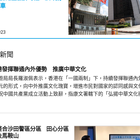
車
023
新聞
港發揮聯通內外優勢 推廣中華文化
遊局局長羅淑佩表示，香港在「一國兩制」下，持續發揮聯通內
元的形式，向中外推廣文化瑰寶，增進市民對國家的認同感與文化
祝中國共產黨成立活動上致辭，指康文署轄下的「弘揚中華文化
月成立以來，舉辦中國通識系列展覽及非物質文化遺產旗艦項目，而
文化節」正如火如荼進行，預計舉辦逾280場演出和活動，善用香港
整合沙田警區分區 田心分區
及馬鞍山