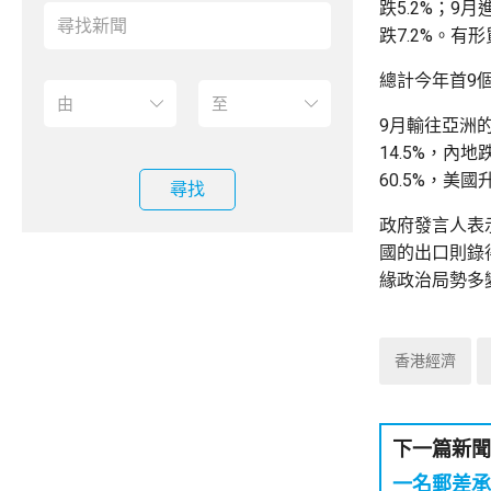
跌5.2%；9
跌7.2%。有
總計今年首9個
9月輸往亞洲的
14.5%，內
60.5%，美國升
尋找
政府發言人表
國的出口則錄
緣政治局勢多
香港經濟
下一篇新聞
一名郵差承