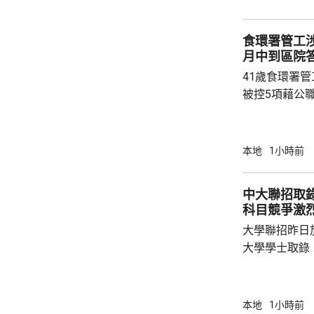
食環署管工
月中到區院
41歲食環署
被控5項藉公
裁判法院提堂
保釋，至27日到區
案發時為食環
本地
1小時前
專責執法小隊
至2024年期
中大聯招取
告票未有妥善
科目競爭激
港，令他們被
大學聯招昨日
大學學士取錄，
過聯招取錄2
助處處長劉善
100人，指
本地
1小時前