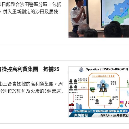
30日起整合沙田警區分區，包括
，併入重新劃定的沙田及馬鞍山
定分區下，大圍及車公廟將會納
，而沙田圍、第一城及石門仍然
重新界定兩個分
，已充分考慮緊急應變時間、地
地標、交通黑點，以及年度大型
面的警政需求，確保前線單位能
田心警署日後會作其他用途，不
會操控高利貸集團 拘捕25
時保留報案室，服務時...
由三合會操控的高利貸集團，周
分別位於旺角及火炭的3個營運
人，年齡介乎13至69歲，大部
背景的集團主腦及骨幹成員。 警
間向約2000人放債超過2億
獲194萬元現金，同時凍結集團
萬元黑錢。 警方指，相關