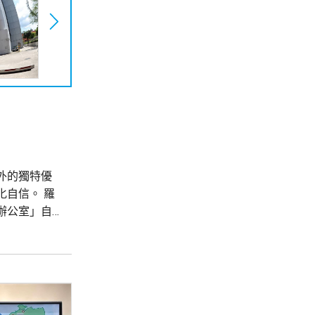
外的獨特優
自信。 羅
辦公室」自
以「傳奇」為
國際網...