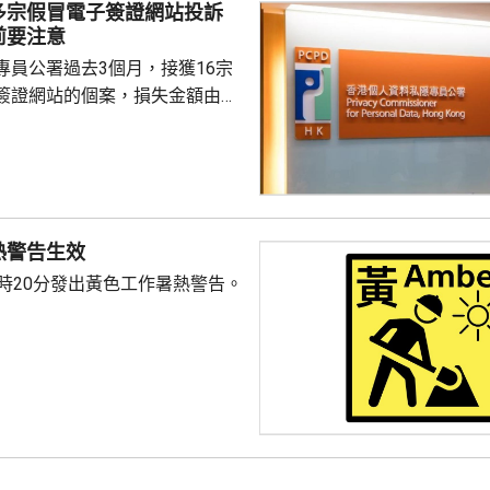
多宗假冒電子簽證網站投訴
持牌信貸公司作掩護，以免入息
前要注意
吸引市民借貸。借貸過程會收取
專員公署過去3個月，接獲16宗
費，其中...
簽證網站的個案，損失金額由
700多元不等。個人資料私隱專員
案主要涉及旅遊簽證，由於現時
行在網上申請旅遊簽證，但在搜
到懷疑假冒網站，提交個人資料
，付錢後發現網站沒有反應，最
熱警告生效
 鍾麗玲指，騙徒可以
1時20分發出黃色工作暑熱警告。
人資料再進行詐騙，甚至聯絡受
友，如果事主收到...