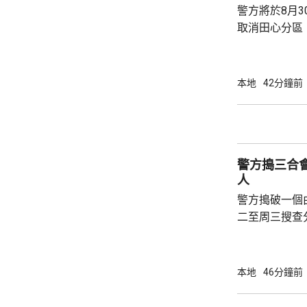
警方將於8月
取消田心分區
分區。在新劃
入馬鞍山分區
保留在沙田分區內。 警方指，
本地
42分鐘前
區的新轄區時
理形勢、重要
節慶活動等方
迅速應對。而
警方搗三合
過，整合後會暫
人
警方搗破一個
二至周三搜查
中心，拘捕25
份是有黑社會
方指，集團一年
本地
46分鐘前
元，行動中檢
及骨幹成員共約840