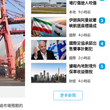
場打傷途人咬傷
警員 被新加坡
本地
9小時前
法院判囚
伊朗與阿曼就霍
3
峽航道座標達成
一致 新航道大
國際
4小時前
部分途經伊朗領
海
國際足協承認出
4
售賽事計劃犯
錯 惟仍全力支
國際
2小時前
持恩芬天奴
據報內地對境外
5
保單收益徵稅
20% 保誠滙控
財經
4小時前
倫敦股價急跌
更多新聞
差過市場預期的