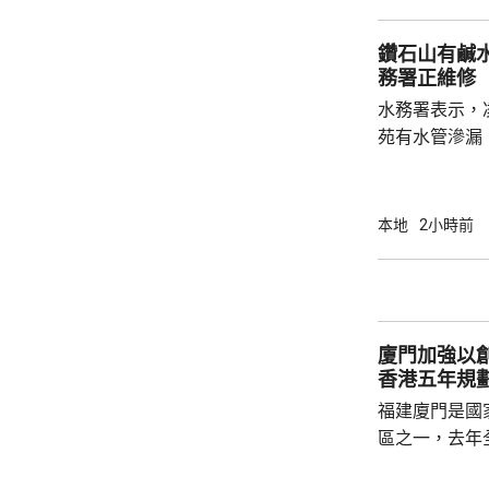
為數字理想；
學科較受歡迎
鑽石山有鹹
工智能及金融
務署正維修
激烈。 劉善雅又指，非本地生申請入學人數增
水務署表示，
加兩成，其中國
苑有水管滲漏
直徑300毫
斧山道近瓊東街一帶。 水務
力進行維修，
本地
2小時前
程及恢復沖廁
廈門加強以
香港五年規
福建廈門是國
區之一，去年
民幣，按年增長