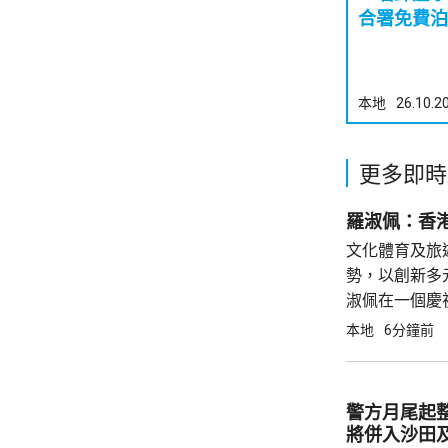
合署免費泊
本地
26.10.2
更多即時
羅淑佩：香
文化體育及旅
勢，以創新多
淑佩在一個慶
2024年4
本地
6分鐘前
主題的「中華
警方月尾起
將併入沙田