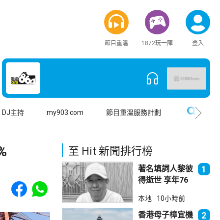
節目重溫
1872玩一陣
登入
搜尋
DJ主持
my903.com
節目重溫服務計劃
%
至 Hit 新聞排行榜
著名填詞人黎彼
1
得逝世 享年76
Share to Facebook
Share to WhatsApp
歲
本地
10小時前
香港母子樟宜機
2