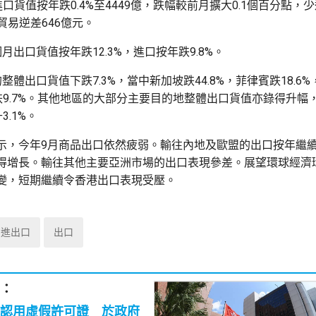
月進口貨值按年跌0.4%至4449億，跌幅較前月擴大0.1個百分點
形貿易逆差646億元。
月出口貨值按年跌12.3%，進口按年跌9.8%。
整體出口貨值下跌7.3%，當中新加坡跌44.8%，菲律賓跌18.6
地跌9.7%。其他地區的大部分主要目的地整體出口貨值亦錄得升幅
3.1%。
示，今年9月商品出口依然疲弱。輸往內地及歐盟的出口按年繼
得增長。輸往其他主要亞洲市場的出口表現參差。展望環球經濟
變，短期繼續令香港出口表現受壓。
進出口
出口
：
認用虛假許可證 於政府