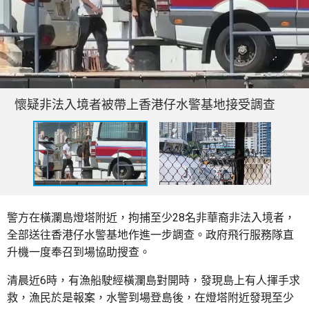
懷疑非法入境者被帶上香港仔水警基地接受調查
警方在橫瀾島燈塔附近，拘捕至少28名非華裔非法入境者，
全部送往香港仔水警基地作進一步調查。政府飛行服務隊直
升機一度奉召到場協助搜查。
清晨近6時，有漁船駛經橫瀾島對開時，發現島上有人揮手求
救，漁民於是報案，水警到場登島後，在燈塔附近發現至少