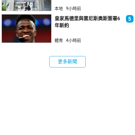
本地
9小時前
皇家馬德里與雲尼斯奧斯簽署6
5
年新約
體育
4小時前
更多新聞