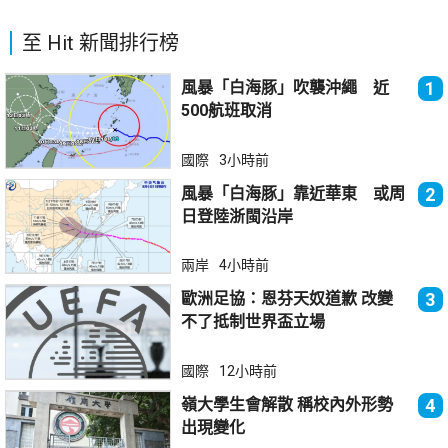
至 Hit 新聞排行榜
風暴「白海豚」吹襲沖繩 近
1
500航班取消
國際
3小時前
風暴「白海豚」靠近華東 或周
2
日登陸浙閩沿岸
兩岸
4小時前
歐洲足協：恩芬天奴道歉 改變
3
不了抵制世界盃立場
國際
12小時前
嶺大學生會解散 稱校內外形勢
4
出現變化