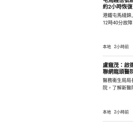
屯馬綫信號
疑私煙，拘捕一名
約2小時恢復
港鐵屯馬綫錦
12時40分故
2時20分逐步回復正常。
荃灣西至錦上
列車要慢駛，
本地
2小時前
需要額外最多
修復，期間車
盧寵茂：啟
聯網龍頭醫
醫務衞生局局
院，了解新醫
作。盧寵茂說
院，成為九龍
蓋油尖旺、九
本地
2小時前
180萬人口
改善九龍區公立醫
階段投入服務