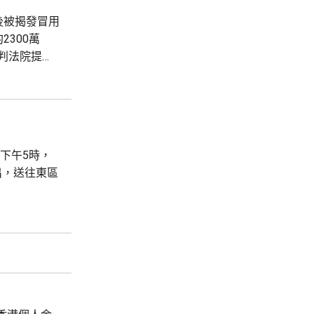
後被揭發冒用
300萬
判法院提
留調查。不
下午5時，
出，送往東區