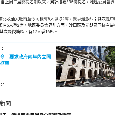
。自上周二展開提名期以來，累計接獲395份提名，地區委員會界別
埔北及油尖旺南至今同樣有6人爭取2席，競爭最激烈；其次是中
都有5人爭2席。地區委員會界別方面，沙田區及元朗區同樣有最
；其次是觀塘區，有17人爭16席。
：
令 要求政府兩年內立同
框架
023
新聞