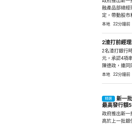
政府推出新一批銀
融產品部總經
定，帶動股市
利率普遍約3
本地
22分鐘前
烈，每年超過3
2渣打前經理
2名渣打銀行
元，承認4項
陳德政，連同同
金證明書及公
本地
22分鐘前
年判刑時稱，
新一批
精選
最高發行額5
政府推出新一批
高於上一批銀債
目標發行額50