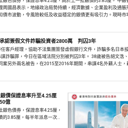
色債券，保證息率4.25厘，高於上一批銀債的3.85厘。 中銀香港個人金
理周國昌表示，地緣政治局勢持續，經濟數據、企業盈利及通脹
和債市波動，令風險較低及收益穩定的銀債更有吸引力。現時市
厘，保證息率4.25厘的水平合理且吸引。他指，近年銀色債券的
0萬人參與，預料今次認購人數會更多，建議市民可考慮購買20..
承認簽假文件詐騙投資者2800萬 判囚3年
時任客戶經理，協助不法集團簽發虛假銀行文件，詐騙多名日本投資
串謀詐騙罪，今日在區域法院分別被判囚3年。 38歲被告胡文浩、
案另外兩名被告，在2015至2016年期間，串謀4名外籍人士
司退款承兌票據，詐騙多名日本投資者向多間公司投資逾4億日圓
被告早有預謀犯案，嚴重違反誠信，破壞投資者對銀行的...
銀債保證息率升至4.25厘
50億
銀色債券，保證息率4.25厘，
的3.85厘，每半年派息一次。
0億元，每手1萬元，年期3年。