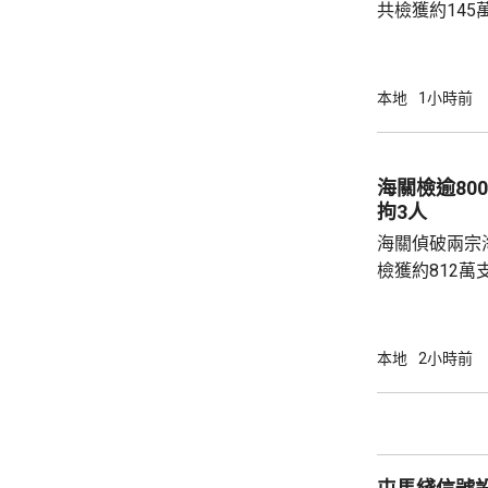
共檢獲約145
元，應課稅值約
部門人員凌晨
有亮起航行燈
本地
1小時前
艇搬到岸上的
立即登上快艇
向駛走。
海關檢逾80
拘3人
海關偵破兩宗
檢獲約812萬
元，應課稅值約2700
頭截查一個由
生艇和救援艇的
本地
2小時前
疑私煙，拘捕
控遞送行動，
翌日再截查一
膏及護膚品等的