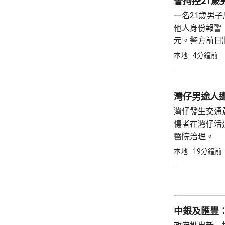
警拘控21
一名21歲男
他人身份報警
元。警方前日
堂。 警方亦
本地
4分鐘前
排除有更多人
灣仔男途人
灣仔發生交通
傷者在灣仔活
醫院治理。
本地
19分鐘前
中銀及匯豐：