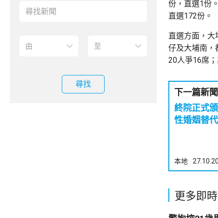
份，直選1份
直選172份。
直選方面，大
仔及大埔南，
20人爭16席
尋找
下一篇新聞
終院正式頒
性婚姻替代
本地
27.10.2
更多即時