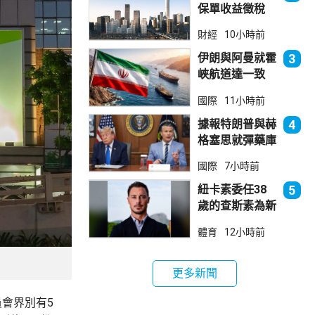
保單收益徵稅
20% 保誠滙控
財經
10小時前
倫敦股價急跌
伊朗與阿曼就霍
3
峽航道達一致
大部分經伊朗領
國際
11小時前
海
據報特朗普與赫
4
格塞思就彈藥庫
存問題爭執
國際
7小時前
紐卡素委任38
5
歲的查斯素為新
領隊
體育
12小時前
更多新聞
會界別有5