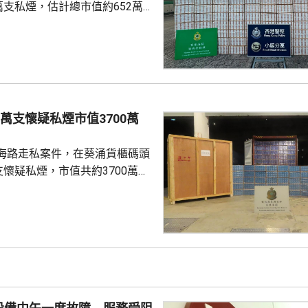
萬支私煙，估計總市值約652萬
479萬元，未有人被捕。 兩個
在斬竹灣附近岸邊，發現2艘沒
的快艇，數名男子正將貨物從快
貨車。人員隨即行動，涉案男子
，逃離香港東面水域，往內地方
0萬支懷疑私煙市值3700萬
海路走私案件，在葵涌貨櫃碼頭
支懷疑私煙，市值共約3700萬
萬元。 關員上周日在碼
新加坡抵港、報稱載有封閉式救
40呎貨櫃，發現約534萬支懷
一名51歲本地男子，隨即展開監
再拘捕一名68歲本地男子。海關
個由南韓仁川抵港、報稱載有牙
40呎貨櫃，發現約278萬支懷