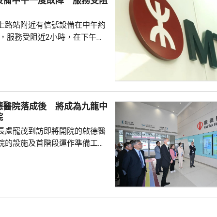
設備中午一度故障 服務受阻
4...
上路站附近有信號設備在中午約
障，服務受阻近2小時，在下午約
 信號設備故障期間，
路站之間一度要單軌雙向行車，
期間來往紅磡至屯門站行車一度
30分鐘。在港鐵派員到場處理和
站大致維持有序。
德醫院落成後 將成為九龍中
院
長盧寵茂到訪即將開院的啟德醫
院的設施及首階段運作準備工
，啟德醫院將取代伊利沙伯醫
中聯網的龍頭醫院，服務範圍覆
龍城、黃大仙及觀塘，覆蓋超過
，未來將成為九龍區的醫療樞紐，
院的整體布局。 醫院會分兩
，首階段於10月展開，第二階段