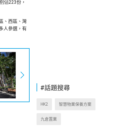
佔223份，
區、西區、灣
多人參選，有
#話題搜尋
HK2
智慧物業保養方案
九倉置業