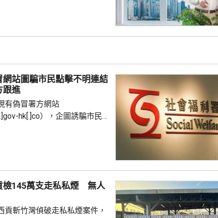
金額100萬元，即最多獲配發
持有有效香港身份證、1967年或
屆60歲或以上的人士，本月21日
認購。政府預估，約有247萬人
，會視乎認購反應，將目標發行
。。 許正宇：銀債息率
冒網站圖騙市民點擊不明連結
方跟進
現有偽冒署方網站
d[.]gov-hk[.]co），企圖誘騙市民
，盜取個人資料，強調與相關網
係，已轉交警方跟進，呼籲市民
覆載有有關網站的電郵或短訊，
 署方又指，任何人如
資料，應與警方聯絡；如有查
檢145萬支走私私煙 無人
線2343 2255。
西貢斬竹灣偵破走私私煙案件，