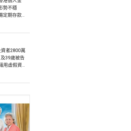
形勢不穩
場定期存款
認購反應熱
.
者2800萬
及39歲被告
，藉用虛假資
。 法官李慶