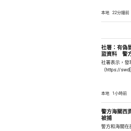
每人最高配發
100手債券；
本地
22分鐘前
之前出生、年
至9月4日接受
符合認購資格
額上調至最多550億元
社署：有偽
已參考...
盜資料 警
社署表示，發
（https://sw
點擊不明連結
站沒有任何關
避免開啟或回
本地
1小時前
或向網站提供個人資料。
曾向網站提供
警方海關西貢
詢，可致電社署熱
被捕
警方和海關在