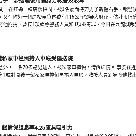
歲男子 涉遇襲後用假身分報警及販毒
子周一在紅磡一幢唐樓梯間，被3名蒙面持刀男子斬傷右手，報警
，又在附近一個唐樓單位內藏有116公斤懷疑大麻花，估計市值約2
將他拘捕，暫控1項誤導警務人員和1項販毒罪，今日在九龍城裁
就有關襲擊案，在秀茂坪以涉嫌傷人拘捕1名22歲男子，他正被扣
被捕。
遭私家車撞倒捲入車底受傷送院
意外，一名70多歲男途人，被私家車撞傷，清醒送院。 事發在近
道1號對開被一架私家車撞倒再捲入車底，救援人員到場將他救
銀債保證息率4.25厘具吸引力