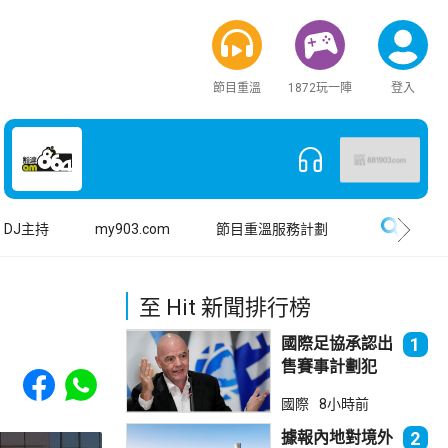
節目重溫
1872玩一陣
登入
搜尋
DJ主持
my903.com
節目重溫服務計劃
至 Hit 新聞排行榜
國際足協承認出
1
售賽事計劃犯
Share to Facebook
Share to WhatsApp
錯 惟仍全力支
國際
8小時前
持恩芬天奴
據報內地對境外
2