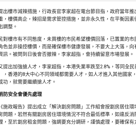
提出樓市減辣措施，行政長官李家超在電台節目指，政府當年推
重，樓價高企，辣招是需求管控措施，並非永久性，在平衡因素
出調整。
民對樓市有不同態度，未買樓的市民希望樓價回落，已置業的市
角色並非操控樓價，而是確保樓市健康發展，不要大上大落，向
資訊。被問到日後會否撤辣，李家超指，會持續留意市場發展。
又提出加強搶人才，李家超指，本港失業率跌至2.8%，等同全民
」，香港的8大中心不同領域都需要人才，如人才進入其他國家
成功，就需要繼續搶人才。
消防安全會優先處理
《施政報告》提出成立「解決劏房問題」工作組會按劏房居住環
房問題，若然有關劏房居住環境情況不符合最低標準，如違反消
理，至於劏房租金問題，強調要充分調研，謹慎處理，要確保有