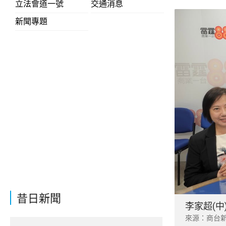
立法會道一號
交通消息
新聞專題
昔日新聞
李家超(
來源：商台