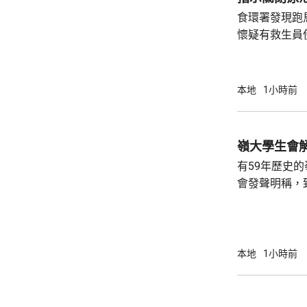
食環署發現跑
懷疑有救生員
池立即關閉，
局。 食環署昨向香港拯溺總會核實一批救生員
資料，今日收
本地
1小時前
苑泳池當值的
符。考慮到泳
疑未按法例提
泳池持牌人提出檢控。 食環
有59年歷史
上月底，對逾14
會發聲明稱，
步；惟近年校
各種因素下，作出
資助大學中，
學生會營運。
本地
1小時前