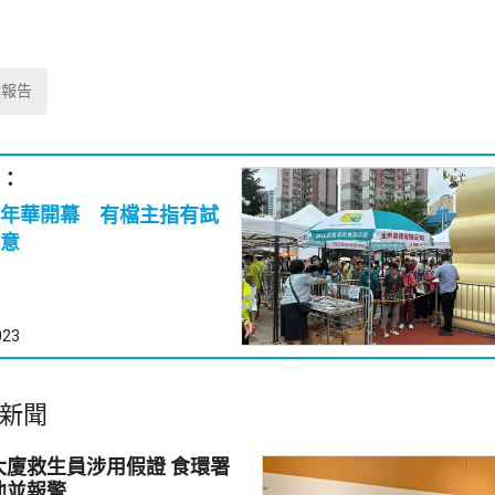
政報告
：
年華開幕 有檔主指有試
意
023
新聞
救生員涉用假證 食環署
池並報警