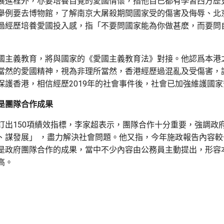
展進程外，亦要培養自覺的愛國情懷，指他自己都有學習西方歷
舉例要去博物館，了解南京大屠殺期間國家受的傷害及侮辱、北
過經歷培養愛國投入感，指「不要問國家能為你做甚麽，而要問
國主義教育，將與國家的《愛國主義教育法》對接。他認爲本港
當然的愛國精神，視為非理所當然，香港經歷過混亂及受傷害，
保護香港，相信經歷2019年的社會事件後，社會已加強維護國
是團隊合作成果
訂出150項績效指標，李家超表示，團隊合作十分重要，強調政
、謀發展」 ，盡力解決社會問題。他又指，今年施政報告內容較
是政府團隊合作的成果，當中不少內容由公務員主動提出，形容
高。