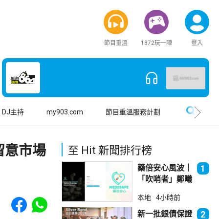
節目重溫
1872玩一陣
登入
搜尋
DJ主持
my903.com
節目重溫服務計劃
留意市場
至 Hit 新聞排行榜
藥倍安心風波｜
1
「吹哨者」鄭曦
琳踢保 警：仍
Share to Facebook
Share to WhatsApp
本地
4小時前
進行刑事調查
新一批銀債保證
2