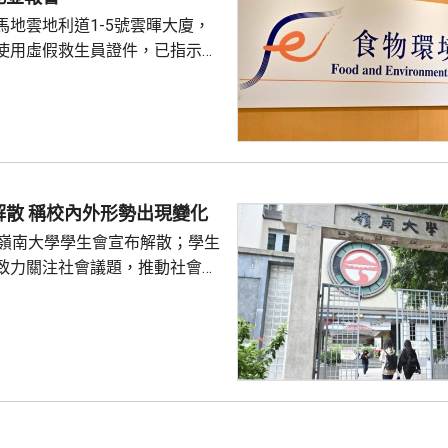
馬地雲地利道1-5號雲暉大廈，
使用虛假救生員證件，已指示泳
亦已報警及通報物業管理業監管
到核實結果，發現一名昨日在屋
救生員，證件資料與總會紀錄不
池的當值救生員資格存疑，亦懷
供足夠合資格救生員，會考慮向
嶺大學生會解散 稱校內外形勢出現變化
署表示，今年至頭
的嶺南大學學生會宣布解散；學生
00個持牌私人...
致力關注社會議題，推動社會進
園內外形勢都出現變化，在平衡
解散的艱難決定。 目前8間
只剩科技大學學生會及城市大學