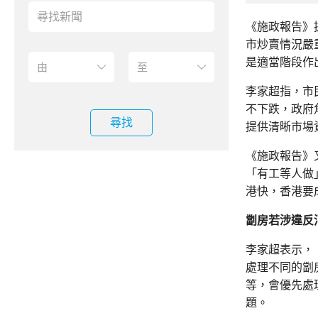
《施政報告》
市炒賣情況嚴
是適當階段作
李家超指，市
不下跌，政府
尋找
提供清晰市場
《施政報告》
「有工等人做
港快，香港要
劏房若涉違反
李家超表示，
處理不同的劏
等，會優先處
題。