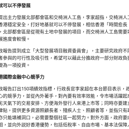
就可以不停發展
提出主力發展北部都會區和交椅洲人工島，李家超指，交椅洲人
香港穩定安全，打好地基就可以不停發展，相信香港「時間愈長
，北部都會區是從現有土地中發展的項目，而交椅洲人工島需要
展進度會較慢。
政報告提到成立「大型發展項目融資委員會」，主要研究政府不
者參與的可行性及吸引性，希望可以藉此分擔政府一部分財政負
變為一項投資。
港國際金融中心競爭力
政報告訂出150項績效指標，行政長官李家超在本台節目表示，
心的競爭力，並從內外著手，對內要有效率效能，令市場活躍起
劣天氣下的交易安排、方便海外發行人來港上市等；同時亦要建
津貼，提供更多資源照顧長者、殘疾人士、照顧者等，並指只有
亦只能填補洞口，必需要整個社區一起努力。對外方面，政府要
相，並向外説好香港優勢，包括低稅率、自由市場、基本法保障