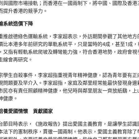
到與國際市場接軌；而香港在一國兩制下，將中國、國際及香港
而提升香港的競爭力。
輸系統造價下降
重推啟德綠色運輸系統，李家超表示，外訪期間參觀了其他地方
價比本港多年前研究的單軌系統平，只是當時的4成，甚至1成，
，又指有輕軌系統爬坡及轉彎能力強，符合香港地勢，政府會視
走線會再研究。
宗學生自殺事件，李家超指重視青年精神健康，認為青年要有正
現問題要及早介入。李家超指，家庭及鄰里經常能最快發現身邊
市民亦有責任照顧精神健康，他兒時與鄰里朋友一齊放紙鷂，上
神健康。
培養愛國情懷 貢獻國家
台節目時表示，《施政報告》提出愛國主義教育，是讓學生認識
本法下的憲制秩序，貫徹一國兩制。他表示，愛國主義教育除了