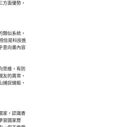
三方面優勢，
的類似系統，
相信是科技進
乎意向書內容
向思維，有防
親友的異常，
山捕捉蜻蜓，
國家，認識香
學習國家歷