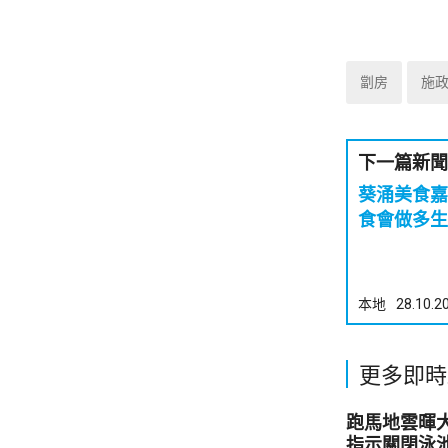
劏房
施
下一篇新聞
葵涌美食嘉
食會做多生
本地
28.10.2
更多即時
跑馬地雲暉大廈
指示關閉泳