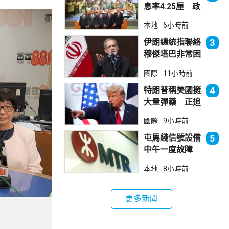
息率4.25厘 政
府：參考市況具
本地
6小時前
吸引力
伊朗總統指聯絡
3
穆傑塔巴非常困
難 斥有人試圖
國際
11小時前
製造分裂
特朗普稱美國擁
4
大量彈藥 正追
捕叛國「洩密
國際
9小時前
者」
屯馬綫信號設備
5
中午一度故障
服務受阻約2小
本地
8小時前
時恢復
更多新聞