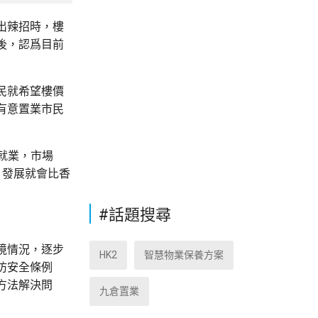
出辣招時，樓
後，認爲目前
民就希望樓價
有意置業市民
就業，市場
，發展就會比香
#話題搜尋
境情況，逐步
HK2
智慧物業保養方案
防安全條例
方法解決問
九倉置業