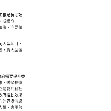
工島是長期項
、成績愈
填海，亦要做
同大型項目，
擔，將大型發
政府需要提升香
來，透過長遠
立關愛共融社
政府推動效果
向外界澄清過
人權、應用普