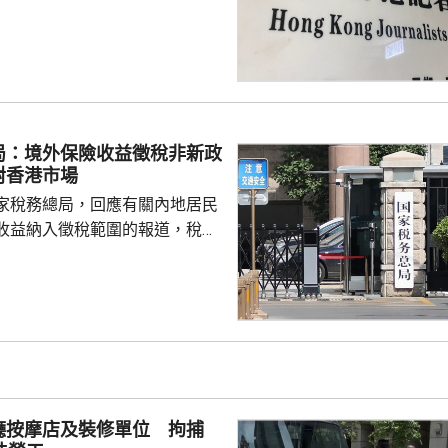
報今次參選的全部是外媒、自由
者，批評一個主流傳媒的人都沒
上做香港記者協會；又指記協沒
字，是黑箱作業。 鄧炳強指
，在黑暴期間為暴徒護航，在黎
偏頗，誤導公眾，宣稱黎智英因
局：境外保險收益徵稅非新政
由而身陷囹圄。他又批評有團體
對香港市場
，從事與職工會無關的行...
家稅務總局，回應有關內地居民
收益納入徵稅範圍的報道，稅務
負責人指，按照中國個人所得稅
中國稅收居民需就全球所得，履
境外保險收益也屬於應納稅所得
新政策，更不是專門針對香港保
 負責人指，居民個人
包括保險收益在內，應依法繳納
是國際通行做法，亦是中國個人
廳按摩店及裝修單位 拘捕
來，一直堅持的基本原則...