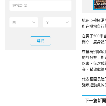
杭州亞殘運港
府在機場舉行
在男子200
尋找
間亦一度身體
在輪椅劍擊項
的計分賽，期
以來，每次成
賽，希望繼續
代表團團長陸
殘疾運動員的
下一篇新聞