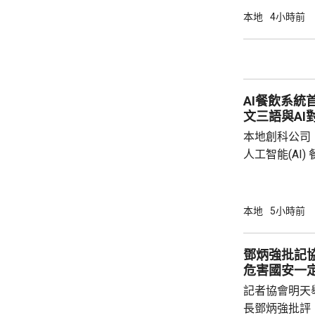
本地
4小時前
AI餐飲系統
文三語與AI
本地創科公司
人工智能(AI
用。食客掃描
音或文字對話
話或英文對話
本地
5小時前
AI推薦菜式
牌文化等。 率先試行的是機場一間餐廳，有內
鄧炳強批記
地旅客體驗後
危害國安一
招牌菜式，較
記者協會明天
薦適合的菜式；
長鄧炳強批評