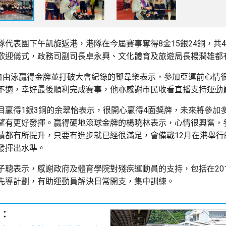
隊代表團下午凱旋返港，港隊在今屆賽事奪得8金15銀24銅，共4
歡迎儀式，政務司副司長卓永興、文化體育及旅遊局長楊潤雄都
米自由泳贏得金牌並打破大會紀錄的鄧韋樂表示，參加亞運前心情
不適，幸好最後順利完成賽事，他亦感謝市民收看直播支持運動
目贏得1銀3銅的余翠怡表示，很開心贏得4面獎牌，未來將參加
望有更好發揮。贏得硬地滾球金牌的楊曉林表示，心情很興奮，
績都有所提升，只要有進步就已經很滿足，會備戰12月在港舉行
發揮出水準。
子聰表示，感謝政府及體育學院對殘疾運動員的支持，包括在20
先導計劃，有助運動員解決日常開支，集中訓練。
：