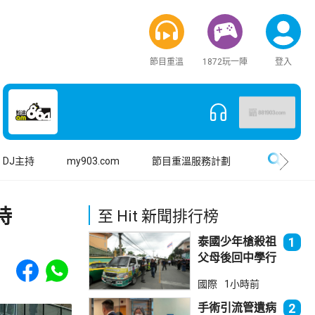
節目重溫
1872玩一陣
登入
搜尋
DJ主持
my903.com
節目重溫服務計劃
持
至 Hit 新聞排行榜
泰國少年槍殺祖
1
父母後回中學行
Share to Facebook
Share to WhatsApp
兇 累計最少8
國際
1小時前
死23傷
手術引流管遺病
2