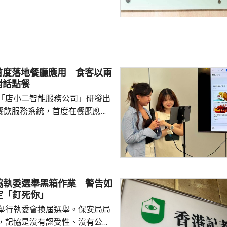
首度落地餐廳應用 食客以兩
對話點餐
「店小二智能服務公司」研發出
) 餐飲服務系統，首度在餐廳應
點餐的二維碼後，會出現與AI語
的介面，可選擇以廣東話、普通
，食客根據AI指示點餐，亦可讓
、解答疑難，及介紹食物故事和品
協執委選舉黑箱作業 警告如
表示，以往點餐前會在網上搜尋
定「釘死你」
為耗時，而AI能因應需求快速推
舉行執委會換屆選舉。保安局局
又指自己不...
，記協是沒有認受性、沒有公信