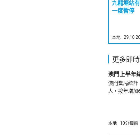
九龍塘站有
一度暫停
本地
29.10.2
更多即時
澳門上半年總
澳門當局統計，
人，按年增加6
37.1萬人。
52%；死亡人
瘤、循環系統疾病
方面，上半年
本地
10分鐘前
1466人，按
471人，按年