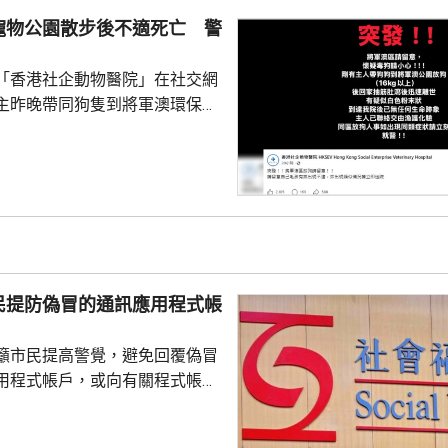
寵物公園散步後不適死亡 警
「香港社企動物醫院」在社交網
主昨晚帶同狗隻到將軍澳環保大
散步，回家後狗隻抽筋、肚瀉不
隻送往寵物診所，狗隻其後死
絡交由漁護署化驗。 警方表
查，案件暫時列作雜項處理，案
警區特遣隊跟進，暫時未有人被
民提防偽冒的通訊應用程式帳
籲市民提高警覺，避免回覆偽冒
用程式帳戶，或向有關程式帳戶
社署服
誘騙市民回覆其短訊或點擊短訊