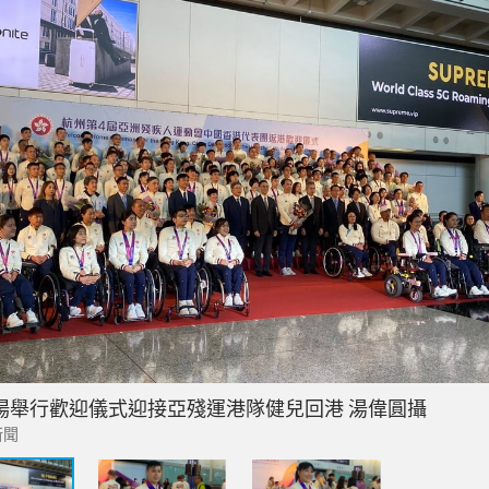
場舉行歡迎儀式迎接亞殘運港隊健兒回港 湯偉圓攝
新聞