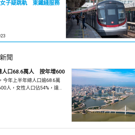
女子疑跳軌 東鐵綫服務
023
新聞
人口68.6萬人 按年增600
今年上半年總人口逾68.6萬
00人，女性人口佔54%，達
新生嬰兒有1340名，男嬰佔逾
數1329人，首3位死因分別是腫
和呼吸系統疾病。 人口流動
從內地持單程證的新來澳人士有
年少150人；新批給准許居留人士
少逾420人。