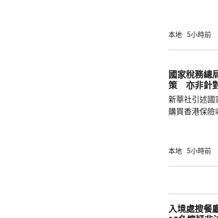
力的團體，據
媒體和網媒記
有，難以稱得
本地
5小時前
有公布參選人的名
記協劣績斑斑
智英案中立場
國家稅務總
為捍衛新聞自
策 亦非針
濫用職工會名義
新華社引述國
購買香港保險
總局相關司局
法相關規定，
行納稅義務，
本地
5小時前
的範疇，並非
險市場，無需過度解讀。
從境外取得，
個人所得稅，
入境處搜餐
所得稅法實施以