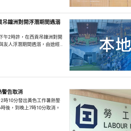
，以盗取市民的個人資料。社署
式帳戶沒有任何關係，已將事件
西貢吊鐘洲對開浮潛期間遇溺
子下午2時許，在西貢吊鐘洲對開
，與友人浮潛期間遇溺，由途經船
西貢水警基地，再由救護車送將
，其後證實死亡，死因有待驗屍
熱警告取消
12時10分發出黃色工作暑熱警
小時後，到晚上7時10分取消。