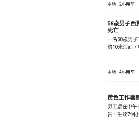
內的不明連結
本地
2小時前
強調與有關程
交警方跟進。
58歲男子
死亡
一名58歲男
約10米海面
家救起，送到
軍澳醫院搶救
確定。
本地
4小時前
黃色工作暑
勞工處在中午
告，生效7個