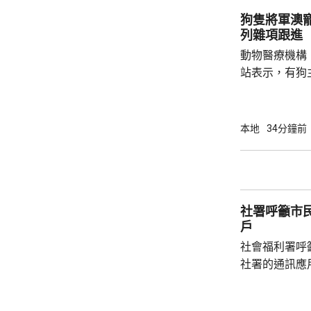
狗隻將軍澳
列雜項跟進
動物醫療機構
站表示，有狗
道的寵物公園
適，狗主將狗
亡，狗主事後聯
本地
34分鐘前
示，經初步調
件交由將軍澳
捕。
社署呼籲市
戶
社會福利署呼
社署的通訊應
提供個人資料。 偽冒程式帳戶訛稱代表
務中心，企圖