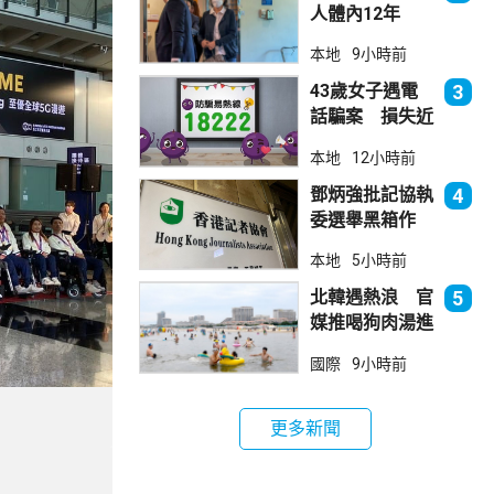
人體內12年
女醫生石岳容專
本地
9小時前
業失當除牌1個
月
43歲女子遇電
3
話騙案 損失近
6900萬元
本地
12小時前
鄧炳強批記協執
4
委選舉黑箱作
業 警告如危害
本地
5小時前
國安一定「釘死
你」
北韓遇熱浪 官
5
媒推喝狗肉湯進
補
國際
9小時前
更多新聞