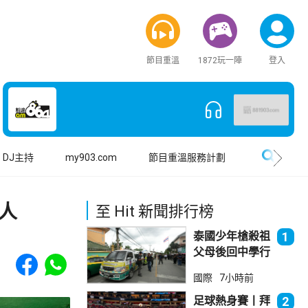
節目重溫
1872玩一陣
登入
搜尋
DJ主持
my903.com
節目重溫服務計劃
人
至 Hit 新聞排行榜
泰國少年槍殺祖
1
父母後回中學行
Share to Facebook
Share to WhatsApp
兇 累計最少8
國際
7小時前
死23傷
足球熱身賽丨拜
2