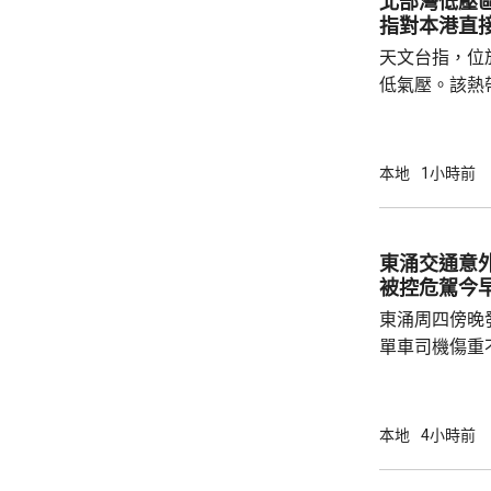
北部灣低壓
指對本港直
天文台指，位
低氣壓。該熱
日橫過海南島
離，對本港直
採取靠近廣東
本地
1小時前
戒備信號的機
帶低氣壓的強
東涌交通意
被控危駕今
東涌周四傍晚
單車司機傷重
司機危險駕駛
裁判法院提堂。 事發在周四傍晚6時許
龍運巴士沿東
本地
4小時前
山公路出口時
單車攝入巴士