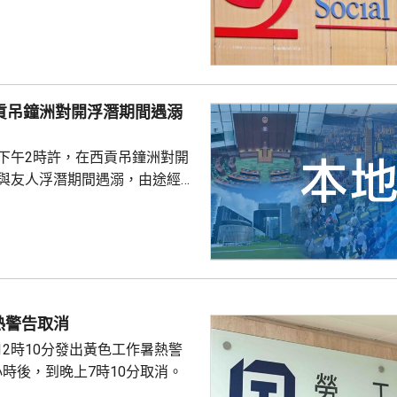
社署服
誘騙市民回覆其短訊或點擊短訊
，以盗取市民的個人資料。社署
式帳戶沒有任何關係，已將事件
西貢吊鐘洲對開浮潛期間遇溺
子下午2時許，在西貢吊鐘洲對開
，與友人浮潛期間遇溺，由途經船
西貢水警基地，再由救護車送將
，其後證實死亡，死因有待驗屍
熱警告取消
12時10分發出黃色工作暑熱警
小時後，到晚上7時10分取消。