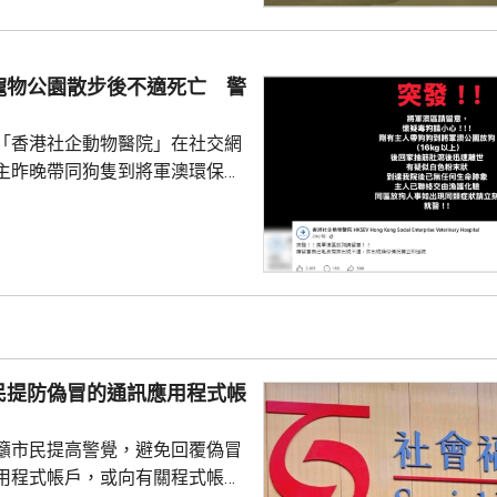
年少150人；新批給准許居留人士
少逾420人。
寵物公園散步後不適死亡 警
「香港社企動物醫院」在社交網
主昨晚帶同狗隻到將軍澳環保大
散步，回家後狗隻抽筋、肚瀉不
隻送往寵物診所，狗隻其後死
絡交由漁護署化驗。 警方表
查，案件暫時列作雜項處理，案
警區特遣隊跟進，暫時未有人被
民提防偽冒的通訊應用程式帳
籲市民提高警覺，避免回覆偽冒
用程式帳戶，或向有關程式帳戶