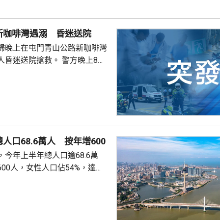
，昏迷送往北大嶼山醫院，延至
許證實死亡。
新咖啡灣遇溺 昏迷送院
婦晚上在屯門青山公路新咖啡灣
送院搶救。 警方晚上8時
溺。兩名年齡20及23歲的事主，
消防救起，昏迷送往屯門醫院。
人口68.6萬人 按年增600
今年上半年總人口逾68.6萬
00人，女性人口佔54%，達
新生嬰兒有1340名，男嬰佔逾
數1329人，首3位死因分別是腫
和呼吸系統疾病。 人口流動
從內地持單程證的新來澳人士有