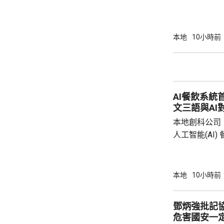
本地
10小時前
AI餐飲系統
文三語與AI
本地創科公司
人工智能(AI
用。食客掃描
音或文字對話
話或英文對話
本地
10小時前
AI推薦菜式
牌文化等。 率先試行的是機場一間餐廳，有內
鄧炳強批記
地旅客體驗後
危害國安一
招牌菜式，較