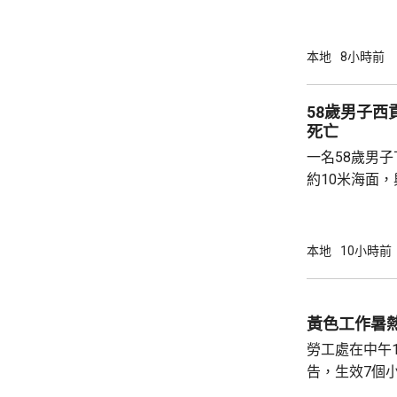
提供個人資料。 偽冒程式帳戶訛稱代表
務中心，企圖
內的不明連結
本地
8小時前
強調與有關程
交警方跟進。
58歲男子
死亡
一名58歲男
約10米海面
家救起，送到
軍澳醫院搶救
確定。
本地
10小時前
黃色工作暑
勞工處在中午
告，生效7個