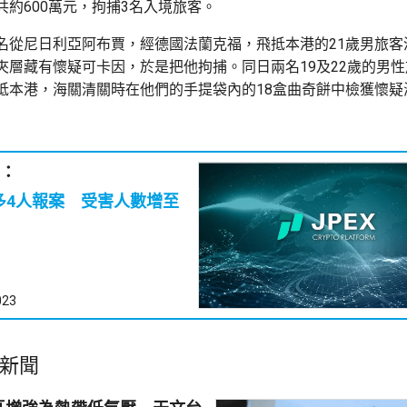
共約600萬元，拘捕3名入境旅客。
名從尼日利亞阿布賈，經德國法蘭克福，飛抵本港的21歲男旅客
夾層藏有懷疑可卡因，於是把他拘捕。同日兩名19及22歲的男
抵本港，海關清關時在他們的手提袋內的18盒曲奇餅中檢獲懷疑
：
｜多4人報案 受害人數增至
023
新聞