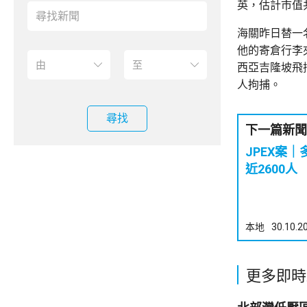
英，估計市值
海關昨日替一
他的寄倉行李
西亞吉隆坡飛
人拘捕。
尋找
下一篇新聞
JPEX案
近2600人
本地
30.10.2
更多即時