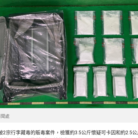
新聞處
破2宗行李藏毒的販毒案件，檢獲約3.5公斤懷疑可卡因和約2.5