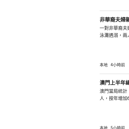
身體多處受傷
周五早上8時
非華裔夫婦
一對非華裔夫
泳灘遇溺，兩人昏迷
許接報有人遇
分別由途人及
本地
4小時前
澳門上半年總
澳門當局統計，
人，按年增加6
37.1萬人。
52%；死亡人
瘤、循環系統疾病
方面，上半年
本地
5小時前