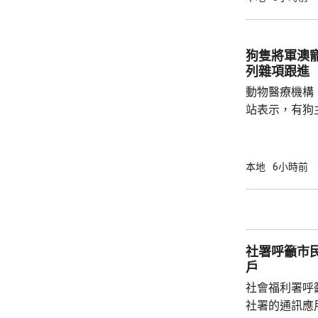
1466人，按
471人，按年
狗隻將軍澳
列雜項跟進
動物醫療機構
站表示，有狗
道的寵物公園
適，狗主將狗
亡，狗主事後聯
本地
6小時前
示，經初步調
件交由將軍澳
捕。
社署呼籲市
戶
社會福利署呼
社署的通訊應