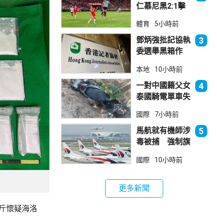
仁慕尼黑2:1擊
敗阿士東維拉
體育
5小時前
鄧炳強批記協執
3
委選舉黑箱作
業 警告如危害
本地
10小時前
國安一定「釘死
你」
一對中國籍父女
4
泰國騎電單車失
控墮崖 1死1
國際
7小時前
傷
馬航就有機師涉
5
毒被捕 強制旗
下所有機師接受
國際
10小時前
毒品檢測
更多新聞
公斤懷疑海洛