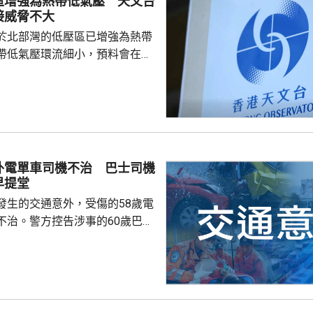
區增強為熱帶低氣壓 天文台
接威脅不大
於北部灣的低壓區已增強為熱帶
帶低氣壓環流細小，預料會在今
並逐漸減弱，與香港保持相當距
接威脅不大。除非該熱帶低氣壓
沿岸的路徑，否則需要發出一號
會頗低。天文台會密切監察該熱
度及動向。
外電單車司機不治 巴士司機
早提堂
發生的交通意外，受傷的58歲電
不治。警方控告涉事的60歲巴士
導致他人死亡，案件今早在屯門
。一輛
涌東交匯處行駛，去到近北大嶼
，懷疑切線撞到一架電單車。電
車頭，推行約20米。電單車司機