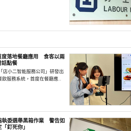
首度落地餐廳應用 食客以兩
對話點餐
「店小二智能服務公司」研發出
) 餐飲服務系統，首度在餐廳應
點餐的二維碼後，會出現與AI語
的介面，可選擇以廣東話、普通
，食客根據AI指示點餐，亦可讓
、解答疑難，及介紹食物故事和品
協執委選舉黑箱作業 警告如
表示，以往點餐前會在網上搜尋
定「釘死你」
為耗時，而AI能因應需求快速推