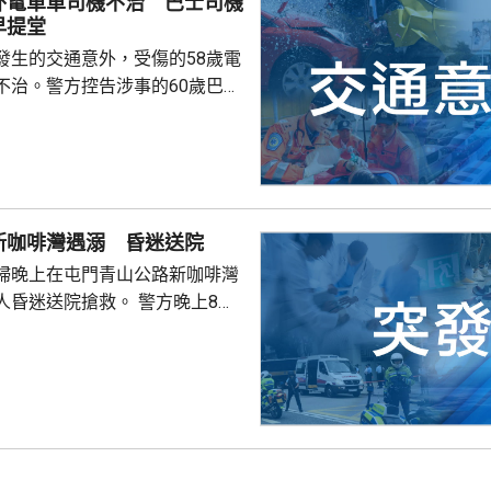
外電單車司機不治 巴士司機
早提堂
發生的交通意外，受傷的58歲電
不治。警方控告涉事的60歲巴士
導致他人死亡，案件今早在屯門
。一輛
涌東交匯處行駛，去到近北大嶼
，懷疑切線撞到一架電單車。電
車頭，推行約20米。電單車司機
新咖啡灣遇溺 昏迷送院
，昏迷送往北大嶼山醫院，延至
婦晚上在屯門青山公路新咖啡灣
許證實死亡。
送院搶救。 警方晚上8時
溺。兩名年齡20及23歲的事主，
消防救起，昏迷送往屯門醫院。