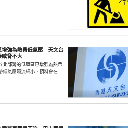
區增強為熱帶低氣壓 天文台
接威脅不大
於北部灣的低壓區已增強為熱帶
帶低氣壓環流細小，預料會在今
並逐漸減弱，與香港保持相當距
接威脅不大。除非該熱帶低氣壓
沿岸的路徑，否則需要發出一號
會頗低。天文台會密切監察該熱
度及動向。