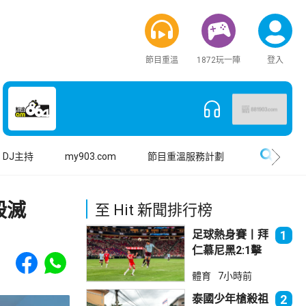
節目重溫
1872玩一陣
登入
搜尋
DJ主持
my903.com
節目重溫服務計劃
毀滅
至 Hit 新聞排行榜
足球熱身賽丨拜
1
仁慕尼黑2:1擊
Share to Facebook
Share to WhatsApp
敗阿士東維拉
體育
7小時前
泰國少年槍殺祖
2