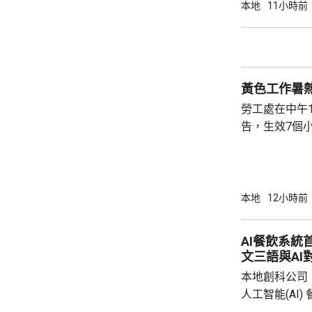
確定。
本地
11小時前
黃色工作暑
勞工處在中午
告，生效7個
本地
12小時前
AI餐飲系統
文三語與AI
本地創科公司
人工智能(AI
用。食客掃描