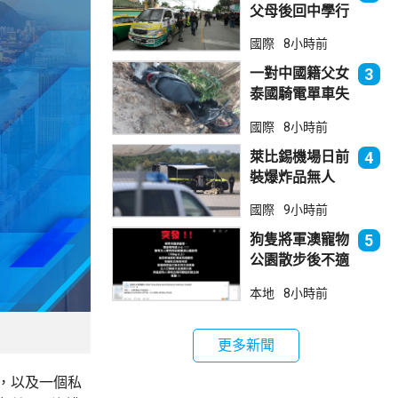
父母後回中學行
兇 累計最少8
國際
8小時前
死23傷
一對中國籍父女
3
泰國騎電單車失
控墮崖 1死1
國際
8小時前
傷
萊比錫機場日前
4
裝爆炸品無人
機 由一名司機
國際
9小時前
發現再踢落
狗隻將軍澳寵物
5
公園散步後不適
死亡 警列雜項
本地
8小時前
跟進
更多新聞
，以及一個私