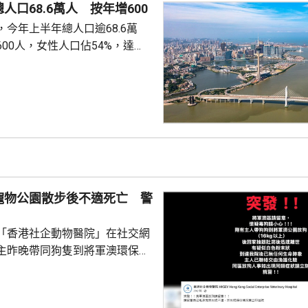
人口68.6萬人 按年增600
今年上半年總人口逾68.6萬
00人，女性人口佔54%，達
新生嬰兒有1340名，男嬰佔逾
數1329人，首3位死因分別是腫
和呼吸系統疾病。 人口流動
從內地持單程證的新來澳人士有
年少150人；新批給准許居留人士
少逾420人。
寵物公園散步後不適死亡 警
「香港社企動物醫院」在社交網
主昨晚帶同狗隻到將軍澳環保大
散步，回家後狗隻抽筋、肚瀉不
隻送往寵物診所，狗隻其後死
絡交由漁護署化驗。 警方表