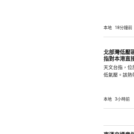
本地
18分鐘前
北部灣低壓
指對本港直
天文台指，位
低氣壓。該熱
日橫過海南島
離，對本港直
採取靠近廣東
本地
3小時前
戒備信號的機
帶低氣壓的強