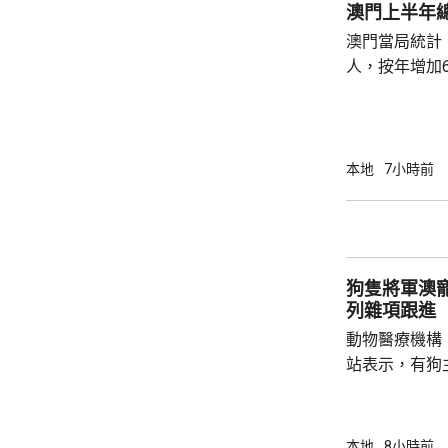
澳門上半年總
澳門當局統計，
人，按年增加6
37.1萬人。
52%；死亡人
瘤、循環系統疾病
方面，上半年
本地
7小時前
1466人，按
471人，按年
狗隻將軍澳
列雜項跟進
動物醫療機構
站表示，有狗
道的寵物公園
適，狗主將狗
亡，狗主事後聯
本地
8小時前