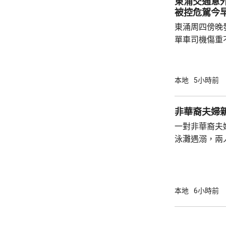
東涌交通意
被控危駕今
東涌周四傍晚
單車司機傷重
司機危險駕駛
裁判法院提堂。 事發在周四傍晚6時許
龍運巴士沿東
本地
5小時前
山公路出口時
單車攝入巴士
非華裔夫婦
身體多處受傷
一對非華裔夫
周五早上8時
泳灘遇溺，兩人昏迷
許接報有人遇
分別由途人及
本地
6小時前