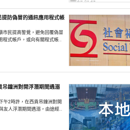
查，案件暫時列作雜項處理，案
警區特遣隊跟進，暫時未有人被
民提防偽冒的通訊應用程式帳
籲市民提高警覺，避免回覆偽冒
用程式帳戶，或向有關程式帳戶
社署服
誘騙市民回覆其短訊或點擊短訊
，以盗取市民的個人資料。社署
式帳戶沒有任何關係，已將事件
西貢吊鐘洲對開浮潛期間遇溺
子下午2時許，在西貢吊鐘洲對開
，與友人浮潛期間遇溺，由途經船
西貢水警基地，再由救護車送將
，其後證實死亡，死因有待驗屍