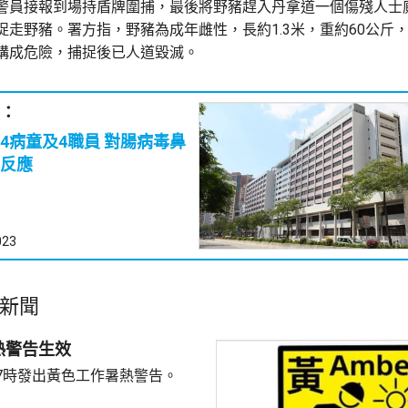
警員接報到場持盾牌圍捕，最後將野豬趕入丹拿道一個傷殘人士
捉走野豬。署方指，野豬為成年雌性，長約1.3米，重約60公斤
構成危險，捕捉後已人道毀滅。
：
童及4職員 對腸病毒鼻
反應
023
新聞
熱警告生效
7時發出黃色工作暑熱警告。