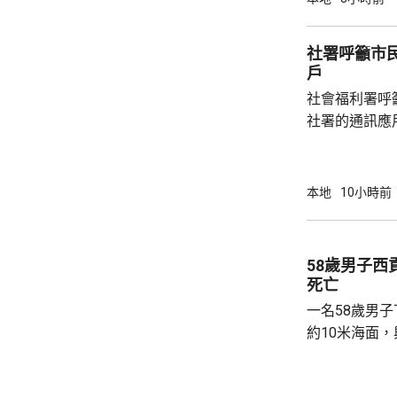
示，經初步調
件交由將軍澳
社署呼籲市
捕。
戶
社會福利署呼
社署的通訊應
提供個人資料。 偽冒程式帳戶訛稱代表
務中心，企圖
內的不明連結
本地
10小時前
強調與有關程
交警方跟進。
58歲男子
死亡
一名58歲男
約10米海面
家救起，送到
軍澳醫院搶救