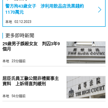
警方拘43歲女子 涉利用飲品店洗黑錢約
1170萬元
本地
02.12.2023
更多即時新聞
29歲男子誤殺女友 判囚3年9
個月
本地
23分鐘前
屈臣氏員工籲公開非禮案事主
資料 上訴得直判緩刑
本地
56分鐘前