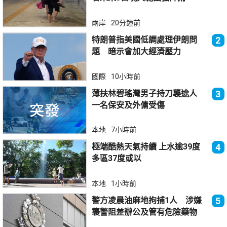
兩岸
20分鐘前
特朗普指美國低調處理伊朗問
2
題 暗示會加大經濟壓力
國際
10小時前
薄扶林碧瑤灣男子持刀襲途人
3
一名保安及外傭受傷
本地
7小時前
極端酷熱天氣持續 上水逾39度
4
多區37度或以
本地
1小時前
警方凌晨油麻地拘捕1人 涉嫌
5
襲警阻差辦公及管有危險藥物