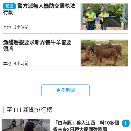
警方派無人機助交通執法
精選
行動
本地
3小時前
漁護署擬要求新界養牛羊皆要
領牌
本地
4小時前
更多新聞
至 Hit 新聞排行榜
「白海豚」移入江西 料10多個
1
省未來3日現大範圍強降雨