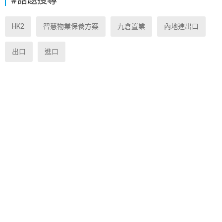
#話題搜尋
HK2
智慧物業保養方案
九倉置業
內地進出口
出口
進口