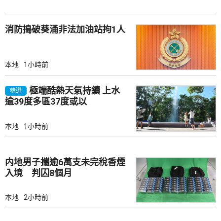
消防搗破葵涌非法加油站拘1人
本地
1小時前
極端酷熱天氣持續 上水
精選
逾39度多區37度或以
本地
1小時前
内地男子攜逾6萬支未完稅香煙
入境 判囚8個月
本地
2小時前