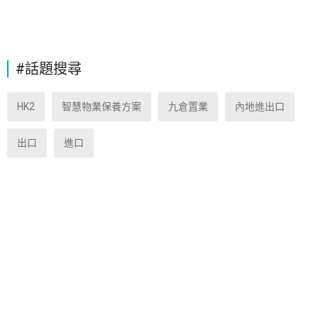
#話題搜尋
HK2
智慧物業保養方案
九倉置業
內地進出口
出口
進口