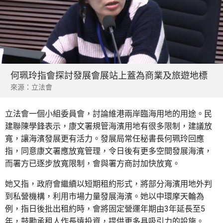
何珮玲指會探討發展會展站上蓋為商業及旅遊地標
來源：立法會
立法會一個小組委員會，討論維港兩岸臨海用地的用途。民
建聯陳學鋒表示，康文署規管海濱用地有很多限制，建議放
寬，讓海濱發展更有活力。發展局常任秘書長何珮玲回應
指，同意康文署應放寬管理，令日後有更多空間發展海濱，
而署方已逐步放寬限制，會與署方商討加快放寬。
她又指，政府會繼續以短期租約形式，將部分海濱用地外判
到私營機構，利用市場力量發展海濱。她以中環摩天輪為
例，指日後批出租約時，會將固定營運年期由3年延長至5
年，鼓勵承租人作長遠投資，提供更多具吸引力的設施。