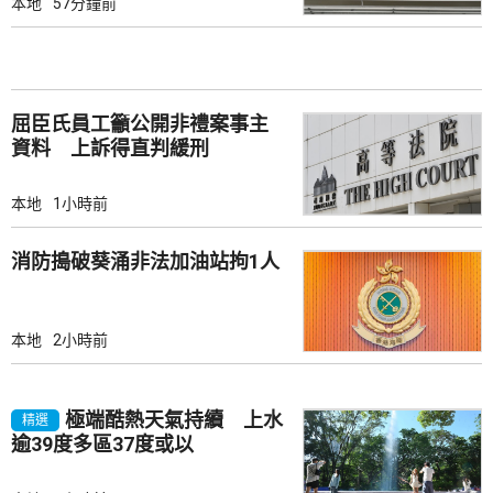
本地
57分鐘前
屈臣氏員工籲公開非禮案事主
資料 上訴得直判緩刑
本地
1小時前
消防搗破葵涌非法加油站拘1人
本地
2小時前
極端酷熱天氣持續 上水
精選
逾39度多區37度或以