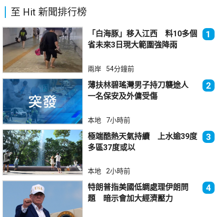
至 Hit 新聞排行榜
「白海豚」移入江西 料10多個
1
省未來3日現大範圍強降雨
兩岸
54分鐘前
薄扶林碧瑤灣男子持刀襲途人
2
一名保安及外傭受傷
本地
7小時前
極端酷熱天氣持續 上水逾39度
3
多區37度或以
本地
2小時前
特朗普指美國低調處理伊朗問
4
題 暗示會加大經濟壓力