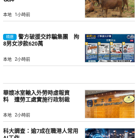
本地
1小時前
警方破援交詐騙集團 拘
精選
8男女涉款620萬
本地
2小時前
華嫂冰室輸入外勞時虛報資
料 遭勞工處實施行政制裁
本地
2小時前
科大調查：逾7成在職港人常用
AI工作