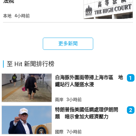
法院
本地
4小時前
更多新聞
至 Hit 新聞排行榜
白海豚外圍雨帶掃上海市區 地
1
鐵站行人隧道水浸
兩岸
3小時前
特朗普指美國低調處理伊朗問
2
題 暗示會加大經濟壓力
國際
7小時前