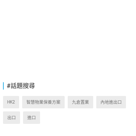
#話題搜尋
HK2
智慧物業保養方案
九倉置業
內地進出口
出口
進口