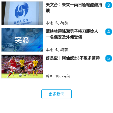
天文台：未來一兩日極端酷熱持
3
續
本地
2小時前
薄扶林碧瑤灣男子持刀襲途人
4
一名保安及外傭受傷
本地
4小時前
酋長盃｜阿仙奴2:3不敵多蒙特
5
體育
10小時前
更多新聞