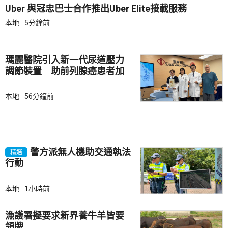
Uber 與冠忠巴士合作推出Uber Elite接載服務
本地
5分鐘前
瑪麗醫院引入新一代尿道壓力
調節裝置 助前列腺癌患者加
強控尿能力
本地
56分鐘前
警方派無人機助交通執法
精選
行動
本地
1小時前
漁護署擬要求新界養牛羊皆要
領牌