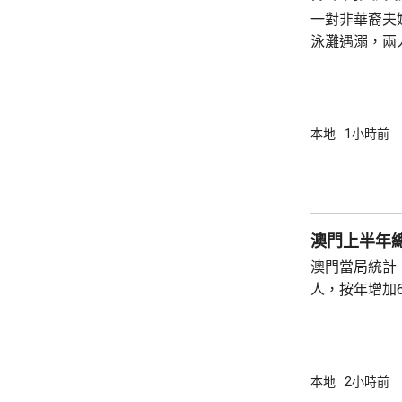
周五早上8時
一對非華裔夫
泳灘遇溺，兩人昏迷
許接報有人遇
分別由途人及
本地
1小時前
澳門上半年總
澳門當局統計，
人，按年增加6
37.1萬人。
52%；死亡人
瘤、循環系統疾病
方面，上半年
本地
2小時前
1466人，按