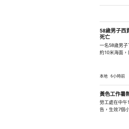
強調與有關程
交警方跟進。
58歲男子
死亡
一名58歲男
約10米海面
家救起，送到
軍澳醫院搶救
確定。
本地
6小時前
黃色工作暑
勞工處在中午
告，生效7個