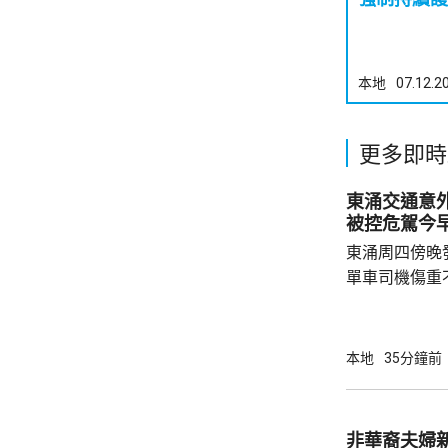
本地
07.12.2
更多即時
東涌交通意
被控危駕今
東涌周四傍晚
單車司機傷重
司機危險駕駛
裁判法院提堂。 事發在周四傍晚6時許
龍運巴士沿東
本地
35分鐘前
山公路出口時
單車攝入巴士
身體多處受傷
非華裔夫婦