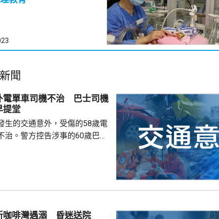
023
新聞
外電單車司機不治 巴士司機
早提堂
發生的交通意外，受傷的58歲電
不治。警方控告涉事的60歲巴士
導致他人死亡，案件今早在屯門
。一輛
涌東交匯處行駛，去到近北大嶼
，懷疑切線撞到一架電單車。電
車頭，推行約20米。電單車司機
，昏迷送往北大嶼山醫院，延至
新咖啡灣遇溺 昏迷送院