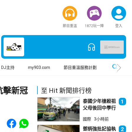
節目重溫
1872玩一陣
登入
搜尋
DJ主持
my903.com
節目重溫服務計劃
抗擊新冠
至 Hit 新聞排行榜
泰國少年槍殺祖
1
父母後回中學行
兇 累計最少8
Share to Facebook
Share to WhatsApp
國際
3小時前
死23傷
鄧炳強批記協執
2