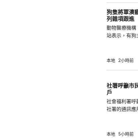
471人，按年
狗隻將軍澳
列雜項跟進
動物醫療機構
站表示，有狗
道的寵物公園
適，狗主將狗
亡，狗主事後聯
本地
2小時前
示，經初步調
件交由將軍澳
捕。
社署呼籲市
戶
社會福利署呼
社署的通訊應
提供個人資料。 偽冒程式帳戶訛稱代表
務中心，企圖
內的不明連結
本地
5小時前