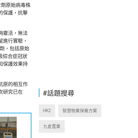
2劑原始病毒株
的保護，抗擊
夠靈活，無法
鼠進行實驗，
強劑，包括原始
呼吸綜合症冠狀
和保護效果持
抗原的相互作
次研究已在
#話題搜尋
HK2
智慧物業保養方案
九倉置業