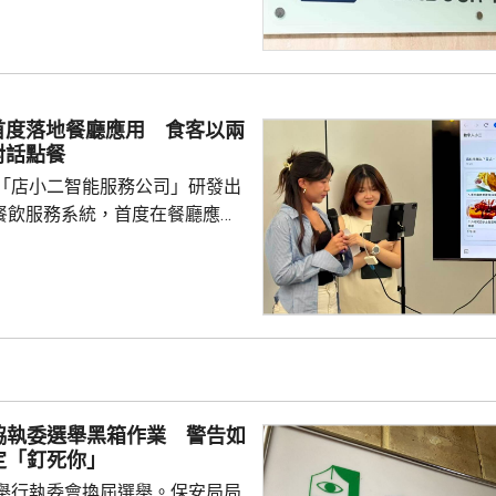
首度落地餐廳應用 食客以兩
對話點餐
「店小二智能服務公司」研發出
) 餐飲服務系統，首度在餐廳應
點餐的二維碼後，會出現與AI語
的介面，可選擇以廣東話、普通
，食客根據AI指示點餐，亦可讓
、解答疑難，及介紹食物故事和品
表示，以往點餐前會在網上搜尋
為耗時，而AI能因應需求快速推
協執委選舉黑箱作業 警告如
又指自己不...
定「釘死你」
舉行執委會換屆選舉。保安局局