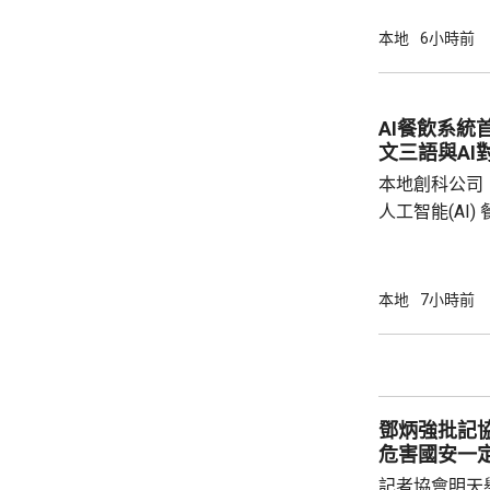
本地
6小時前
AI餐飲系統
文三語與AI
本地創科公司
人工智能(AI
用。食客掃描
音或文字對話
話或英文對話
本地
7小時前
AI推薦菜式
牌文化等。 率先試行的是機場一間餐廳，有內
地旅客體驗後
招牌菜式，較
鄧炳強批記
薦適合的菜式；
危害國安一
記者協會明天