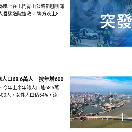
許證實死亡。
婦晚上在屯門青山公路新咖啡灣
送院搶救。 警方晚上8時
溺。兩名年齡20及23歲的事主，
消防救起，昏迷送往屯門醫院。
人口68.6萬人 按年增600
今年上半年總人口逾68.6萬
00人，女性人口佔54%，達
新生嬰兒有1340名，男嬰佔逾
數1329人，首3位死因分別是腫
和呼吸系統疾病。 人口流動
從內地持單程證的新來澳人士有
年少150人；新批給准許居留人士