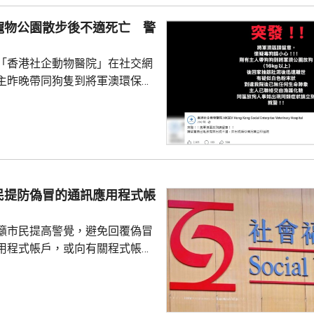
少逾420人。
寵物公園散步後不適死亡 警
「香港社企動物醫院」在社交網
主昨晚帶同狗隻到將軍澳環保大
散步，回家後狗隻抽筋、肚瀉不
隻送往寵物診所，狗隻其後死
絡交由漁護署化驗。 警方表
查，案件暫時列作雜項處理，案
警區特遣隊跟進，暫時未有人被
民提防偽冒的通訊應用程式帳
籲市民提高警覺，避免回覆偽冒
用程式帳戶，或向有關程式帳戶
社署服
誘騙市民回覆其短訊或點擊短訊
，以盗取市民的個人資料。社署