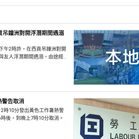
式帳戶沒有任何關係，已將事件
西貢吊鐘洲對開浮潛期間遇溺
子下午2時許，在西貢吊鐘洲對開
，與友人浮潛期間遇溺，由途經船
西貢水警基地，再由救護車送將
，其後證實死亡，死因有待驗屍
熱警告取消
12時10分發出黃色工作暑熱警
小時後，到晚上7時10分取消。