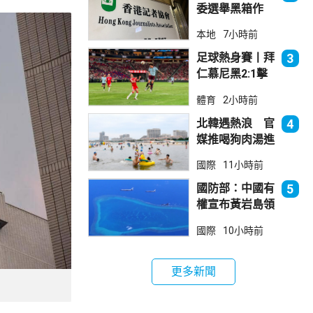
委選舉黑箱作
業 警告如危害
本地
7小時前
國安一定「釘死
你」
足球熱身賽丨拜
3
仁慕尼黑2:1擊
敗阿士東維拉
體育
2小時前
北韓遇熱浪 官
4
媒推喝狗肉湯進
補
國際
11小時前
國防部：中國有
5
權宣布黃岩島領
海基線 菲方侵
國際
10小時前
犯主權
更多新聞