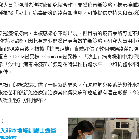
究人員與深圳先進技術研究院合作，開發疫苗新策略，揭示接種
種根據「沙士」病毒研發的疫苗加強劑，可能提供更持久和廣泛
新冠疫情持續，重複感染亦不斷出現，但目前的疫苗策略可能不
的快速演變，因此有需要開發出更有效的新策略。研究人員用小
劑mRNA疫苗後，根據「抗原距離」實驗評估了數個候選疫苗加
白、Delta變異株、Omicron變異株、「沙士」病毒株和中東
示「沙士」病毒株疫苗加強劑在特異性抗體水平、中和抗體水平
更佳。
原場」的概念還提供了一個新的框架，有助理解免疫系統與外來
來疫苗和嶄新免疫療法治療其他傳染病和癌症都有潛在影響。今
與微生物》期刊發布。
：
引入非本地培訓護士途徑
理教育