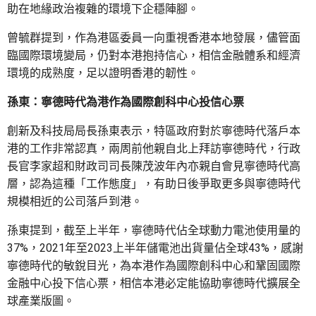
助在地緣政治複雜的環境下企穩陣腳。
曾毓群提到，作為港區委員一向重視香港本地發展，儘管面
臨國際環境變局，仍對本港抱持信心，相信金融體系和經濟
環境的成熟度，足以證明香港的韌性。
孫東：寧德時代為港作為國際創科中心投信心票
創新及科技局局長孫東表示，特區政府對於寧德時代落戶本
港的工作非常認真，兩周前他親自北上拜訪寧德時代，行政
長官李家超和財政司司長陳茂波年內亦親自會見寧德時代高
層，認為這種「工作態度」，有助日後爭取更多與寧德時代
規模相近的公司落戶到港。
孫東提到，截至上半年，寧德時代佔全球動力電池使用量的
37%，2021年至2023上半年儲電池出貨量佔全球43%，感謝
寧德時代的敏銳目光，為本港作為國際創科中心和鞏固國際
金融中心投下信心票，相信本港必定能協助寧德時代擴展全
球產業版圖。