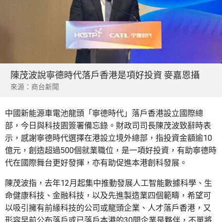
陳茂波說寧德時代落戶香港是項好投資 麥嘉恩攝
來源：商台新聞
中國新能源車電池龍頭「寧德時代」落戶香港設立國際總
部，今日與科技園簽署備忘錄。財政司司長陳茂波致辭時表
示，感謝寧德時代選擇在港設立境外總部，指投資金額逾10
億元，創造超過500個就業職位，是一項好投資，有助寧德時
代在國際舞台更好發揮，亦有助促進本港創科發展。
陳茂波指，去年12月起集中推動發展人工智能數據科學、生
命健康科技、金融科技，以及先進製造業四個範疇，希望可
以吸引擁有前緣科技的公司或龍頭企業、人才落戶香港，又
形容早前公布落戶或已落戶本港的30間企業是夥伴，不單將