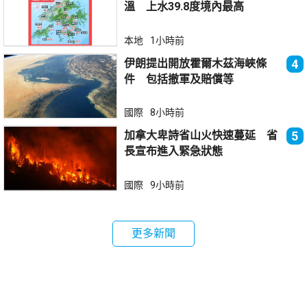
溫 上水39.8度境內最高
本地
1小時前
伊朗提出開放霍爾木茲海峽條
4
件 包括撤軍及賠償等
國際
8小時前
加拿大卑詩省山火快速蔓延 省
5
長宣布進入緊急狀態
國際
9小時前
更多新聞