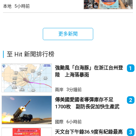
本地
5小時前
更多新聞
至 Hit 新聞排行榜
強颱風「白海豚」在浙江台州登
1
陸 上海落暴雨
兩岸
3分鐘前
傳美國愛國者導彈庫存不足
2
1700枚 副防長促加快生產武
器
國際
6小時前
天文台下午錄36.9度有紀錄最高
3