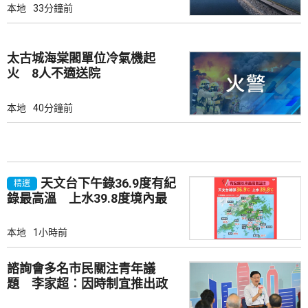
本地
33分鐘前
太古城海棠閣單位冷氣機起
火 8人不適送院
本地
40分鐘前
天文台下午錄36.9度有紀
精選
錄最高溫 上水39.8度境內最
高
本地
1小時前
諮詢會多名市民關注青年議
題 李家超︰因時制宜推出政
策