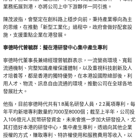
業務拓展到港，亦將公司上中下游夥伴一同引進。
陳茂波指，會堅定在創科路上穩步向前，秉持產業導向為主
的思維，在推動「新型工業化」過程中，政府會做好配套設
施，支援重點企業在港發展。
寧德時代曾毓群：擬在港研發中心集中產生專利
寧德時代董事長兼總經理曾毓群表示，一流營商環境、寬鬆
流通機制、完整知識產權保護體制，以及重視科技創新及人
才培養等，都是香港的獨特優勢，在本港設國際總部後，利
用人才、物流、訊息自由流通的環境，推動公司在全球各地
發展壯大。
他指，目前寧德時代共有1.8萬名研發人員，2.2萬項專利，每
年平均新增專利數量約7000至8000個；截至上半年，公司投
入106億元人民幣研發資金，未來會進一步加大研發投入，尤
其打造好本港的研發中心，集中產生專利，透過向其他企業
授權的方式，賺取專利、特許權使用和服務費用等收入，以