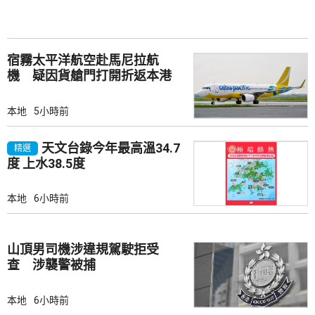
宿霧太平洋航空赴馬尼拉航
機 疑因貨艙門打開折返本港
本地
5小時前
天文台錄今年最高溫34.7
精選
度 上水38.5度
本地
6小時前
山頂男司機涉違規駕駛拒受
查 涉襲警被捕
本地
6小時前