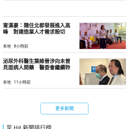
甯漢豪：隨住北都發展進入高
峰 對建造業人才需求殷切
本地
8小時前
泌尿外科醫生葉維晉涉向未曾
見面病人開藥 醫委會繼續聆
訊
本地
11小時前
更多新聞
至 Hit 新聞排行榜