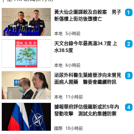
黃大仙企圖謀殺及自殺案 男子
1
斬傷樓上街坊後墮樓亡
本地
5小時前
天文台錄今年最高溫34.7度 上
2
水38.5度
本地
6小時前
泌尿外科醫生葉維晉涉向未曾見
3
面病人開藥 醫委會繼續聆訊
本地
11小時前
據報華府評估俄羅斯或於5年內
4
發動攻擊 測試北約集體防禦
國際
10小時前