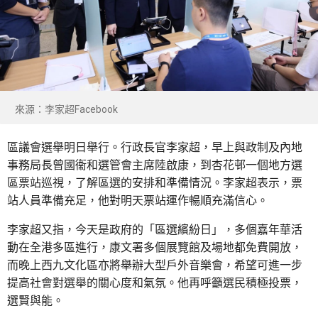
來源：李家超Facebook
區議會選舉明日舉行。行政長官李家超，早上與政制及內地
事務局長曾國衞和選管會主席陸啟康，到杏花邨一個地方選
區票站巡視，了解區選的安排和準備情況。李家超表示，票
站人員準備充足，他對明天票站運作暢順充滿信心。
李家超又指，今天是政府的「區選繽紛日」，多個嘉年華活
動在全港多區進行，康文署多個展覽館及場地都免費開放，
而晚上西九文化區亦將舉辦大型戶外音樂會，希望可進一步
提高社會對選舉的關心度和氣氛。他再呼籲選民積極投票，
選賢與能。