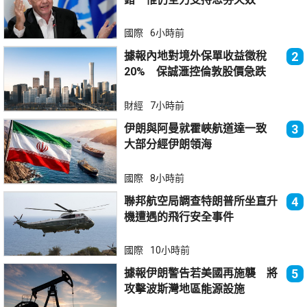
國際
6小時前
據報內地對境外保單收益徵稅
2
20% 保誠滙控倫敦股價急跌
財經
7小時前
伊朗與阿曼就霍峽航道達一致
3
大部分經伊朗領海
國際
8小時前
聯邦航空局調查特朗普所坐直升
4
機遭遇的飛行安全事件
國際
10小時前
據報伊朗警告若美國再施襲 將
5
攻擊波斯灣地區能源設施