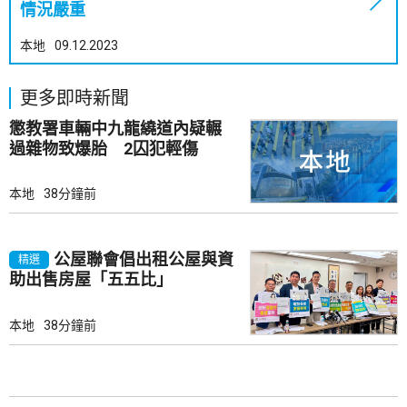
情況嚴重
本地
09.12.2023
更多即時新聞
懲教署車輛中九龍繞道內疑輾
過雜物致爆胎 2囚犯輕傷
本地
38分鐘前
公屋聯會倡出租公屋與資
精選
助出售房屋「五五比」
本地
38分鐘前