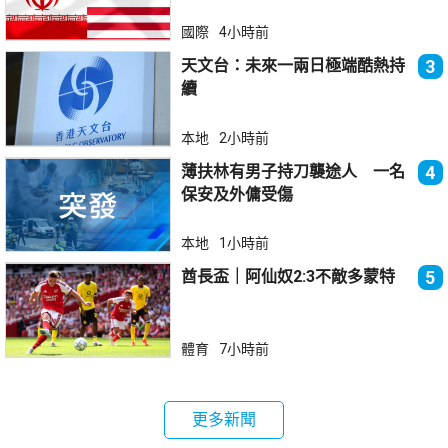
國際
4小時前
天文台：未來一兩日極端酷熱持
3
續
本地
2小時前
薄扶林有男子持刀襲途人 一名
4
保安及外傭受傷
本地
1小時前
酋長盃｜阿仙奴2:3不敵多蒙特
5
體育
7小時前
更多新聞