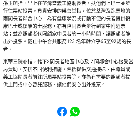
孫玉菡指，早上在荃灣當義工協助長者，扶他們上巴士並步
行往票站投票。負責安排的樂善堂指，位於荃灣及跑馬地的
兩間長者鄰舍中心，為有健康狀況或行動不便的長者提供復
康巴士或復康的士服務，亦有陪同長者步行到家中附近票
站；並為照顧者代照顧家中長者約一小時時間，讓照顧者能
出外投票。截止中午合共服務123 名年齡介乎65至92歲的長
者。
東華三院亦指，轄下3間長者地區中心及 7 間鄰舍中心接受當
局資助，安排不同便利措施，包括提供交通接送、由職員或
義工協助長者前往所屬票站投票等，亦為有需要的照顧者提
供上門或中心暫託服務，讓他們安心出外投票。
Share to Facebook
Share to WhatsApp