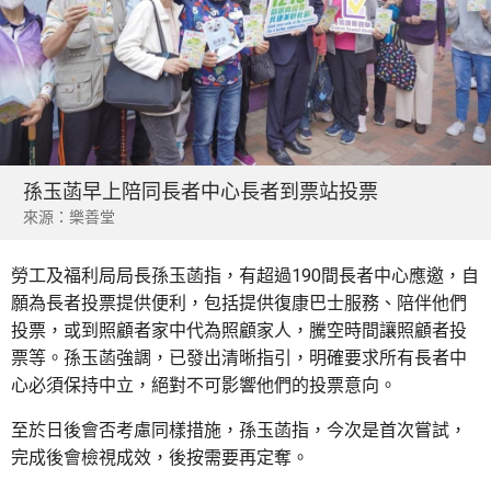
孫玉菡早上陪同長者中心長者到票站投票
來源：樂善堂
勞工及福利局局長孫玉菡指，有超過190間長者中心應邀，自
願為長者投票提供便利，包括提供復康巴士服務、陪伴他們
投票，或到照顧者家中代為照顧家人，騰空時間讓照顧者投
票等。孫玉菡強調，已發出清晰指引，明確要求所有長者中
心必須保持中立，絕對不可影響他們的投票意向。
至於日後會否考慮同樣措施，孫玉菡指，今次是首次嘗試，
完成後會檢視成效，後按需要再定奪。