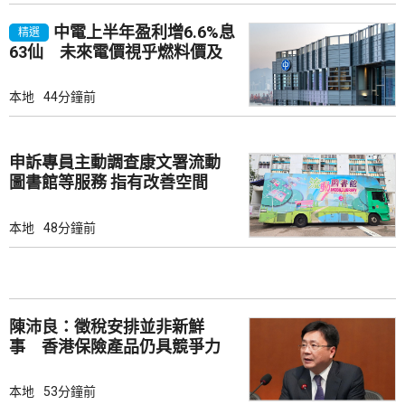
中電上半年盈利增6.6%息
精選
63仙 未來電價視乎燃料價及
成本
本地
44分鐘前
申訴專員主動調查康文署流動
圖書館等服務 指有改善空間
本地
48分鐘前
陳沛良：徵稅安排並非新鮮
事 香港保險產品仍具競爭力
本地
53分鐘前