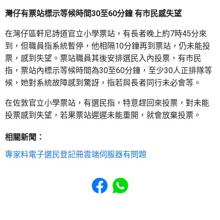
灣仔有票站標示等候時間30至60分鐘 有市民感失望
在灣仔區軒尼詩道官立小學票站，有長者晚上約7時45分來
到，但職員指系統暫停，他相隔10分鐘再到票站，仍未能投
票，感到失望。票站職員其後安排選民入內投票，有市民
指，票站內標示等候時間為30至60分鐘，至少30人正排隊等
候，她對系統故障感到驚訝，指若與長者同行未必會等。
在佐敦官立小學票站，有選民指，特意趕回來投票，對未能
投票感到失望，若果票站遲遲未能重開，就會放棄投票。
相關新聞：
專家料電子選民登記冊雲端伺服器有問題
Share to Facebook
Share to WhatsApp