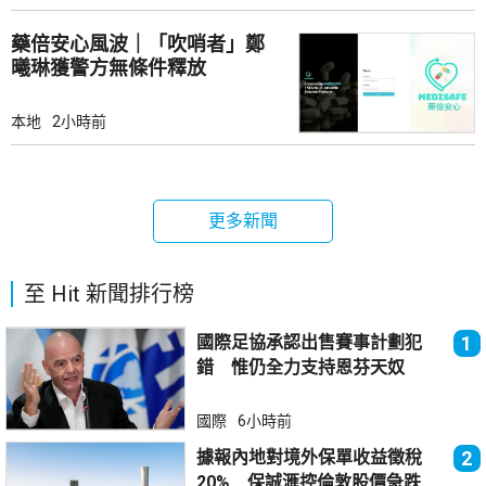
藥倍安心風波｜「吹哨者」鄭
曦琳獲警方無條件釋放
本地
2小時前
更多新聞
至 Hit 新聞排行榜
國際足協承認出售賽事計劃犯
1
錯 惟仍全力支持恩芬天奴
國際
6小時前
據報內地對境外保單收益徵稅
2
20% 保誠滙控倫敦股價急跌