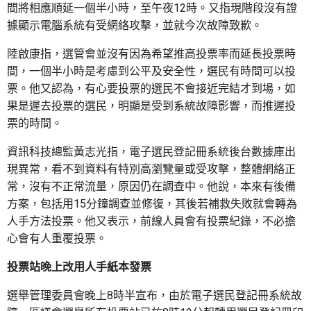
間將相應順延一個半小時，至午夜12時。又指現階段沒有證
據顯示電腦系統有受網絡攻擊，並就今次故障致歉。
陸啟康指，選管會並沒有因為希望推高投票率而延長投票時
間，一個半小時是考慮到公平及安全性，選民有時間可以投
票。他又認為，有心要投票的選民不會接近完結才到場，如
果是遲去投票的選民，明顯是受到系統故障影響，而推遲投
票的時間。
資訊科技總監黃志光指，電子選民登記冊系統後台數據庫出
現異常，看不到資料有特別高瀏覽量或受攻擊，整體網絡正
常，沒有不正常流量，原因仍在調查中。他說，本來有後備
方案，包括用15分鐘調查並修復，其後若補救失敗就會轉為
人手方法投票。他又表示，前線人員會有投票紀錄，不必擔
心會有人重覆投票。
投票站晚上改用人手紙本發票
選舉管理委員會晚上8時半宣布，由於電子選民登記冊系統故