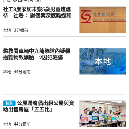
社工3度家訪未察5歲男童遭虐
待 社署： 對個案深感難過和
痛心
本地
3分鐘前
懲教署車輛中九龍繞道內疑輾
過雜物致爆胎 2囚犯輕傷
本地
44分鐘前
公屋聯會倡出租公屋與資
精選
助出售房屋「五五比」
本地
44分鐘前