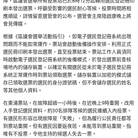
障，區議會選舉所有投票站已於8時12分起轉用選民登記冊印
刷本發出選票。呼籲受影響的選民耐心等候，投票時間將相
應順延，詳情留意選管會的公布。選管會主席陸啟康晚上將
會見傳媒。
根據《區議會選舉活動指引》，如電子選民登記冊系統出現
問題而不能如常運作，票站會啟動後備操作安排，利用正式
選民冊印刷本發出選票，直至投票結束。票站工作人員須同
時啟動電子選民登記冊系統的後備模式，於發出選票前查核
場地內的儲存裝置，以確定有關選民從未於電子選民登記冊
系統正常運作時到票站領取選票。儲存裝置以加密的模式儲
存已領取選票的選民的身分證號碼，但不會儲存選民的姓名
等其他個人資料。
在東涌票站，在故障超過一小時後，在近晚上9時重開，改用
人手登記選民資料，約30名排隊等候的選民連續入內投票。
有選民形形容出現故障是「失敗」，但為履行公民責任都等
到票站重開。但有選民因要返夜班，未能等到票站重開，指
唯有不投票，令他支持的候選人失去一票。