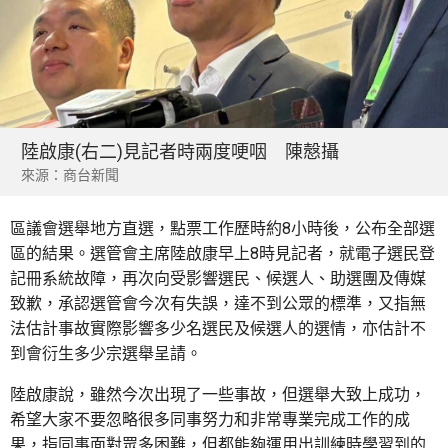
陸啟康(右二)見記者時兩度哽咽 陳慤攝
來源：商台新聞
區議會選舉地方直選，點票工作歷時約8小時後，公布全部選
區的結果。選管會主席陸啟康早上8時見記者，就電子選民登
記冊系統故障，再次向受影響選民、候選人、助選團及傳媒
致歉，承認選管會今次有失誤，達不到公眾的標準，又指無
法估計事故實際影響多少名選民及候選人的選情，亦估計不
到會衍生多少宗選舉呈請。
陸啟康說，雖然今次出現了一些事故，但選舉大致上成功，
希望大家不要忽略很多同事努力和非常專業完成工作的成
果，指同事面對眾多困難，但都能夠運用出訓練時學習到的