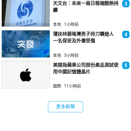
天文台：未來一兩日極端酷熱持
3
續
本地
1小時前
薄扶林碧瑤灣男子持刀襲途人
4
一名保安及外傭受傷
本地
3小時前
美媒指蘋果公司部份產品測試使
5
用中國記憶體晶片
國際
11小時前
更多新聞