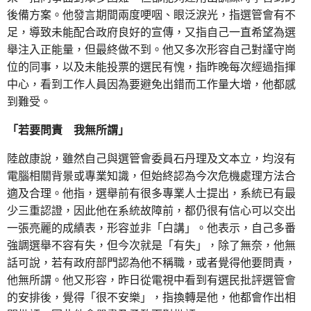
後備方案。他發言期間兩度哽咽、眼泛淚光，指選管會有不
足，導致未能配合政府良好的宣傳，又指自己一直希望為選
舉注入正能量，但最終做不到。他又多次形容自己對謹守崗
位的同事，以及未能投票的選民有愧，指昨晚每次經過指揮
中心，看到工作人員因為要避免出錯而工作量大增，他都感
到難受。
「若要問責 我無所謂」
陸啟康說，雖然自己與選管會委員石丹理及文本立，均沒有
電腦相關背景或專業知識，但始終認為今次危機處理方法合
適及合理。他指，選舉前有很多專業人士提出，系統已有最
少三重認證，因此他在系統故障前，都仍很有信心可以交出
一張亮麗的成績表，形容並非「白講」。他表示，自己多番
強調選舉不容有失，但今次就是「有失」，除了無奈，他無
話可說，若有政府部門認為他不稱職，或者覺得他要問責，
他無所謂。他又形容，昨日從電視中看到有選民批評選管會
的安排後，覺得「很不安樂」，指換轉是他，他都會作出相