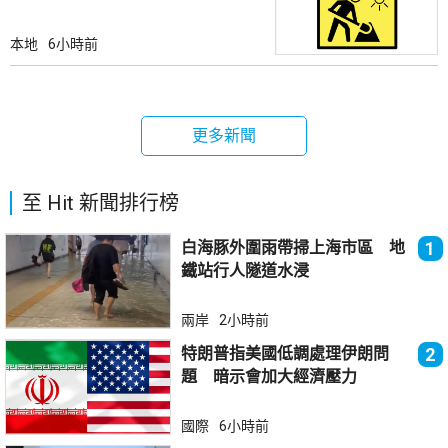
本地
6小時前
更多新聞
至 Hit 新聞排行榜
白海豚外圍雨帶掃上海市區 地
1
鐵站行人隧道水浸
兩岸
2小時前
特朗普指美國低調處理伊朗問
2
題 暗示會加大經濟壓力
國際
6小時前