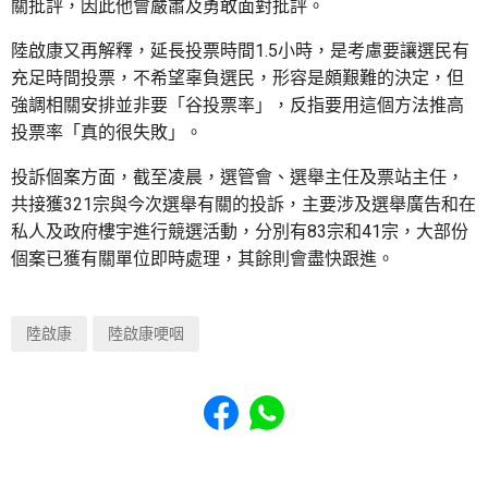
關批評，因此他會嚴肅及勇敢面對批評。
陸啟康又再解釋，延長投票時間1.5小時，是考慮要讓選民有
充足時間投票，不希望辜負選民，形容是頗艱難的決定，但
強調相關安排並非要「谷投票率」，反指要用這個方法推高
投票率「真的很失敗」。
投訴個案方面，截至凌晨，選管會、選舉主任及票站主任，
共接獲321宗與今次選舉有關的投訴，主要涉及選舉廣告和在
私人及政府樓宇進行競選活動，分別有83宗和41宗，大部份
個案已獲有關單位即時處理，其餘則會盡快跟進。
陸啟康
陸啟康哽咽
Share to Facebook
Share to WhatsApp