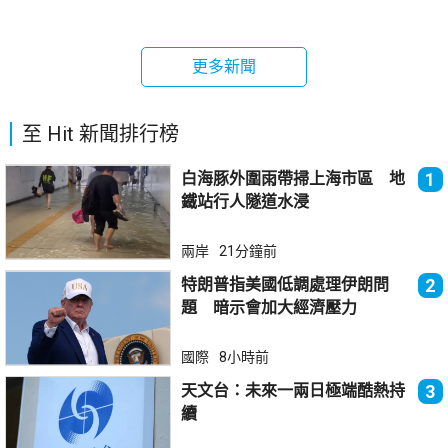
更多新聞
至 Hit 新聞排行榜
白海豚外圍雨帶掃上海市區 地
1
鐵站行人隧道水浸
兩岸
21分鐘前
特朗普指美國低調處理伊朗問
2
題 暗示會加大經濟壓力
國際
8小時前
天文台：未來一兩日極端酷熱持
3
續