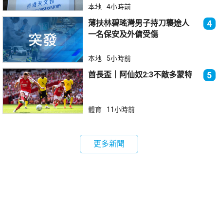
本地
4小時前
薄扶林碧瑤灣男子持刀襲途人
4
一名保安及外傭受傷
本地
5小時前
酋長盃｜阿仙奴2:3不敵多蒙特
5
體育
11小時前
更多新聞