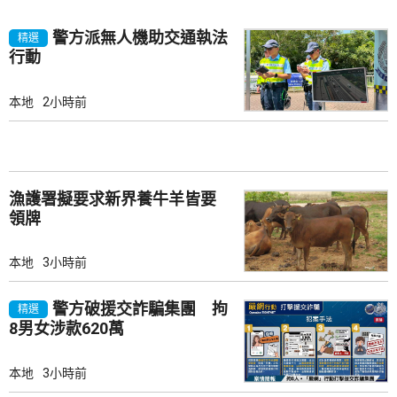
警方派無人機助交通執法
精選
行動
本地
2小時前
漁護署擬要求新界養牛羊皆要
領牌
本地
3小時前
警方破援交詐騙集團 拘
精選
8男女涉款620萬
本地
3小時前