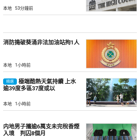
本地
53分鐘前
消防搗破葵涌非法加油站拘1人
本地
1小時前
極端酷熱天氣持續 上水
精選
逾39度多區37度或以
本地
1小時前
内地男子攜逾6萬支未完稅香煙
入境 判囚8個月