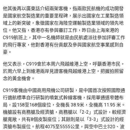
他其後再以廣東話介紹兩架客機，指兩款民航機的成功開發
是國家航空製造業的重要里程碑，展示出國家在工業製造領
域上的新突破，象徵國家在海陸空運輸製造業領域的領先地
位。他又指，香港亦有參與審訂工作，昨日由上海來港的
C919航班上，其中一名機師就是由民航處派往參加評審工作
的飛行專家，他對香港有份貢獻及參與國家航空事業感到自
豪。
他又表示，C919會於本周六飛越維港上空，呼籲香港市民，
於周六早上到維港兩岸見證客機飛越維港上空，把握拍照留
念的黃金機會。
C919客機由中國商用飛機公司研製，是中國首次按照國際通
行適航標準自行研製的噴氣式幹線客機，採用單通道窄體布
局，設158至168個座位，全機長 38.9米，全機高 11.95 米。
機艙設有商務艙及經濟艙，商務艙以「2-2」式設計，較經濟
艙寬敞，共有8個皮製座位；其餘則是以「3-3」式設計的經
濟艙布製座位。航程4075至5555公里，與空中巴士320、波