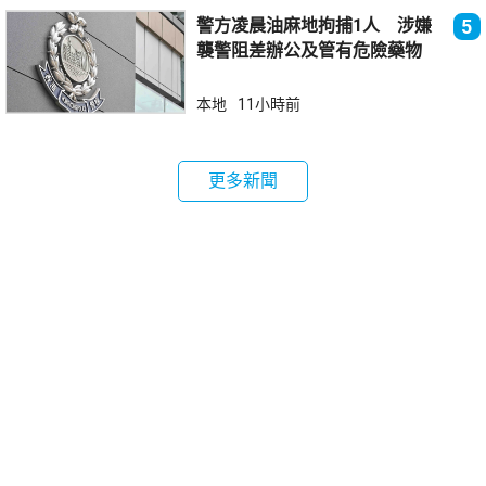
警方凌晨油麻地拘捕1人 涉嫌
5
襲警阻差辦公及管有危險藥物
本地
11小時前
更多新聞