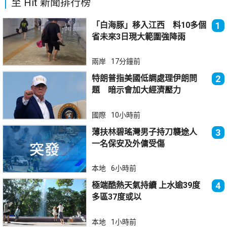
至 Hit 新聞排行榜
「白海豚」移入江西 料10多個
1
省未來3日現大範圍強降雨
兩岸
17分鐘前
特朗普指美國低調處理伊朗問
2
題 暗示會加大經濟壓力
國際
10小時前
薄扶林碧瑤灣男子持刀襲途人
3
一名保安及外傭受傷
本地
6小時前
極端酷熱天氣持續 上水逾39度
4
多區37度或以
本地
1小時前