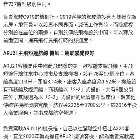
音737機型級別相同。
負責駕駛C919的機師指，C919客機的駕駛艙設有五塊獨立顯
示屏，飛行員可以設置不同界面，減低工作負荷。而操縱桿
分別設在座位的兩邊，有別於傳統飛機設於中間，可以釋放
前面空間，提高飛行員飛行時的舒適度。
ARJ21主飛短途航線 機師：駕駛感覺良好
ARJ21客機是由中國商飛開發的第一款窄體支線飛機，主飛
短途行線往來中心城市及支線機場，設有78至97個座位，客
艙高度2.03米，闊度3.14米，旅客入座高度為1.52米。機艙設
有商務艙及經濟艙，商務艙以「2-2」式設計，共有8個皮製
座位；其餘則為以「3-2」式設計的經濟艙布製座位，較其他
傳統客機經濟艙寬敞。航程達2225至3700公里，於2016年投
入商業服務，並由成都航空營運。
負責駕駛ARJ21的機長指，自己以往駕駛空中巴士A320客
機，直至2020年轉為操控ARJ21型號客機，認為兩者駕駛感