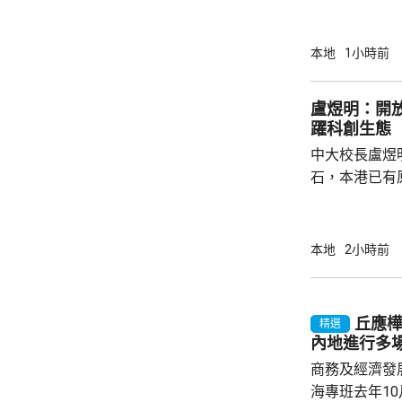
議，要求政府
後表示，政府
並保持與持份者溝通。 國際
本地
1小時前
展聯會指，上
家庭，超過9
盧煜明：開
結最低工資及
躍科創生態
時最低工資為
中大校長盧煜
電煤及膳食等費
石，本港已有
盒」安排，向
務優惠，若能
使用，相信會
本地
2小時前
港創科生態。 盧煜明在一個電視節目表示，本
港有良好科研
產出獨角獸企
丘應
精選
灣區，及解決
內地進行多
中大亦將把握北
商務及經濟發
海專班去年1