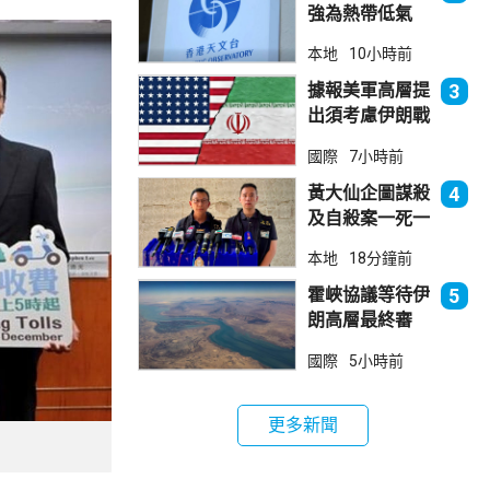
強為熱帶低氣
壓 天文台指對
本地
10小時前
本港直接威脅不
大
據報美軍高層提
3
出須考慮伊朗戰
事退出方案
國際
7小時前
黃大仙企圖謀殺
4
及自殺案一死一
傷 據了解曾因
本地
18分鐘前
噪音爭執
霍峽協議等待伊
5
朗高層最終審
批 華府料重開
國際
5小時前
航道後解除封鎖
更多新聞