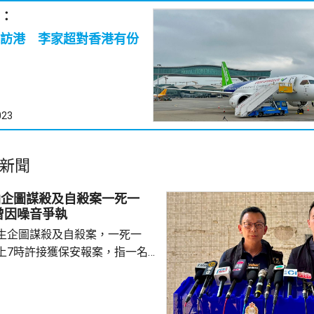
：
訪港 李家超對香港有份
023
新聞
仙企圖謀殺及自殺案一死一
曾因噪音爭執
生企圖謀殺及自殺案，一死一
上7時許接獲保安報案，指一名
昭善樓升降機，被另一名男子揮刀
救護員到場後，發現受傷男子身
血；他當時清醒，能說得出襲擊