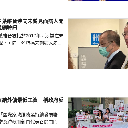
，其後獲送到伊利沙伯醫院搶
後，警方再發現一名46歲男子，
對開地面，懷疑由高處墮下，當
生葉維晉涉向未曾見面病人開
繼續聆訊
另一層後，疑兇進入升降...
葉維晉被指於2017年，涉嫌在未
況下，向一名肺癌末期病人處方
吉舒達」，病人其後離世，家屬
，葉維晉面臨6項指控，醫委會
供時指，通常病
診，未有試過家屬到診所，病人
況。他指，當時病人妹妹解釋，
嚴重並臥床，不能作電話和視像
當時強調診所不是賣藥，堅持要
凍結外傭最低工資 稱政府反
在妹妹拒絕後，他只...
「國際家政服務業持續發展聯
處及跨政府部門代表召開閉門會