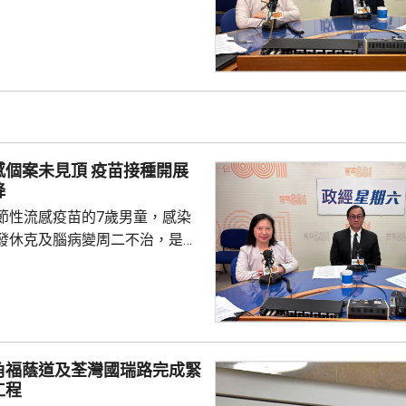
，包括在北京、上海及山東等地，
參與；行政長官李家超出訪中亞
內地及香港企業隨團，簽訂96份
近17億元投資額。 丘應樺
，當局協助企業「出海」時，會
進來」，鼓勵在香港先成立地區
並在香港作籌融資，相信對香港
見頂 疫苗接種開展
，他下周出訪馬來...
降
節性流感疫苗的7歲男童，感染
發休克及腦病變周二不治，是本
童感染流感離世個案。亞洲兒童
長、香港大學兒童及青少年科學
教授關日華認為是個別事件，形
但不希望影響市民對疫苗的信
接種計劃開展已有半年，身體內
角福蔭道及荃灣國瑞路完成緊
，亦要視乎病人本身有否先天性
工程
防護中心指截至7