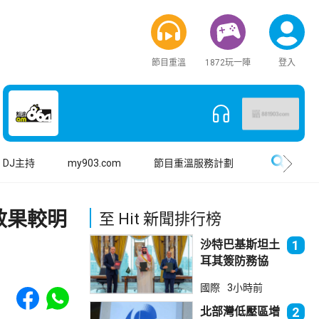
節目重溫
1872玩一陣
登入
搜尋
DJ主持
my903.com
節目重溫服務計劃
效果較明
至 Hit 新聞排行榜
沙特巴基斯坦土
1
耳其簽防務協
議 伊朗籲穆斯
Share to Facebook
Share to WhatsApp
國際
3小時前
林團結
北部灣低壓區增
2