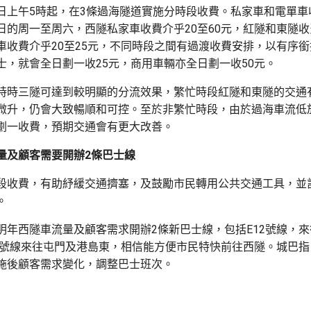
日上午5時起，在3條過海隧道實施分時段收費。私家車和電單車
日的周一至周六，西隧私家車收費介乎20至60元，紅隧和東隧收費
車收費介乎20至25元，不同時段之間有過渡收費安排，以有序
士，就會全日劃一收25元，商用車輛亦全日劃一收50元。
時時三隧可達到較明顯的分流效果，繁忙時段紅隧和東隧的交通
微升，仍會大致暢順和可控。至於非繁忙時段，由於過海車流低
劃一收費，預期交通會有更大改善。
量及顧客需要開辦2條巴士線
段收費，有助紓緩交通擠塞，及鼓勵市民轉用公共交通工具，並
。
明年西隧車流量及顧客需求開辦2條新巴士線，包括E12號線，
2E號線來往屯門及港島東，相信能方便市民特快前往西隧。城巴
施後顧客需求變化，調整巴士班次。