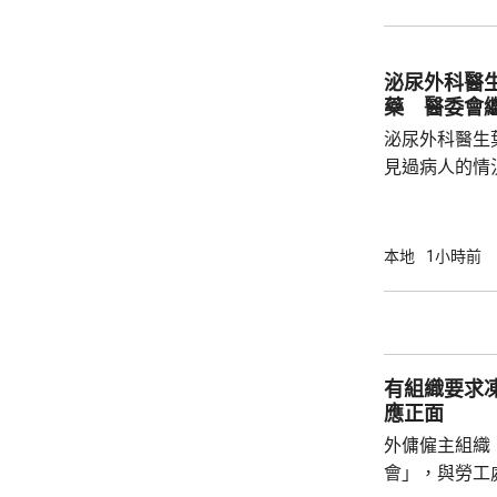
者是樓下住戶
救。約7分鐘
倒臥在昭善樓
泌尿外科醫
場證實不治。 警察調查發現，在傷者進入升降
藥 醫委會
機約20秒到達
泌尿外科醫生
見過病人的情
當時的新藥「
向醫委會投訴
今日繼續傳召證人。 葉維晉作
本地
1小時前
人會到診所應
沒有出現的情
由於病人情況
問診。葉維晉
有組織要求
會見病人，只是
應正面
外傭僱主組織
會」，與勞工