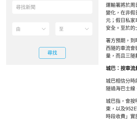
運輸署將於周
變化，在非假
元；假日私家
安全。至於的
署方預期，到
西隧的車流會
尋找
量，而且三隧
城巴：按車流
城巴相信分時
隧過海巴士線
城巴指，會按
東，以及95
時段收費」實