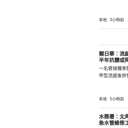
10場推介會
有幾千間企業
時，亦已帶同
本地
3小時前
合作備忘錄，達至
在本台節目指
先將企業「引
總部或公司，
關日華：流感個案未
整體經濟有幫助
半年抗體或
一名曾接種季
甲型流感後併
港今年首宗兒
傳染病學會會
系名譽臨床副
本地
5小時前
容情況不幸，
心。他指疫苗
水務署：北
的抗體會降低
急水管維修
問題，令免疫力減弱。 衞生