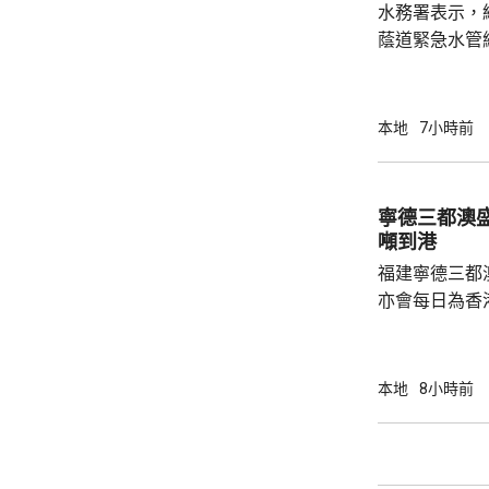
水務署表示，
月底，錄得12
蔭道緊急水管
水供應於清晨約5時
國瑞路的緊急
應於凌晨4時
本地
7小時前
寧德三都澳盛
噸到港
福建寧德三都
亦會每日為香
斥資200萬
能源，解決水電供應問
萬 要求研發大黃
本地
8小時前
國東南沿海，
第二長，擁有
的港灣，其中