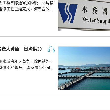
經工程團隊通宵搶修後，北角福
名兒童流感引發嚴重併發症...
維修工程已經完成，海峯園的食
半恢復正常。 另外，荃灣
水管維修工程亦已完成，食水供
起陸續恢復正常。
產大黃魚 日均供30
澳水域盛產大黃魚，除內銷外，
港供應30噸魚。國家電網公司就
元人民幣，為當地漁民提供可再生
題。 習近平批示60
魚人工繁殖技術 福建位於中
海岸線長達3320多公里，屬全國
豐富海洋資源。省內有22個較大
6個是深水港，包括廈門港和三