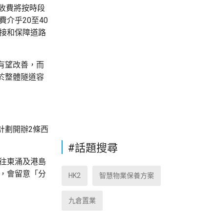
收費將按時段
介乎20至40
銜接和保障道路
有望改善，而
於整體隧道容
計劃開辦2條西
#話題搜尋
來往東涌及港島
指，會留意「分
HK2
智慧物業保養方案
九倉置業