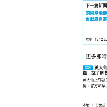
下一篇新聞
兩國產飛機
貢獻感自豪
本地
13.12.2
更多即時
黃大
精選
傷 據了解
黃大仙上邨發
傷。警方於早
26歲男子在
襲擊。警方及
上有刀傷及流
本地
18分鐘前