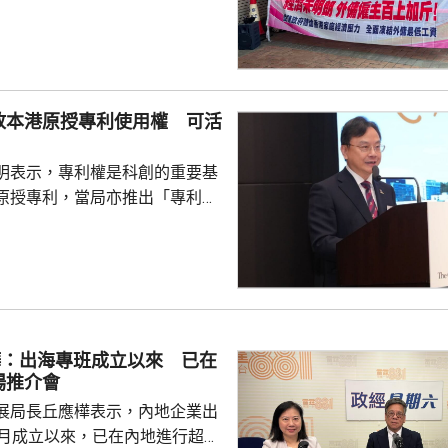
凍結外傭最低工資。聯會代表會
對凍薪建議正面，會作出考慮，
家政服務業持續發
月以問卷訪問約6200個外傭僱主
7%強烈反對外傭加薪，認為應凍
放本港原授專利使用權 可活
膳食津貼。組織指，雖然外傭現
5100元，不過連同免費住宿、水
明表示，專利權是科創的重要基
用，僱主每月實...
原授專利，當局亦推出「專利
所有採用本港專利的企業提供稅
將本港原授專利開放大灣區城市
有更多人來港申請專利，活躍本
生態，但人口少，市場細，難以
業，必須依賴其他市場，例如大
樺：出海專班成立以來 已在
專利權方面弱點。盧煜明表示，
場推介會
都帶來的機遇，已向政府提...
展局長丘應樺表示，內地企業出
0月成立以來，已在內地進行超過