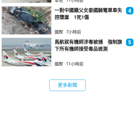
本地
11小時前
一對中國籍父女泰國騎電單車失
4
控墮崖 1死1傷
國際
7小時前
馬航就有機師涉毒被捕 強制旗
5
下所有機師接受毒品檢測
國際
11小時前
更多新聞