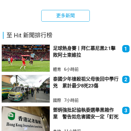
更多新聞
至 Hit 新聞排行榜
足球熱身賽丨拜仁慕尼黑2:1擊
1
敗阿士東維拉
體育
6小時前
泰國少年槍殺祖父母後回中學行
2
兇 累計最少8死23傷
國際
7小時前
鄧炳強批記協執委選舉黑箱作
3
業 警告如危害國安一定「釘死
你」