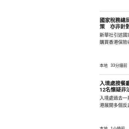
智英案中立場
為捍衛新聞自
國家稅務總
濫用職工會名義
策 亦非針
新華社引述國
購買香港保險
總局相關司局
法相關規定，
行納稅義務，
本地
33分鐘前
的範疇，並非
險市場，無需過度解讀。
入境處搜餐
從境外取得，
12名懷疑非
個人所得稅，
入境處過去一
所得稅法實施以
港展開多個反
店及裝修單位
工，年齡35
紙」。至於涉
本地
1小時前