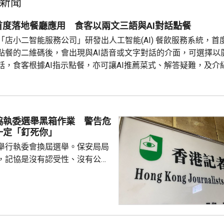
新聞
首度落地餐廳應用 食客以兩文三語與AI對話點餐
「店小二智能服務公司」研發出人工智能(AI) 餐飲服務系統，首
點餐的二維碼後，會出現與AI語音或文字對話的介面，可選擇以
話，食客根據AI指示點餐，亦可讓AI推薦菜式、解答疑難，及介
。 率先試行的是機場一間餐廳，有內地旅客體驗後表示，以往點
式，較為耗時，而AI能因應需求快速推薦適合的菜式；又指自己不懂
協執委選舉黑箱作業 警告危
一定「釘死你」
舉行執委會換屆選舉。保安局局
，記協是沒有認受性、沒有公信
報今次參選的全部是外媒、自由
者，批評一個主流傳媒的人都沒
上做香港記者協會；又指記協沒
字，是黑箱作業。 鄧炳強指
，在黑暴期間為暴徒護航，在黎