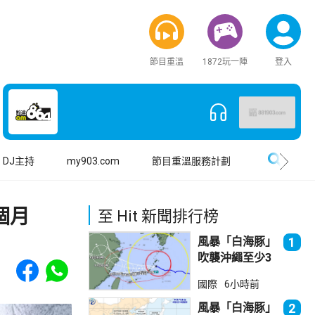
節目重溫
1872玩一陣
登入
搜尋
DJ主持
my903.com
節目重溫服務計劃
個月
至 Hit 新聞排行榜
風暴「白海豚」
1
吹襲沖繩至少3
Share to Facebook
Share to WhatsApp
傷 近500航班
國際
6小時前
取消
風暴「白海豚」
2