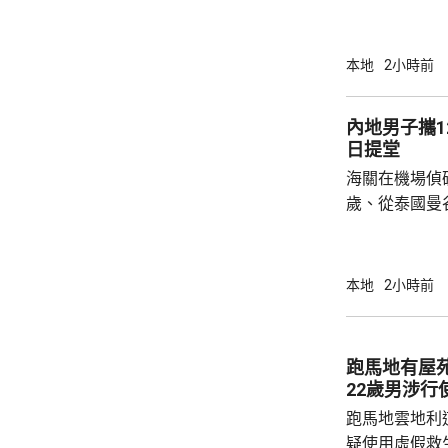
法院宣判3年保
門處理申請，將於
的父母聆訊後
本地
2小時前
生產、沒有進
構成疏忽，又
內地男子攜1
產，認為重犯
日提堂
署限制探訪的
海關在機場偵
《公民和政治權
歲、從泰國曼
的手提行李箱
花，黑市約值
一項販運危險
本地
2小時前
提堂。
跑馬地有屋
22歲男涉行
跑馬地雲地利
疑使用虛假救