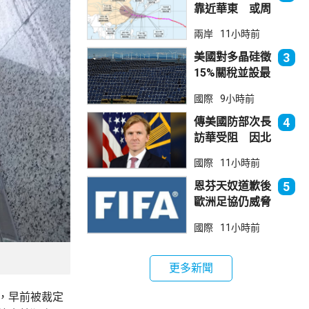
靠近華東 或周
日登陸浙閩沿岸
兩岸
11小時前
美國對多晶硅徵
3
15%關稅並設最
低價格 盧特尼
國際
9小時前
克：中國無法再
傾銷
傳美國防部次長
4
訪華受阻 因北
京不滿美對台軍
國際
11小時前
售
恩芬天奴道歉後
5
歐洲足協仍威脅
罷踢世界盃等賽
國際
11小時前
事
更多新聞
，早前被裁定