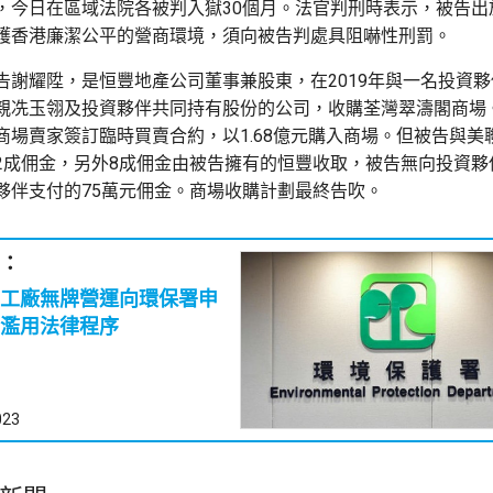
，今日在區域法院各被判入獄30個月。法官判刑時表示，被告出
護香港廉潔公平的營商環境，須向被告判處具阻嚇性刑罰。
告謝耀陞，是恒豐地產公司董事兼股東，在2019年與一名投資
親冼玉翎及投資夥伴共同持有股份的公司，收購荃灣翠濤閣商場
商場賣家簽訂臨時買賣合約，以1.68億元購入商場。但被告與美
2成佣金，另外8成佣金由被告擁有的恒豐收取，被告無向投資夥
夥伴支付的75萬元佣金。商場收購計劃最終告吹。
：
工廠無牌營運向環保署申
濫用法律程序
023