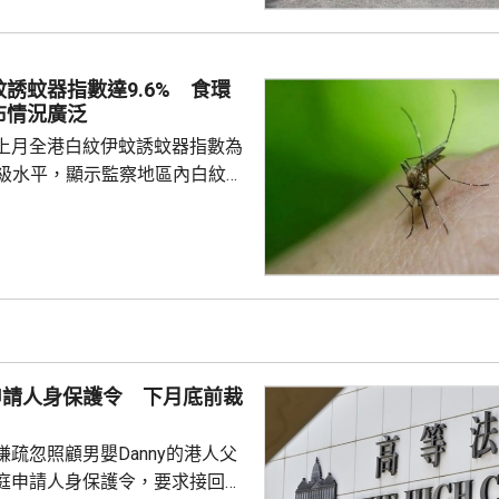
在進行。
誘蚊器指數達9.6% 食環
布情況廣泛
上月全港白紋伊蚊誘蚊器指數為
於二級水平，顯示監察地區內白紋伊
頗為廣泛。62個監察地區中，3
誘蚊器指數高於20%，分別是啟
馬鞍山，大多位於區內的私人住
學校、醫院及公眾地方。 食環
9月期間，炎熱多雨天氣有利蚊子
方已聯同相關部門，在有關地區
蚊工作；原先在分區誘蚊器指數
母申請人身保護令 下月底前裁
強化控蚊工...
疏忽照顧男嬰Danny的港人父
庭申請人身保護令，要求接回被