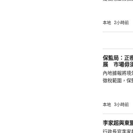
苑內拘捕一名
書，並檢獲一
釋，下月上旬向警方報
本地
2小時前
關屋苑的泳池
理業監管局，
保監局：正
展 市場毋
內地據報將境
徵稅範圍，保
地有關金融產
與業界保持緊密溝通。 保監
境外投資收益
本地
3小時前
存在，市場不
險市場發展成
李家超與東
貨幣選擇、環
行政長官李家
承等專業服務