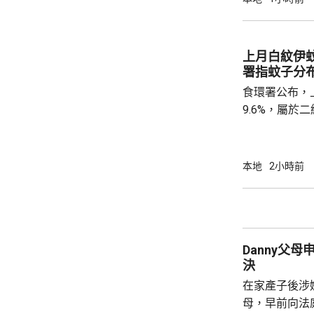
境處指調查仍
上月白紋伊蚊
署指蚊子分
食環署公布，
9.6%，屬
蚊的分布情況
個地區的分區
德、長沙灣及
本地
2小時前
宅、公共屋邨、
署指，在5至
迅速繁殖。署
加強防蚊及滅
Danny父
達20%時啓動的
決
在家產子後涉嫌
母，早前向法