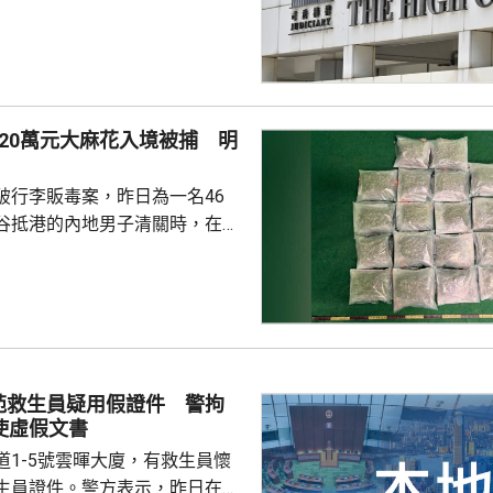
護令的Danny，高等法院早上閉
9月底前頒佈裁決。 Danny
在庭外表示，社署認為他們在家
行產檢、沒有提供足夠醫療等，
指兩人的三名子女都是在家生
20萬元大麻花入境被捕 明
機會高。他們就在庭上提出，社
做法是違反《兒童權利公約》及
破行李販毒案，昨日為一名46
利國際公約...
谷抵港的內地男子清關時，在他
內檢獲20包、共重約6公斤大麻
120萬元，將他拘捕。他已被控
藥物罪，明日在九龍城裁判法院
苑救生員疑用假證件 警拘
使虛假文書
道1-5號雲暉大廈，有救生員懷
生員證件。警方表示，昨日在屋