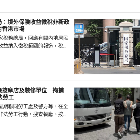
偏頗，誤導公眾，宣稱黎智英因
由而身陷囹圄。他又批評有團體
局：境外保險收益徵稅非新政
，從事與職工會無關的行...
對香港市場
家稅務總局，回應有關內地居民
收益納入徵稅範圍的報道，稅務
負責人指，按照中國個人所得稅
中國稅收居民需就全球所得，履
境外保險收益也屬於應納稅所得
新政策，更不是專門針對香港保
 負責人指，居民個人
廳按摩店及裝修單位 拘捕
包括保險收益在內，應依法繳納
法勞工
是國際通行做法，亦是中國個人
星期聯同勞工處及警方等，在全
來，一直堅持的基本原則...
非法勞工行動，搜查餐廳、按摩
等，拘捕10男2女懷疑非法勞
至62歲，當中一名男子持有「行街
嫌聘用相關非法勞工的僱主，入