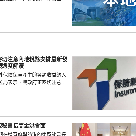
22歲本地男子，涉嫌行使虛假文
張懷疑虛假證件。男子獲准保
到。 食環署昨日指示有
立即關閉及報警，並通報物業管
將考慮向泳池持牌人提出檢控。
密切注意內地稅務安排最新發
須過度解讀
外保險保單產生的各類收益納入
監局表示，與政府正密切注意內
品稅務安排的最新發展，同時會
局指，中國居民就
必須依法申報及繳稅的要求一直
用過度解讀或作出揣測。香港保
熟，產品設計靈活先進，可提供
盟秘書長高金洪會面
球資產配置、人生規劃、財富傳
超在禮賓府與訪港的東盟秘書長
，相信對內地客戶有一定吸引