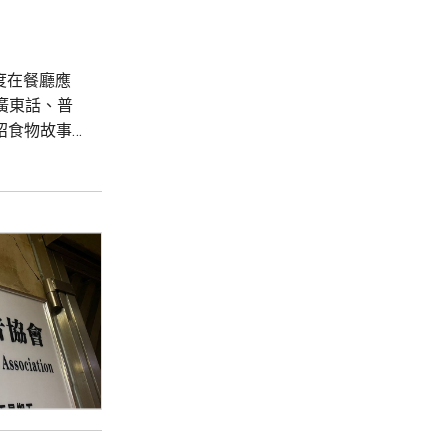
度在餐廳應
廣東話、普
紹食物故事
餐前會在網
...