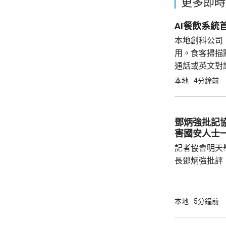
更多即時
AI餐飲系統
本地創科公司
用。食客掃描
通話或英文對
和品牌文化等
本地
4分鐘前
上搜尋招牌菜
鄧炳強批記
害國安人士
記者協會明天
長鄧炳強批評
力的團體，據
媒體和網媒記
有，難以稱得
本地
5分鐘前
有公布參選人的名
記協劣績斑斑