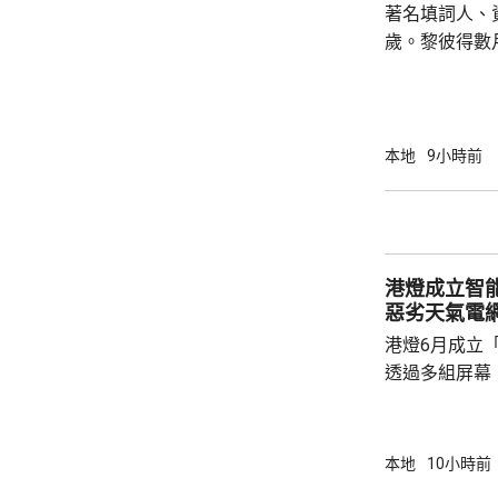
著名填詞人、
向母親，期間
歲。黎彼得數
求行開，兒子期
證實，黎彼得
彼得原名黎成
兒，上世紀七
詞，當中與歌
本地
9小時前
子心聲》、《
《有酒今朝醉
主持深夜清談
劇及電影監製，
港燈成立智
惡劣天氣電
港燈6月成立
透過多組屏幕
10個內部監
24小時當值
況、風險警示
本地
10小時前
氣或突發事故