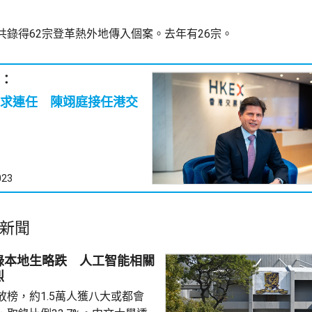
共錄得62宗登革熱外地傳入個案。去年有26宗。
：
求連任 陳翊庭接任港交
023
新聞
錄本地生略跌 人工智能相關
烈
放榜，約1.5萬人獲八大或都會