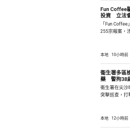
效調配資源及決
Fun Cof
示，應變中心
投資 立法
絡「可視化」
「Fun Cof
管理系統」，可
255宗報案，
「串謀詐騙」
有苦主指去年
及拍宣傳片，
本地
10小時前
遭遊說下載應
提取款項，才發現受騙。
衞生署多區檢
「跑步可以賺
藥 警拘38
有苦主承認，
衞生署在尖沙
項目負責...
突擊巡查，打
物，在其中4
約100盒懷
方拘捕一名3
本地
12小時前
藥劑製品及第1部毒藥等