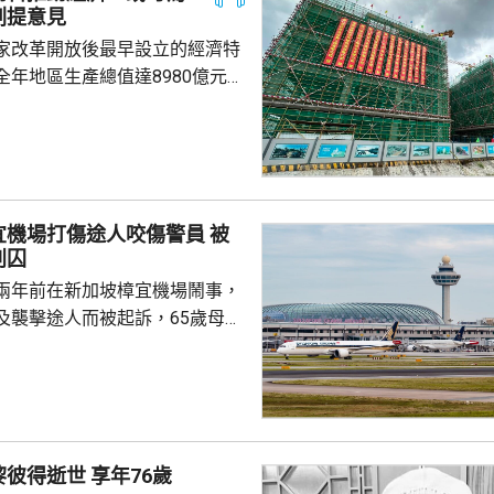
劃提意見
家改革開放後最早設立的經濟特
全年地區生產總值達8980億元人
5.7%；今年首季則逾2226億
季增幅6.3%。當地近年加強透過
工程，加快建設多個科學城和實
投入將增超過3.5%。 為善
然資源，廈門亦建設全國唯一省
機場打傷途人咬傷警員 被
區，採用「政府統籌+市場化營
判囚
計已完成13個項目，並有54個重
兩年前在新加坡樟宜機場鬧事，
..
及襲擊途人而被起訴，65歲母親
阻礙公務員執行公務罪，42歲兒
傷人，法院上周三裁定兩人罪
刑，母親被判入獄6個月，兒子
姓陳的母子當日在機場第三客運
著名填詞人黎彼得逝世 享年76歲
以為被人嘲笑，突然情緒失控踢