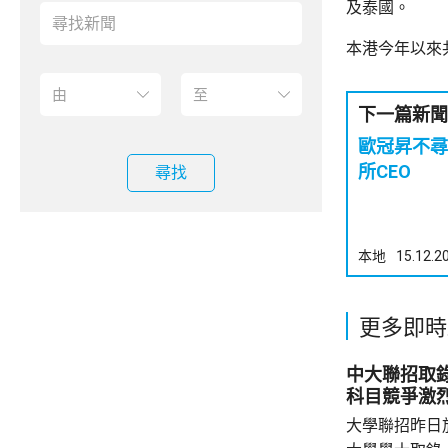
及泰國。
本港今年以來
下一篇新聞
歐冠昇不尋
所CEO
尋找
本地
15.12.2
更多即時
中大聯招取
科目競爭激
大學聯招昨日