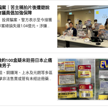
策，縮短復電時間。 港燈表
fee騙案｜苦主稱拍片後遭遊說
會配合3項智慧裝備，將電纜網
會議員倡加強保障
。其中去年起構建的「低壓電網
fee」投資騙案，警方表示至今接獲
將低壓電網的運行情況...
涉案總損失達1.04億元。涉嫌
被捕的6人，已獲准保釋候查。
受朋友邀請參與公司舉辦的活動
承諾每條短片可獲400元，其後
用程式進行投資，直至發現無法
 苦主指負責人聲稱
約100盒疑未註冊日本止痛
美金」 團隊共損失約1400萬
歲男子
為了賺外快而參與拍片，其後有
咀、銅鑼灣、上水及元朗等多區
擊非法售賣或管有未經註冊藥
間持牌藥房、藥行及店鋪，檢獲
疑未在本港註冊的日本止痛藥。警
8歲男子，涉嫌非法管有未經註冊
。 衞生署表示，涉案