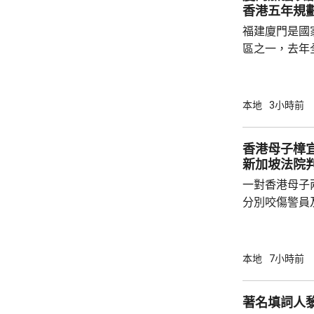
香港五年規
福建廈門是國
區之一，去年
民幣，按年增長
元人民幣，按
創新科技引領
本地
3小時前
驗室等，預料科研
用沿海城市天
香港母子樟宜
級海洋高新園
新加坡法院
運」模式，累
一對香港母子
點推進項目，總.
分別咬傷警員
被控蓄意傷人
子就被控蓄意
成，到周一判
本地
7小時前
判監10日。 案發在前年6月30日，法庭文件顯
示，這對同樣
大樓，兒子誤