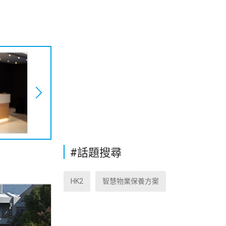
#話題搜尋
HK2
智慧物業保養方案