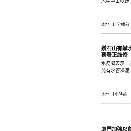
大學學士取錄，
過聯招取錄2
助處處長劉善
100人，指
本地
11分鐘前
為數字理想；
學科較受歡迎
工智能及金融
鑽石山有鹹
激烈。 劉善雅又指，非本地生申請入學人數增
務署正維修
加兩成，其中國
水務署表示，
苑有水管滲漏
直徑300毫
斧山道近瓊東街一帶。 水務
力進行維修，
本地
1小時前
程及恢復沖廁
廈門加強以