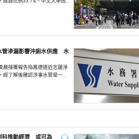
取錄比例33.7%。中文大學透
855名本科生，中大入學及學生資
雅表示，取錄人數較去年減少約
現時學額中，八成經聯招取錄，認
其中環球經濟及醫學科研等專業
，近年由於較多學生希望投身人
科技等行業，工程學的競爭亦較
水管滲漏影響沖廁水供應 水
際生申請提...
凌晨接獲報告指鳳德道近志蓮淨
，經了解後確認涉事水管是一條
米鹹水供水管，用作供應沖廁水予
署指工程團隊正全
並會盡快完成有關的水管維修工
水供應。
創科推動經濟 或可為