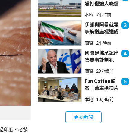
場打傷途人咬傷
警員 被新加坡
本地
7小時前
法院判囚
伊朗與阿曼就霍
3
峽航道座標達成
一致 新航道大
國際
2小時前
部分途經伊朗領
海
國際足協承認出
4
售賽事計劃犯
錯 惟仍全力支
國際
29分鐘前
持恩芬天奴
Fun Coffee騙
5
案｜苦主稱拍片
後遭遊說投資
本地
10小時前
立法會議員倡加
強保障
更多新聞
過印度、老撾