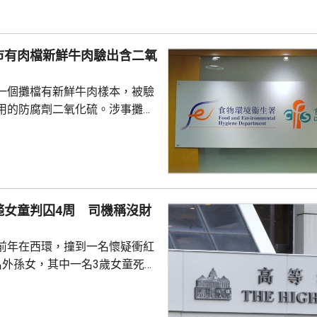
香港藥劑製品註冊編號，懷疑是
消炎止痛藥「布洛芬」，以及鴉
二氫可待因」的藥劑製品。署方
市有肉檔新鮮牛肉驗出含二氧
進，並會在證據充分時...
一個攤檔有新鮮牛肉樣本，被驗
用的防腐劑二氧化硫。涉事攤檔
M022號舖，食安中心早前檢取
化驗，顯示含有百萬分之785的
心正與攤檔跟進有關違規事項，
行動。調查仍然繼續。 食安中
販商為使肉類色澤更鮮明，會違
斃女童判囚4周 司機稱沒財
加二氧化硫，過敏人士食用後可
、頭痛或噁心等徵狀。中心提醒
前年在西環，撞到一名懷疑衝紅
的商戶買肉，切勿購...
名外孫女，其中一名3歲女童死
定不小心駕駛罪名成立，判囚4
早上處理司機的上訴申請，司機