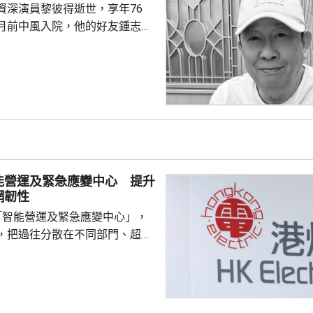
資深演員黎彼得逝世，享年76
一名69歲男子上前慰問，但被要
月前中風入院，他的好友鍾志光
間不斷挑釁對方...
昨日早上在瑪嘉烈醫院病逝。 黎
就，是已故粵劇名伶靚次伯的侄
、八十年代為大量粵語流行曲填
神許冠傑合作無間，創作出《浪
打雀英雄傳》、《梨渦淺笑》及
》等眾多經典歌曲。他曾在本台
節目《豪情夜話》，亦曾任職編
並參與電影及電視劇演出...
能營運及緊急應變中心 提升
網韌性
「智能營運及緊急應變中心」，
，把過往分散在不同部門、超過
察平台的系統資訊集中展示，安排
的營運團隊，實時掌握供電系統狀
及前線事故資訊，在遇上惡劣天
，可大幅縮短收集資料時間，有