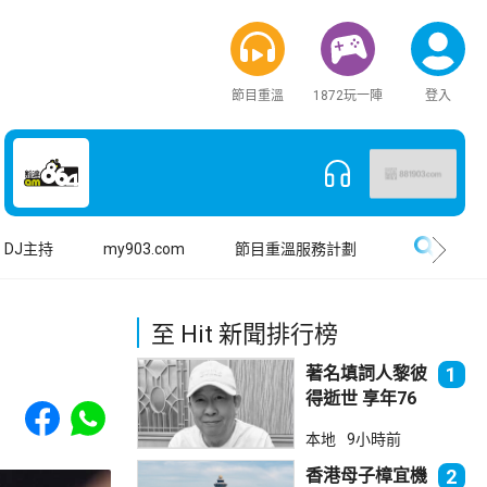
節目重溫
1872玩一陣
登入
搜尋
DJ主持
my903.com
節目重溫服務計劃
至 Hit 新聞排行榜
著名填詞人黎彼
1
得逝世 享年76
Share to Facebook
Share to WhatsApp
歲
本地
9小時前
香港母子樟宜機
2