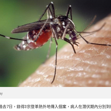
ay
過去7日，錄得3宗登革熱外地傳入個案，病人在潛伏期內分別到