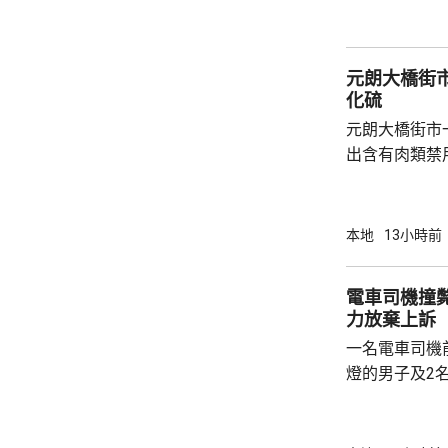
產品沒有附印
含有非類固醇
片類鎮痛藥「
元朗大橋街
會繼續調查和跟
化硫
元朗大橋街市
出含有肉類禁
位於街市地下
新鮮牛肉樣本
二氧化硫。中
本地
13小時前
會繼續採取適當
心表示，個別
電車司機撞
法在肉類中添
力放棄上訴
能會出現氣喘
一名電車司機
市民，應向可靠
燈的男子及2
亡，司機被裁
周。高等法院