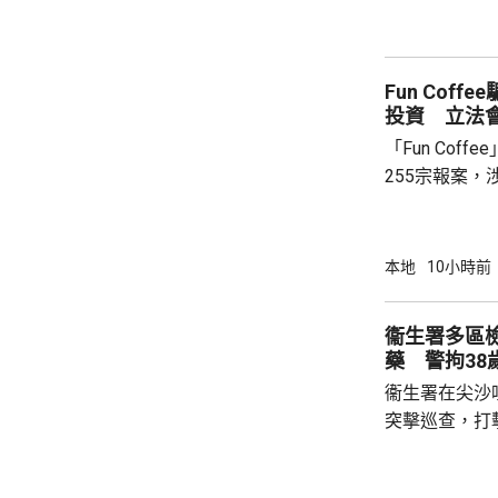
效調配資源及決
示，應變中心
絡「可視化」
Fun Cof
管理系統」，可
投資 立法
「Fun Cof
255宗報案，
「串謀詐騙」
有苦主指去年
及拍宣傳片，
本地
10小時前
遭遊說下載應
提取款項，才發現受騙。
衞生署多區檢
「跑步可以賺
藥 警拘38
有苦主承認，
衞生署在尖沙
項目負責...
突擊巡查，打
物，在其中4
約100盒懷