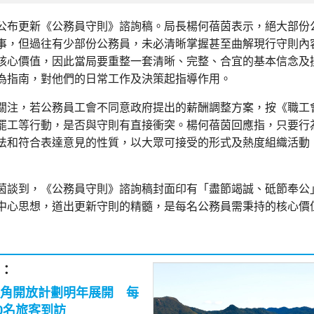
公布更新《公務員守則》諮詢稿。局長楊何蓓茵表示，絕大部份
事，但過往有少部份公務員，未必清晰掌握甚至曲解現行守則內
核心價值，因此當局要重整一套清晰、完整、合宜的基本信念及
為指南，對他們的日常工作及決策起指導作用。
關注，若公務員工會不同意政府提出的薪酬調整方案，按《職工
罷工等行動，是否與守則有直接衝突。楊何蓓茵回應指，只要行
法和符合表達意見的性質，以大眾可接受的形式及熱度組織活動
茵談到，《公務員守則》諮詢稿封面印有「盡節竭誠、砥節奉公
中心思想，道出更新守則的精髓，是每名公務員需秉持的核心價
：
角開放計劃明年展開 每
00名旅客到訪