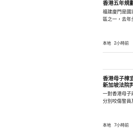
香港五年規
福建廈門是國
區之一，去年
民幣，按年增長
元人民幣，按
創新科技引領
本地
2小時前
驗室等，預料科研
用沿海城市天
級海洋高新園
運」模式，累
香港母子樟宜
點推進項目，總.
新加坡法院
一對香港母子
分別咬傷警員
被控蓄意傷人
子就被控蓄意
成，到周一判
本地
7小時前
判監10日。 案發在前年6月30日，法庭文件顯