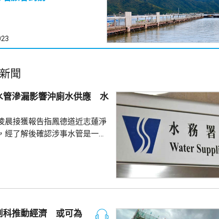
023
新聞
水管滲漏影響沖廁水供應 水
凌晨接獲報告指鳳德道近志蓮淨
，經了解後確認涉事水管是一條
米鹹水供水管，用作供應沖廁水予
署指工程團隊正全
並會盡快完成有關的水管維修工
水供應。
創科推動經濟 或可為