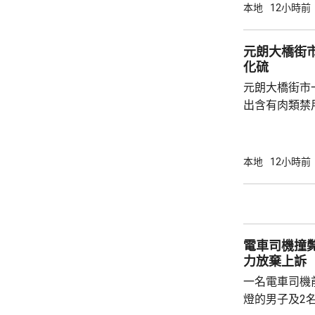
方拘捕一名3
本地
12小時前
藥劑製品及第1部毒藥等
產品沒有附印
元朗大橋街
含有非類固醇
化硫
片類鎮痛藥「
元朗大橋街市
會繼續調查和跟
出含有肉類禁
位於街市地下
新鮮牛肉樣本
二氧化硫。中
本地
12小時前
會繼續採取適當
心表示，個別
法在肉類中添
能會出現氣喘
電車司機撞
市民，應向可靠
力放棄上訴
一名電車司機
燈的男子及2