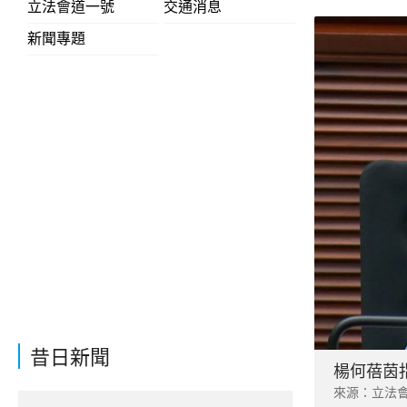
立法會道一號
交通消息
新聞專題
昔日新聞
楊何蓓茵
來源：立法