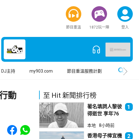
節目重溫
1872玩一陣
登入
搜尋
DJ主持
my903.com
節目重溫服務計劃
織行動
至 Hit 新聞排行榜
著名填詞人黎彼
1
得逝世 享年76
歲
Share to Facebook
Share to WhatsApp
本地
8小時前
香港母子樟宜機
2