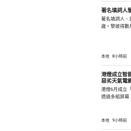
示，這對同樣
大樓，兒子誤
著名填詞人、
向母親，期間
歲。黎彼得數
求行開，兒子期
證實，黎彼得
彼得原名黎成
兒，上世紀七
詞，當中與歌
本地
8小時前
子心聲》、《
《有酒今朝醉
港燈成立智
主持深夜清談
惡劣天氣電
劇及電影監製，
港燈6月成立
透過多組屏幕
10個內部監
24小時當值
況、風險警示
本地
9小時前
氣或突發事故