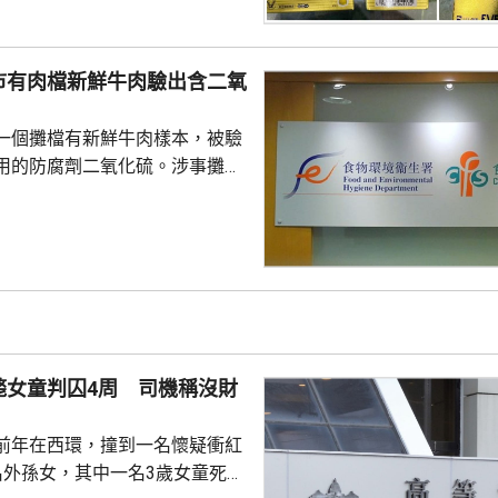
8歲男子，涉嫌非法管有未經註冊
。 衞生署表示，涉案
香港藥劑製品註冊編號，懷疑是
市有肉檔新鮮牛肉驗出含二氧
消炎止痛藥「布洛芬」，以及鴉
二氫可待因」的藥劑製品。署方
一個攤檔有新鮮牛肉樣本，被驗
進，並會在證據充分時...
用的防腐劑二氧化硫。涉事攤檔
M022號舖，食安中心早前檢取
化驗，顯示含有百萬分之785的
心正與攤檔跟進有關違規事項，
行動。調查仍然繼續。 食安中
販商為使肉類色澤更鮮明，會違
加二氧化硫，過敏人士食用後可
、頭痛或噁心等徵狀。中心提醒
斃女童判囚4周 司機稱沒財
的商戶買肉，切勿購...
前年在西環，撞到一名懷疑衝紅
名外孫女，其中一名3歲女童死