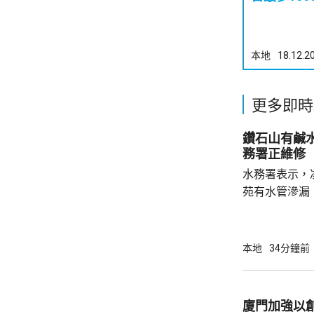
本地
18.12.2
更多即時
鑽石山有鹹
務署正維修
水務署表示，
苑有水管滲漏
直徑300毫
斧山道近瓊東街一帶。 水務
力進行維修，
本地
34分鐘前
程及恢復沖廁
廈門加強以