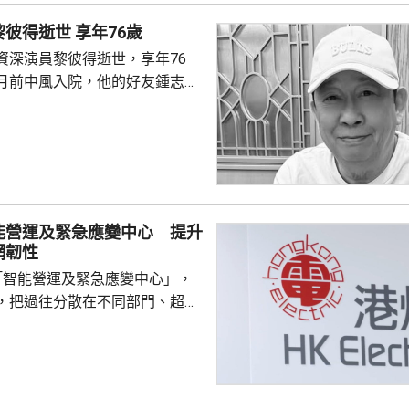
姓陳的母子當日在機場第三客運
著名填詞人黎彼得逝世 享年76歲
以為被人嘲笑，突然情緒失控踢
資深演員黎彼得逝世，享年76
一名69歲男子上前慰問，但被要
月前中風入院，他的好友鍾志光
間不斷挑釁對方...
昨日早上在瑪嘉烈醫院病逝。 黎
就，是已故粵劇名伶靚次伯的侄
、八十年代為大量粵語流行曲填
神許冠傑合作無間，創作出《浪
打雀英雄傳》、《梨渦淺笑》及
》等眾多經典歌曲。他曾在本台
能營運及緊急應變中心 提升
節目《豪情夜話》，亦曾任職編
網韌性
並參與電影及電視劇演出...
「智能營運及緊急應變中心」，
，把過往分散在不同部門、超過
察平台的系統資訊集中展示，安排
的營運團隊，實時掌握供電系統狀
及前線事故資訊，在遇上惡劣天
，可大幅縮短收集資料時間，有