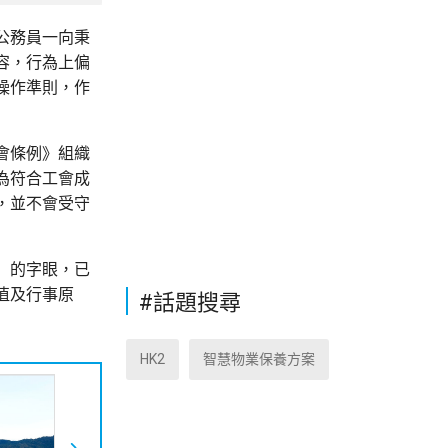
公務員一向秉
容，行為上偏
操作準則，作
會條例》組織
為符合工會成
，並不會受守
」的字眼，已
值及行事原
#話題搜尋
HK2
智慧物業保養方案