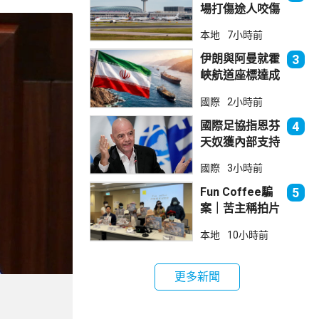
場打傷途人咬傷
警員 被新加坡
本地
7小時前
法院判囚
伊朗與阿曼就霍
3
峽航道座標達成
一致 新航道大
國際
2小時前
部分途經伊朗領
海
國際足協指恩芬
4
天奴獲內部支持
留任主席
國際
3小時前
Fun Coffee騙
5
案｜苦主稱拍片
後遭遊說投資
本地
10小時前
立法會議員倡加
強保障
更多新聞