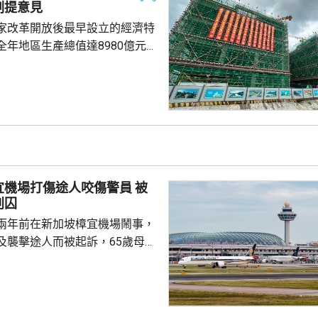
劃提意見
家改革開放後最早設立的經濟特
全年地區生產總值達8980億元人
5.7%；今年首季則逾2226億
季增幅6.3%。當地近年加強透過
工程，加快建設多個科學城和實
投入將增超過3.5%。 為善
然資源，廈門亦建設全國唯一省
區，採用「政府統籌+市場化營
計已完成13個項目，並有54個重
機場打傷途人咬傷警員 被
..
判囚
兩年前在新加坡樟宜機場鬧事，
及襲擊途人而被起訴，65歲母親
阻礙公務員執行公務罪，42歲兒
傷人，法院上周三裁定兩人罪
刑，母親被判入獄6個月，兒子