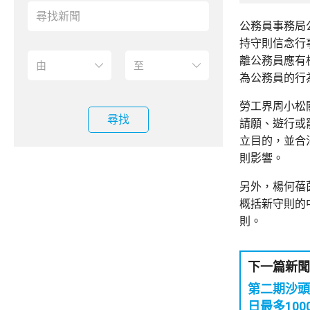
公務員事務局
持守則信念行
離公務員應有
為公務員的行
勞工界周小松
尋找
請願、遊行或
立目的，並合
則影響。
另外，楊何蓓
概括新守則的
則。
下一篇新聞
第二期沙頭
日最多10