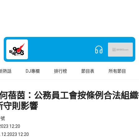
新熱話
DJ專欄
排行榜
節目表
所有節目
何蓓茵：公務員工會按條例合法組
新守則影響
一號
023 12:20
.2023 12:20