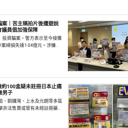
策，縮短復電時間。 港燈表
會配合3項智慧裝備，將電纜網
。其中去年起構建的「低壓電網
fee騙案｜苦主稱拍片後遭遊說
將低壓電網的運行情況...
會議員倡加強保障
fee」投資騙案，警方表示至今接獲
涉案總損失達1.04億元。涉嫌
被捕的6人，已獲准保釋候查。
受朋友邀請參與公司舉辦的活動
承諾每條短片可獲400元，其後
用程式進行投資，直至發現無法
 苦主指負責人聲稱
約100盒疑未註冊日本止痛
美金」 團隊共損失約1400萬
歲男子
為了賺外快而參與拍片，其後有
咀、銅鑼灣、上水及元朗等多區
擊非法售賣或管有未經註冊藥
間持牌藥房、藥行及店鋪，檢獲
疑未在本港註冊的日本止痛藥。警