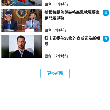
國際
11小時前
據報特朗普與赫格塞思就彈藥庫
4
存問題爭執
國際
7小時前
紐卡素委任38歲的查斯素為新領
5
隊
體育
12小時前
更多新聞