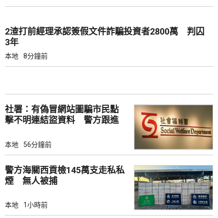
2渣打前經理承認簽假文件詐騙投資者2800萬 判囚
3年
本地
8分鐘前
社署：有偽冒網站圖騙市民點
擊不明連結盜資料 警方跟進
本地
56分鐘前
警方海關西貢檢145萬支走私私
煙 無人被捕
本地
1小時前