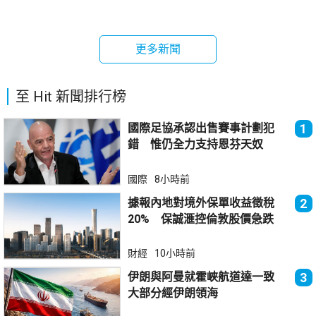
更多新聞
至 Hit 新聞排行榜
國際足協承認出售賽事計劃犯
1
錯 惟仍全力支持恩芬天奴
國際
8小時前
據報內地對境外保單收益徵稅
2
20% 保誠滙控倫敦股價急跌
財經
10小時前
伊朗與阿曼就霍峽航道達一致
3
大部分經伊朗領海