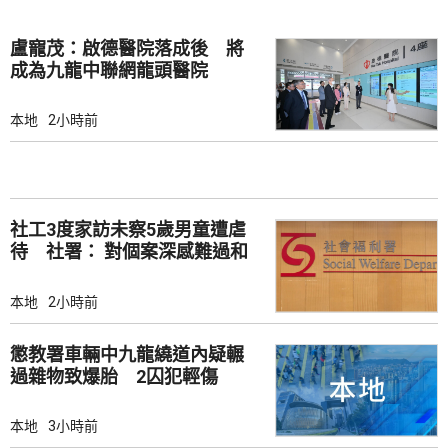
盧寵茂：啟德醫院落成後 將
成為九龍中聯網龍頭醫院
本地
2小時前
社工3度家訪未察5歲男童遭虐
待 社署： 對個案深感難過和
痛心
本地
2小時前
懲教署車輛中九龍繞道內疑輾
過雜物致爆胎 2囚犯輕傷
本地
3小時前