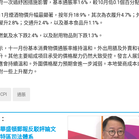
一次過紓困措施影響，基本通脹率1.6%，較10月低0.1個百分
1月煙酒物價升幅最顯著，按年升18.9%，其次為衣履升4.7%
屋升2.8%；交通升2.4%，以及基本食品升1.1%。
氣及水下跌2.4%，以及耐用物品則下跌1.3%。
示，十一月份基本消費物價通脹率維持溫和。外出用膳及外賣和
升。其他主要組成項目承受的價格壓力仍然大致受控。發言人展
應會持續溫和。外圍價格壓力預期會進一步減弱。本地營商成本
對一些上升壓力。
CPI
通脹
：
華盛頓郵報反駁評論文
特區司法體系