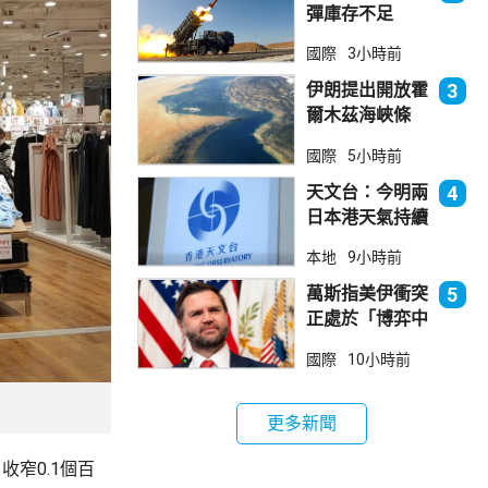
彈庫存不足
1700枚 副防
國際
3小時前
長促加快生產武
器
伊朗提出開放霍
3
爾木茲海峽條
件 包括撤軍及
國際
5小時前
賠償等
天文台：今明兩
4
日本港天氣持續
極端酷熱
本地
9小時前
萬斯指美伊衝突
5
正處於「博弈中
段」
國際
10小時前
更多新聞
收窄0.1個百