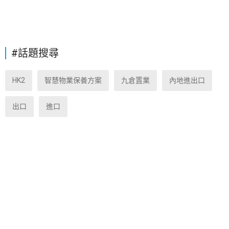
#話題搜尋
HK2
智慧物業保養方案
九倉置業
內地進出口
出口
進口