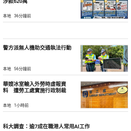
涉款620萬
本地
36分鐘前
警方派無人機助交通執法行動
本地
56分鐘前
華嫂冰室輸入外勞時虛報資
料 遭勞工處實施行政制裁
本地
1小時前
科大調查：逾7成在職港人常用AI工作