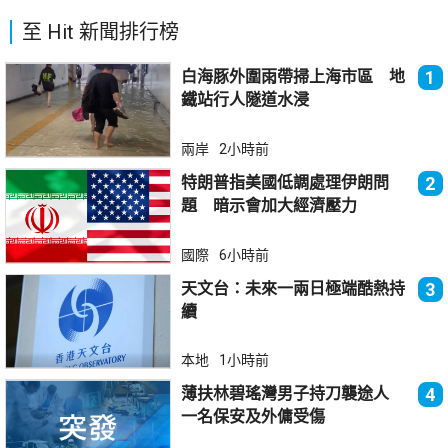
至 Hit 新聞排行榜
白海豚外圍雨帶掃上海市區 地
1
鐵站行人隧道水浸
兩岸
2小時前
特朗普指美國低調處理伊朗問
2
題 暗示會加大經濟壓力
國際
6小時前
天文台：未來一兩日極端酷熱持
3
續
本地
1小時前
薄扶林碧瑤灣男子持刀襲途人
4
一名保安及外傭受傷