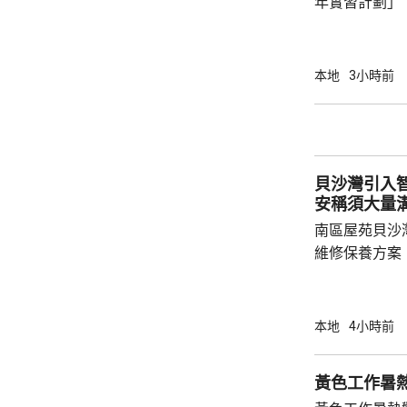
年實習計劃」
視七彩盒子節
習，參與節目
播運作等工作
本地
3小時前
表示，計劃讓
地的媒體環境
家和香港培育具
的學生表示，
貝沙灣引入
料、建議比賽菜
安稱須大量
南區屋苑貝沙
維修保養方案
過10億元的
動方案的業主
表示，作為一
本地
4小時前
通，加上樓宇
期就能完成的
黃色工作暑
間，期望透過