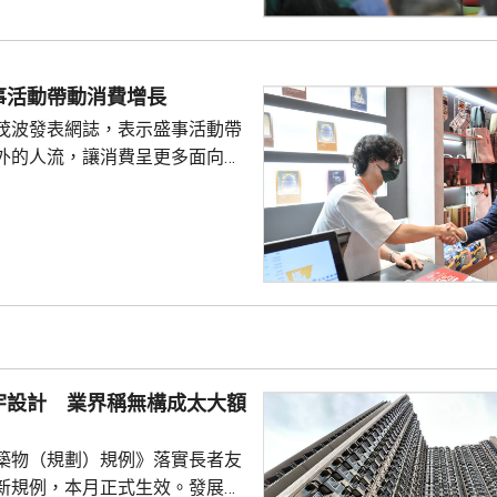
政報告如何令香港整體施政、發
見。 有市民提出青年問
憑試狀元大多選讀醫科，反映青
事活動帶動消費增長
及科學專業就業有局限。亦有市
茂波發表網誌，表示盛事活動帶
區融合下，即使尖子...
外的人流，讓消費呈更多面向的
德體育園舉行的「香港足球盛
夏季巡迴賽」，三場球賽共吸引
眾入場，門票收入預計超過1.8
附近的食肆指期間的生意增長了
商戶也推出票尾優惠、餐飲折扣
奇謀拓展商機。 陳茂波表
年，約有175萬旅客參與超過
，為香港帶來約58億...
宇設計 業界稱無構成太大額
築物（規劃）規例》落實長者友
新規例，本月正式生效。發展局