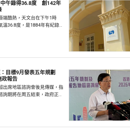
中午錄得36.8度 創142年
錄
極端酷熱，天文台在下午1時
溫36.8度，是1884年有紀錄以
海豚」
流，正為廣東帶來普遍晴朗及極
，本港下午多處氣溫升至37度或
來一兩日本港持續極端酷熱，部
37度或以上，本周中期高溫天氣
超：目標9月發表五年規劃
施政報告
超出席地區諮詢會後見傳媒，指
諮詢期將在周五結束，政府正馬
分析意見，目標在9月發表五年
又指，將先發布五年規劃，希望
時間距離五年規劃越短越好，盡
規劃方向。 李家超指，五