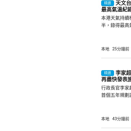
天文台
精選
最高氣溫紀
本港天氣持續
半，錄得最高氣
來的最高氣溫。 天文台指，強颱風「白
的外圍下沉氣
端酷熱的天氣
本地
25分鐘前
以上。預料未
分地區氣溫達
持續。
李家
精選
再盡快發表
行政長官李家
首個五年規劃
不停蹄整理及
規劃。李家超
施政報告發表
本地
43分鐘前
早交代如何落實五年