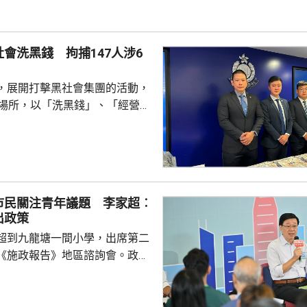
報告公眾諮詢期間，已舉行90多
集到的意見當中，有1.3萬份與
，8500份與施政報告有關。他
會洗黑錢 拘捕147人涉6
不少意見反映市民...
，展開打擊黑社會集團的活動，
法場所，以「洗黑錢」、「經營非
經營毒窟」等罪名拘捕147人，
及骨幹成員等，年齡介乎19至72
三合會背景。涉案犯罪集團在去
利用傀儡戶口清洗超過6億元犯
市民關注青年議題 李家超︰
形容集團分工精細，成員在九龍
出政策
經營賭檔及毒窟，亦涉及販毒，
超到九龍塘一間小學，出席第二
，集團會...
《施政報告》地區諮詢會。政務
、財政司司長陳茂波，以及多名
示，香港首次制
因此諮詢會有特別意義，希望就