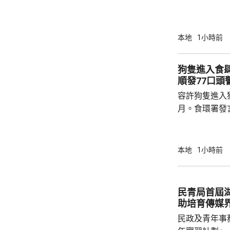
局長甯漢豪在
安置屋邨「樂
如在住宅大堂
本地
1小時前
動不便人士出入。 香港測量師學會
堅表示，業界
狗隻進入食
太大額外負擔
順發77口頭
料已相當普遍，
容許狗隻進入
例其中13項涵
月。食環署發
順，整體合規
應新安排，個
已獲妥善糾正
本地
1小時前
行靈活巡查，
不作預先警告。 食環署發言人表示，措
段的1000個
民青局首屆
間增加至現時
助培育傳媒
內，食環署專責
民政及青年事