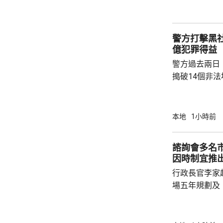
年規劃及施政
場諮詢會，收
五年規劃有關
警方打擊黑社
指，諮詢期間，
億犯罪得益
警方過去兩日
搗破14個非
法賭檔」及「
包括集團主腦
歲，部分人有
本地
1小時前
年一月至今，
罪得益。 案件涉及近月活躍於西九龍區的黑社
諮詢會多名
會集團。警方
因時制宜推
及新界等地，
行政長官李家
為清洗犯罪得益
場五年規劃及
司司長陳國基
主要官員都有出席。 李家超表
訂五年規劃，