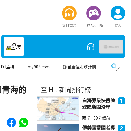
節目重溫
1872玩一陣
登入
搜尋
DJ主持
my903.com
節目重溫服務計劃
和青海的
至 Hit 新聞排行榜
白海豚最快傍晚
1
登陸浙閩沿岸
福建上海轉移逾
Share to Facebook
Share to WhatsApp
兩岸
59分鐘前
廿萬人
傳美國愛國者導
2