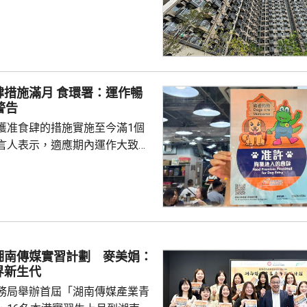
網誌表示，房協位於粉嶺的專用
嶺都匯」率先應用有關設計，例
入口裝設自動門，方便長者及行
副會長謝志
普遍支持新規定，認為不會構成
肆措施滿月 食環署：運作暢
，而自動門技術及防滑地磚等物
警告
價格亦與一般物料相若。 新規
獲准食肆的措施實施至今滿1個
蓋住宅及商業樓宇等...
言人表示，適應期內運作大致暢
情況理想。市民和食肆已逐漸適
別違規行為在方巡查和宣傳教育
。明日起，署方將按風險評估進
如發現有人違規，會即時執法而
施首階
名額中，獲准食肆已由最初約940
湖南傳媒實習計劃 麥美娟：
超過980間。在剛結束的適應期
界新生代
人員共巡查獲准...
務局舉辦首屆「湖南傳媒產業青