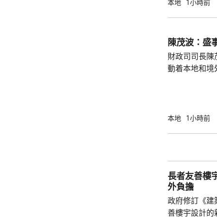
本地
1小時前
五年規劃及施
展及民生更好，多聽意
題，指近年文
陳茂波：盛
年人感覺工程
財政司司長陳
民指，在與大灣
動着本地和境
聯動，近日啟
會」和「奧迪
超過12萬名觀
億元，有啟德
本地
1小時前
約兩成，不少
和免費泊車，各出
示，今年上半
130項盛事活動
長者友善樓
外負擔
政府修訂《建
善樓宇設計的