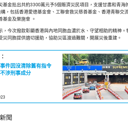
災基金批出共約3300萬元予5個賑濟災民項目，支援甘肅和青海
機構，包括香港愛德基金會、工聯會救災慈善基金、香港青聯交
善基金及樂施會 。
示，今次撥款彰顯香港與內地同胞血濃於水、守望相助的精神。
受災同胞提供適切援助，協助災區渡過難關，開展災後重建。
：
錢事件因沒清除舊有指令
不涉刑事成分
023
新聞