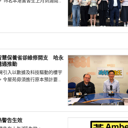
，16名本港實習生上月到湖南衛
目生產基地，開展三星期的實
策劃、編劇、代位綵排及現場直
。民政及青年事務局局長麥美娟
本港青年加深了解國家發展及內
、行業運作和發展趨勢，助力國
潛質的傳媒界新生代。 有參與
實習期間負責搜集粵菜歷史資
智慧保養省卻維修開支 哈永
式及推薦評審，亦有參與代...
溝通推動
灣引入以數據及科技驅動的樓宇
，令屋苑毋須進行原本預計要超
大維修，同時毋須加收管理費。推
、亞洲博覽館前行政總裁哈永安
般業主，推動過程中需要大量溝
議題複雜，形容商業界只需三星
事，今次在貝沙灣要花三年時
熱警告生效
自身經驗，為業界及其他屋苑提