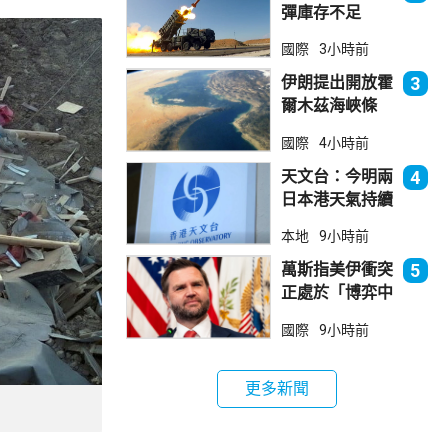
彈庫存不足
1700枚 副防
國際
3小時前
長促加快生產武
器
伊朗提出開放霍
3
爾木茲海峽條
件 包括撤軍及
國際
4小時前
賠償等
天文台：今明兩
4
日本港天氣持續
極端酷熱
本地
9小時前
萬斯指美伊衝突
5
正處於「博弈中
段」
國際
9小時前
更多新聞