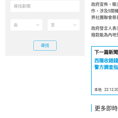
政府宣佈，賑
作，涉及5間
界社團聯會慈
政府發言人表
撥款能為內地
尋找
下一篇新聞
西隧收錯
警方調查指
本地
22.12.2
更多即時