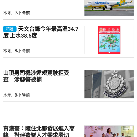
本地
7小時前
天文台錄今年最高溫34.7
精選
度 上水38.5度
本地
8小時前
山頂男司機涉違規駕駛拒受
查 涉襲警被捕
本地
8小時前
甯漢豪：隨住北都發展進入高
峰 對建造業人才需求殷切