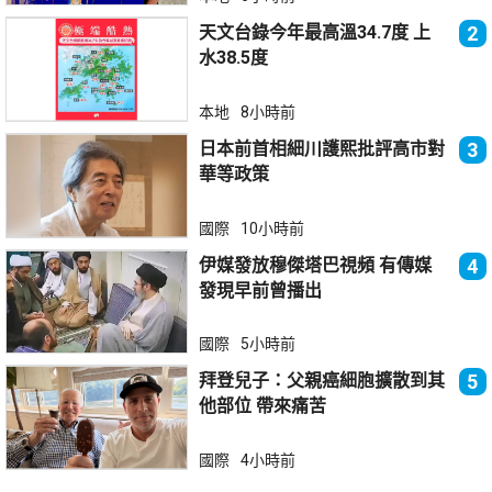
天文台錄今年最高溫34.7度 上
2
水38.5度
本地
8小時前
日本前首相細川護熙批評高市對
3
華等政策
國際
10小時前
伊媒發放穆傑塔巴視頻 有傳媒
4
發現早前曾播出
國際
5小時前
拜登兒子：父親癌細胞擴散到其
5
他部位 帶來痛苦
國際
4小時前