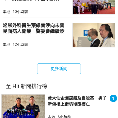
本地
10小時前
泌尿外科醫生葉維晉涉向未曾
見面病人開藥 醫委會繼續聆
訊
本地
12小時前
更多新聞
至 Hit 新聞排行榜
黃大仙企圖謀殺及自殺案 男子
1
斬傷樓上街坊後墮樓亡
本地
6小時前