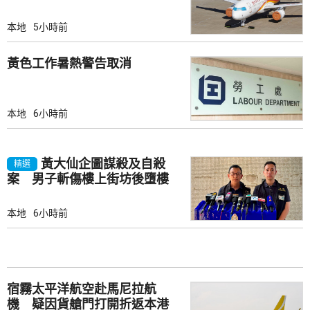
本地
5小時前
黃色工作暑熱警告取消
本地
6小時前
黃大仙企圖謀殺及自殺
精選
案 男子斬傷樓上街坊後墮樓
亡
本地
6小時前
宿霧太平洋航空赴馬尼拉航
機 疑因貨艙門打開折返本港