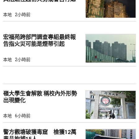
滅
本地
2小時前
宏福苑跨部門調查專組最終報
告指火災可能是煙蒂引起
本地
2小時前
嶺大學生會解散 稱校內外形勢
出現變化
本地
6小時前
警方觀塘破獲毒窟 檢獲12萬
毒品拘捕15人