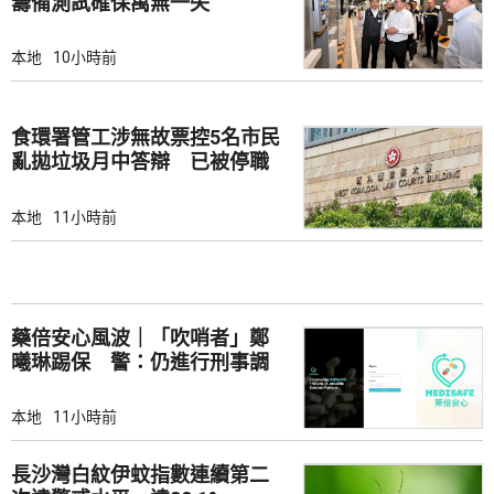
籌備測試確保萬無一失
本地
10小時前
食環署管工涉無故票控5名市民
亂拋垃圾月中答辯 已被停職
本地
11小時前
藥倍安心風波｜「吹哨者」鄭
曦琳踢保 警：仍進行刑事調
查
本地
11小時前
長沙灣白紋伊蚊指數連續第二