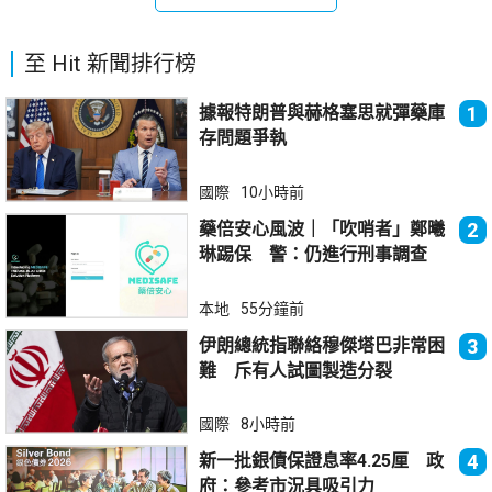
至 Hit 新聞排行榜
據報特朗普與赫格塞思就彈藥庫
1
存問題爭執
國際
10小時前
藥倍安心風波｜「吹哨者」鄭曦
2
琳踢保 警：仍進行刑事調查
本地
55分鐘前
伊朗總統指聯絡穆傑塔巴非常困
3
難 斥有人試圖製造分裂
國際
8小時前
新一批銀債保證息率4.25厘 政
4
府：參考市況具吸引力