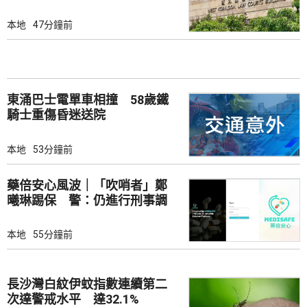
本地
47分鐘前
東涌巴士電單車相撞 58歲鐵
騎士重傷昏迷送院
本地
53分鐘前
藥倍安心風波｜「吹哨者」鄭
曦琳踢保 警：仍進行刑事調
查
本地
55分鐘前
長沙灣白紋伊蚊指數連續第二
次達警戒水平 達32.1%