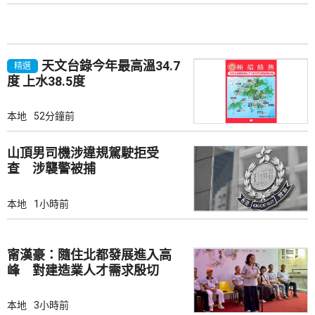
天文台錄今年最高溫34.7
精選
度 上水38.5度
本地
52分鐘前
山頂男司機涉違規駕駛拒受
查 涉襲警被捕
本地
1小時前
甯漢豪：隨住北都發展進入高
峰 對建造業人才需求殷切
本地
3小時前