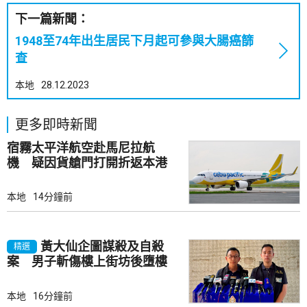
下一篇新聞：
1948至74年出生居民下月起可參與大腸癌篩
查
本地
28.12.2023
更多即時新聞
宿霧太平洋航空赴馬尼拉航
機 疑因貨艙門打開折返本港
本地
14分鐘前
黃大仙企圖謀殺及自殺
精選
案 男子斬傷樓上街坊後墮樓
亡
本地
16分鐘前