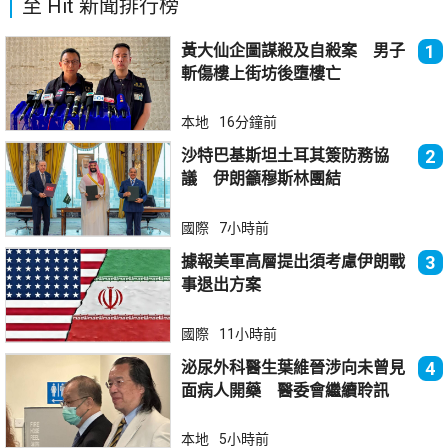
至 Hit 新聞排行榜
黃大仙企圖謀殺及自殺案 男子
1
斬傷樓上街坊後墮樓亡
本地
16分鐘前
沙特巴基斯坦土耳其簽防務協
2
議 伊朗籲穆斯林團結
國際
7小時前
據報美軍高層提出須考慮伊朗戰
3
事退出方案
國際
11小時前
泌尿外科醫生葉維晉涉向未曾見
4
面病人開藥 醫委會繼續聆訊
本地
5小時前