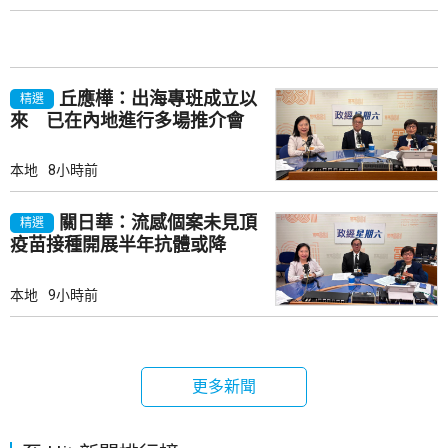
丘應樺：出海專班成立以
精選
來 已在內地進行多場推介會
本地
8小時前
關日華：流感個案未見頂
精選
疫苗接種開展半年抗體或降
本地
9小時前
更多新聞