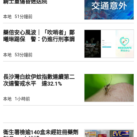
騎士重傷昏迷送院
本地
51分鐘前
藥倍安心風波｜「吹哨者」鄭
曦琳踢保 警：仍進行刑事調
查
本地
53分鐘前
長沙灣白紋伊蚊指數連續第二
次達警戒水平 達32.1%
本地
1小時前
衛生署檢逾140盒未經註冊藥劑