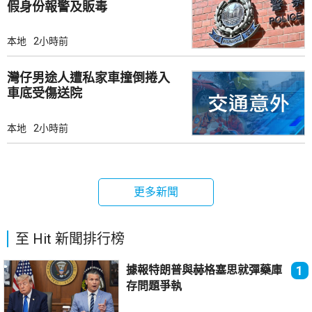
假身份報警及販毒
本地
2小時前
灣仔男途人遭私家車撞倒捲入
車底受傷送院
本地
2小時前
更多新聞
至 Hit 新聞排行榜
據報特朗普與赫格塞思就彈藥庫
1
存問題爭執