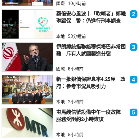
國際
10小時前
藥倍安心風波｜「吹哨者」鄭曦
2
琳踢保 警：仍進行刑事調查
本地
53分鐘前
伊朗總統指聯絡穆傑塔巴非常困
3
難 斥有人試圖製造分裂
國際
8小時前
新一批銀債保證息率4.25厘 政
4
府：參考市況具吸引力
本地
2小時前
屯馬綫信號設備中午一度故障
5
服務受阻約2小時恢復
本地
5小時前