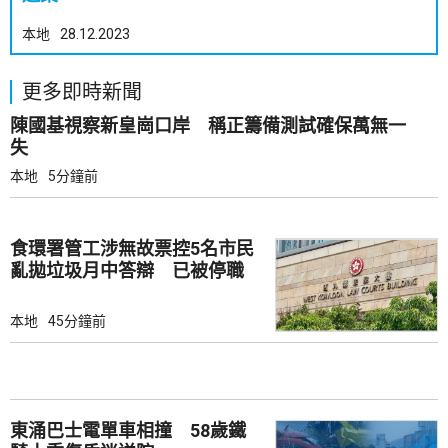
本地
28.12.2023
更多即時新聞
陳國基視察新皇崗口岸 稱正籌備測試確保萬無一
失
本地
5分鐘前
食環署管工涉無故票控5名市民
亂拋垃圾月中答辯 已被停職
本地
45分鐘前
東涌巴士電單車相撞 58歲鐵