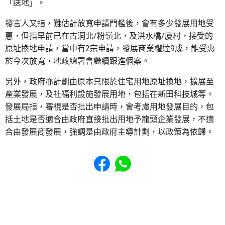
「送地」。
發言人又指，難估計放寬申請門檻後，會有多少發展用地受
惠，但指早前已在古洞北/粉嶺北，及洪水橋/廈村，接受的
原址換地申請，當中有2宗申請，發展商業權達9成，能受惠
於今次放寬，地政總署會繼續跟進個案。
另外，政府亦計劃由原本只限於住宅用地原址換地，擴展至
產業發展，及社福利設施發展用地，包括在新田科技城等。
發展局指，審視是否批出申請時，會考慮用地發展目的，包
括土地是否適合由政府直接批出用地予龍頭企業發展，不適
合由發展商發展，強調是由政府主導計劃，以政策為依歸。
Share to Facebook
Share to WhatsApp