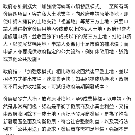
政府亦計劃擴大「加強版傳統新市鎮發展模式」，至所有新
發展區項目，容許私人土地業主，向政府申請原址換地，即
使申請人擁有的土地夾雜「祖堂地」等第三方土地，只要申
請人購得指定發展用地內9成或以上的私人土地，政府也會考
慮處理申請，並收回餘下1成或以下的第三方土地，批給申請
人，以發展整幅用地，申請人要繳付十足市值的補地價；而
申請人亦要提供政府指定的公共設施，例如休憩用地、道路
或其他公共設施。
政府指，「加強版模式」相比政府收回然後平整土地，並以
招標方式推出市場，速度會更快；如果能夠成功換地，政府
可不用支付收地開支，可減低政府前期開發成本。
發展局發言人指，放寬原址換地，至9成業權都可以申請，仍
然是非常高門檻，認為是平衡了發展商及小業主利益，又指
由政府收回餘下一成土地，再批予發展商發展，是為了推動
新發展區全面及均衡發展，符合社會整體利益，以及現行法
例下「公共用途」的要求，發展商亦需補足地價，強調不是