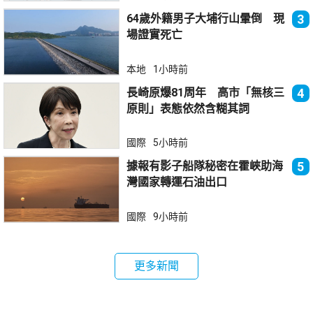
64歲外籍男子大埔行山暈倒 現
3
場證實死亡
本地
1小時前
長崎原爆81周年 高市「無核三
4
原則」表態依然含糊其詞
國際
5小時前
據報有影子船隊秘密在霍峽助海
5
灣國家轉運石油出口
國際
9小時前
更多新聞