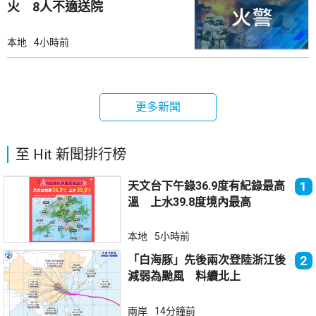
火 8人不適送院
本地
4小時前
更多新聞
至 Hit 新聞排行榜
天文台下午錄36.9度有紀錄最高
1
溫 上水39.8度境內最高
本地
5小時前
「白海豚」先後兩次登陸浙江後
2
減弱為颱風 料續北上
兩岸
14分鐘前