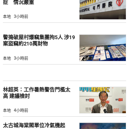
症 情況嚴重
本地
3小時前
警搗破屋村爆竊集團拘5人 涉19
案盜竊約210萬財物
本地
3小時前
林超英：工作暑熱警告門檻太
高 建議檢討
本地
4小時前
太古城海棠閣單位冷氣機起